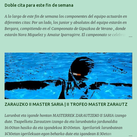
Doble cita para este fin de semana
A lo largo de este fin de semana los componentes del equipo actuarán en
diferentes citas: Por un lado, los junior y absolutos del equipo estarán en
Bergara, compitiendo en el Campeonato de Gipuzkoa de Verano , donde
estarán Nora Miguelez y Amaiur Iparragirre. El campeonato se celebrará
en dos jornadas: el sábado tendrá sesiones de mañana y tarde y el domingo
sólo de mañana. Las sesiones de mañana comenzarán a las 10:00 y las del
sábado por la tarde a las 16:30. Por otro lado, otro grupo pequeño actuará
en el polideportivo Antzizar de Beasain en el XXIIIº memorial Leire
Contreras , en una mañana popular festiva organizada por el club Igartza.
Las pruebas empezarán a las 10:30, a las 11:30 habrá pruebas populares
australianas y después habrá un almuerzo para todos y todas las
participantes. Toda la información sobre convocatorias y competiciones la
encontraréis en nuestra web, en el siguiente enlace:
https://www.es.buruntzaldeaikt.eus/competici%C3%B3n/egutegia#h.9xisch
p06awl ¡Mucha suert...
ZARAUZKO II MASTER SARIA | II TROFEO MASTER ZARAUTZ
Larunbat eta igande hontan MASTERREK ZARAUTZEKO II SARIA izango
dute. Txapelketa Zarautzen izango da eta larunbateko jardunaldia
16:00tan hasiko da eta igandekoa 10:00etan. Igerilariek larunbatean
14'30etan igerilekuan egon beharko dute eta igandean 8:30etan