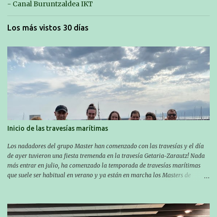
- Canal Buruntzaldea IKT
Los más vistos 30 días
Inicio de las travesías marítimas
Los nadadores del grupo Master han comenzado con las travesías y el día
de ayer tuvieron una fiesta tremenda en la travesía Getaria-Zarautz! Nada
más entrar en julio, ha comenzado la temporada de travesías marítimas
que suele ser habitual en verano y ya están en marcha los Masters de
nuestro equipo! En esta ocasión han empezado a participar más tarde, pero
ya han estado en tres citas y están muy contentos, esperando la fecha de su
próxima cita. Para empezar, el 13 de julio, Manu Santos participó en la
XXXVIII. Travesía a nado de Ondarroa y recorrió una distancia de 1600