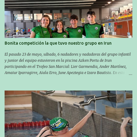
metros en 28 minutos y 30 segundos. Al día siguiente, Manu Santos y su
compañero Asier Gorostegi participaron en la V. San Antón Bira. En esta
travesía se realiza un recorrido desde la playa de Gaztetape hasta la playa
de Malkorbe, pero debido al estado del mar de aquel día, la organización
decidió hacerlo en el interior de la bahía de la playa de Malkorbe. Así,
Asier completó el recorrido en 29 minutos y 30 segundos, c...
Bonita competición la que tuvo nuestro grupo en Irun
El pasado 23 de mayo, sábado, 6 nadadores y nadadoras del grupo infantil
y junior del equipo estuvieron en la piscina Azken Portu de Irun
participando en el Trofeo San Marcial: Lier Garmendia, Ander Martínez,
Amaiur Iparragirre, Aiala Erro, June Apeztegia e Izaro Bautista. En esta
ocasión, nadie consiguió hacer marcas personales en las pruebas
realizadas, pero hay que decir que estuvieron muy cerca de sus mejores
marcas. A pesar de no conseguir marca, pasaron una tarde muy buena y
sirvió para reforzar su experiencia. La mayoría ya ha terminado la
temporada, pero seguiremos trabajando con quienes están en la recta final,
trabajando para que cada uno consiga sus objetivos personales. BRNPWR!