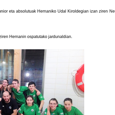
junior eta absolutuak Hernaniko Udal Kiroldegian izan ziren N
 ziren Hernanin ospatutako jardunaldian.