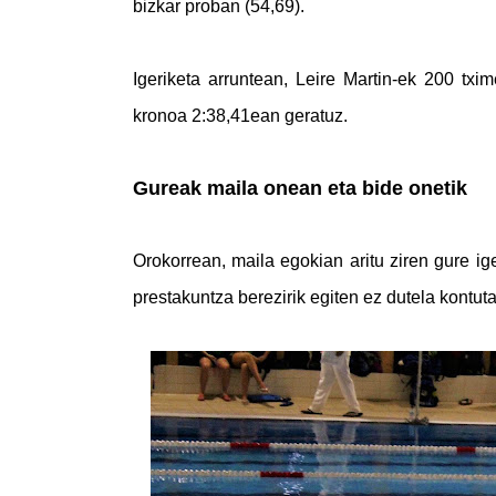
bizkar proban (54,69).
Igeriketa arruntean, Leire Martin-ek 200 txi
kronoa 2:38,41ean geratuz.
Gureak maila onean eta bide onetik
Orokorrean, maila egokian aritu ziren gure ige
prestakuntza berezirik egiten ez dutela kontu