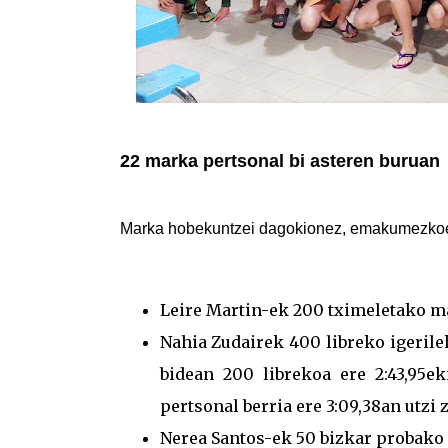
22 marka pertsonal bi asteren buruan
Marka hobekuntzei dagokionez, emakumezkoeta
Leire Martin-ek 200 tximeletako mar
Nahia Zudairek 400 libreko igerile
bidean 200 librekoa ere 2:43,95
pertsonal berria ere 3:09,38an utz
Nerea Santos-ek 50 bizkar probako 