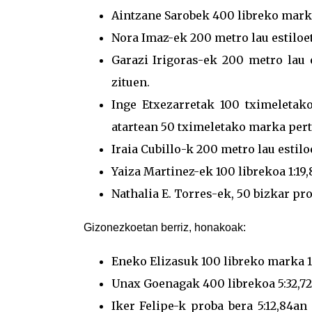
Aintzane Sarobek 400 libreko marka
Nora Imaz-ek 200 metro lau estiloet
Garazi Irigoras-ek 200 metro lau e
zituen.
Inge Etxezarretak 100 tximeletak
atartean 50 tximeletako marka pert
Iraia Cubillo-k 200 metro lau estil
Yaiza Martinez-ek 100 librekoa 1:19,
Nathalia E. Torres-ek, 50 bizkar pr
Gizonezkoetan berriz, honakoak:
Eneko Elizasuk 100 libreko marka 1
Unax Goenagak 400 librekoa 5:32,7
Iker Felipe-k proba bera 5:12,84an