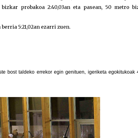
0 bizkar probakoa 2:40,03an eta pasean, 50 metro bi
erria 5:21,02an ezarri zuen.
e bost taldeko errekor egin genituen, igeriketa egokitukoak 