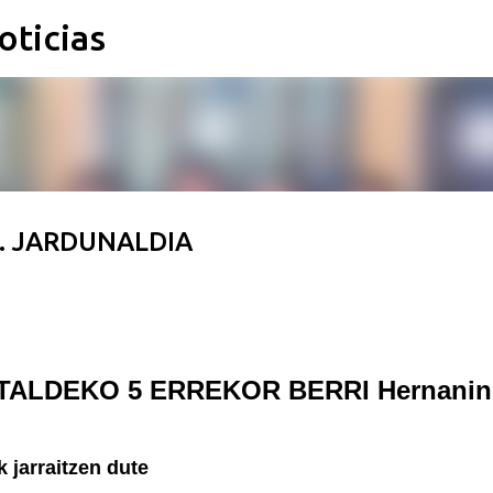
oticias
Ir al contenido principal
. JARDUNALDIA
TALDEKO 5 ERREKOR BERRI Hernanin
 jarraitzen dute