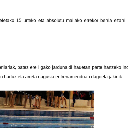
meletako 15 urteko eta absolutu mailako errekor berria ezarri
rilariak, batez ere ligako jardunaldi hauetan parte hartzeko in
tan hartuz eta arreta nagusia entrenamenduan dagoela jakinik.