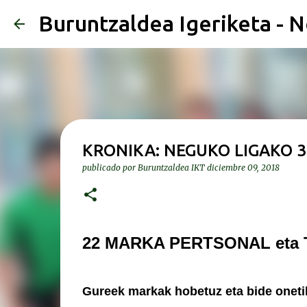
Buruntzaldea Igeriketa - N
KRONIKA: NEGUKO LIGAKO 3
publicado por
Buruntzaldea IKT
diciembre 09, 2018
22 MARKA PERTSONAL eta 
Gureek markak hobetuz eta bide onetik