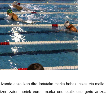
an izanda asko izan dira lortutako marka hobekuntzak eta maila 
tzen zaien horiek euren marka onenetatik oso gertu aritze