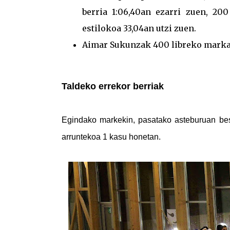
berria 1:06,40an ezarri zuen, 20
estilokoa 33,04an utzi zuen.
Aimar Sukunzak 400 libreko marka b
Taldeko errekor berriak
Egindako markekin, pasatako asteburuan best
arruntekoa 1 kasu honetan.