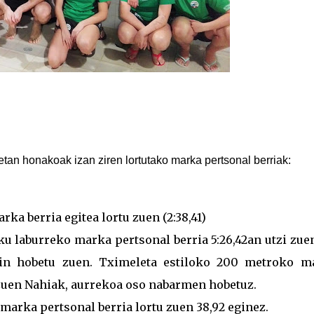
n honakoak izan ziren lortutako marka pertsonal berriak:
ka berria egitea lortu zuen (2:38,41)
ku laburreko marka pertsonal berria 5:26,42an utzi zue
ekin hobetu zuen. Tximeleta estiloko 200 metroko m
i zuen Nahiak, aurrekoa oso nabarmen hobetuz.
marka pertsonal berria lortu zuen 38,92 eginez.