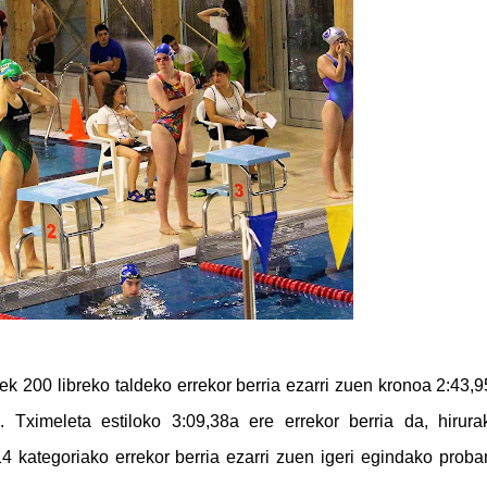
rek 200 libreko taldeko errekor berria ezarri zuen kronoa 2:43,
). Tximeleta estiloko 3:09,38a ere errekor berria da, hirur
14 kategoriako errekor berria ezarri zuen igeri egindako proba