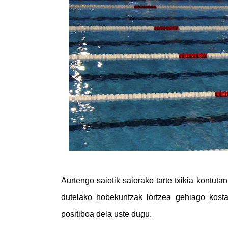
Aurtengo saiotik saiorako tarte txikia kontut
dutelako hobekuntzak lortzea gehiago kosta
positiboa dela uste dugu.