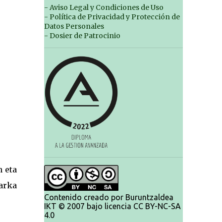
- Aviso Legal y Condiciones de Uso
- Política de Privacidad y Protección de
Datos Personales
- Dosier de Patrocinio
n eta
arka
Contenido creado por Buruntzaldea
IKT © 2007 bajo licencia CC BY-NC-SA
4.0