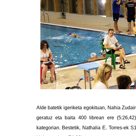
Alde batetik igeriketa egokituan, Nahia Zudai
geratuz eta baita 400 librean ere (5:26,42
kategorian. Bestetik, Nathalia E. Torres-ek S