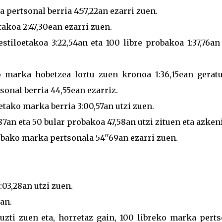
 pertsonal berria 4:57,22an ezarri zuen.
akoa 2:47,30ean ezarri zuen.
stiloetakoa 3:22,54an eta 100 libre probakoa 1:37,76an
o marka hobetzea lortu zuen kronoa 1:36,15ean geratu
sonal berria 44,55ean ezarriz.
oetako marka berria 3:00,57an utzi zuen.
87an eta 50 bular probakoa 47,58an utzi zituen eta azken
obako marka pertsonala 54''69an ezarri zuen.
:03,28an utzi zuen.
2an.
 uzti zuen eta, horretaz gain, 100 libreko marka pert