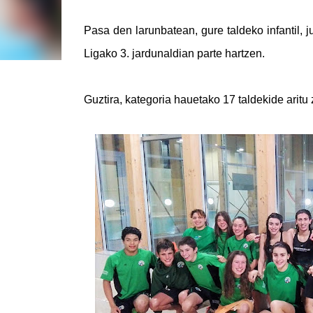
Pasa den larunbatean, gure taldeko infantil, 
Ligako 3. jardunaldian parte hartzen.
Guztira, kategoria hauetako 17 taldekide aritu