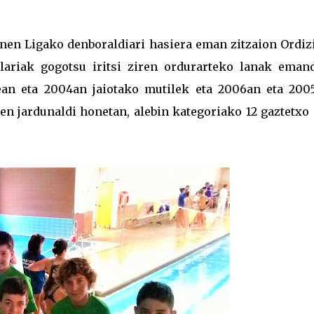
inen Ligako denboraldiari hasiera eman zitzaion Ordiz
ilariak gogotsu iritsi ziren ordurarteko lanak eman
5ean eta 2004an jaiotako mutilek eta 2006an eta 200
en jardunaldi honetan, alebin kategoriako 12 gaztetxo