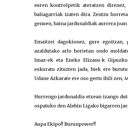
euren kontrolpetik ateratzen direnez,
baliagarriak izaten dira. Zentzu horret
genuen, baina jardunaldiak aurrera joan
Emaitzei dagokionez, gure egoitzan, 
azaldutako arlo horietan ondo moldat
Imaz-ek eta Eneko Elizasu-k Gipuzko
eskuratu zituzten jada, biek ere burut
Udane Azkarate ere oso gertu ibili zen, 
Hurrengo jardunaldia etxean izango dut
ospatuko den Alebin Ligako bigarren jar
Aupa Ekipo!! Burunpower!!