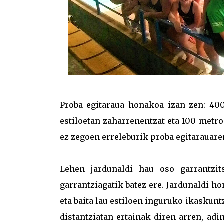
Proba egitaraua honakoa izan zen: 400
estiloetan zaharrenentzat eta 100 metro
ez zegoen erreleburik proba egitarauare
Lehen jardunaldi hau oso garrantzit
garrantziagatik batez ere. Jardunaldi h
eta baita lau estiloen inguruko ikaskun
distantziatan ertainak diren arren, adi