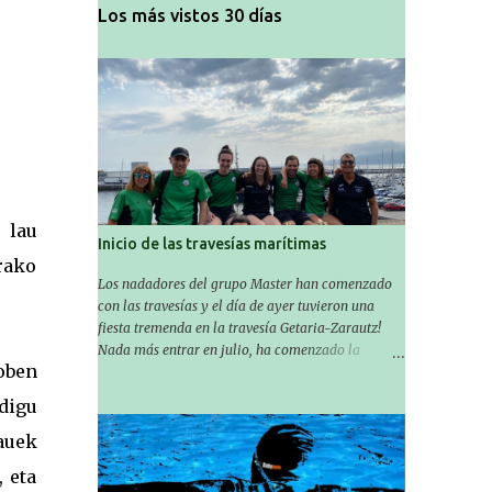
Los más vistos 30 días
 lau
Inicio de las travesías marítimas
arako
Los nadadores del grupo Master han comenzado
con las travesías y el día de ayer tuvieron una
fiesta tremenda en la travesía Getaria-Zarautz!
Nada más entrar en julio, ha comenzado la
oben
temporada de travesías marítimas que suele ser
habitual en verano y ya están en marcha los
 digu
Masters de nuestro equipo! En esta ocasión han
empezado a participar más tarde, pero ya han
hauek
estado en tres citas y están muy contentos,
, eta
esperando la fecha de su próxima cita. Para