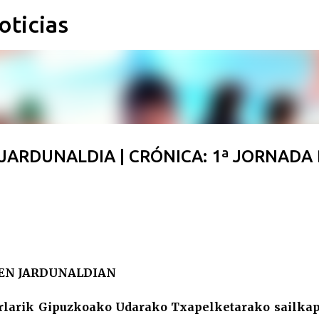
oticias
Ir al contenido principal
 JARDUNALDIA | CRÓNICA: 1ª JORNADA
HEN JARDUNALDIAN
gerlarik Gipuzkoako Udarako Txapelketarako sailka