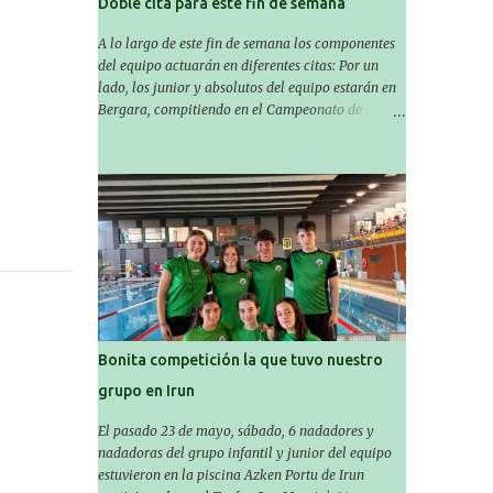
Doble cita para este fin de semana
A lo largo de este fin de semana los componentes
del equipo actuarán en diferentes citas: Por un
lado, los junior y absolutos del equipo estarán en
Bergara, compitiendo en el Campeonato de
Gipuzkoa de Verano , donde estarán Nora
Miguelez y Amaiur Iparragirre. El campeonato se
celebrará en dos jornadas: el sábado tendrá
sesiones de mañana y tarde y el domingo sólo de
mañana. Las sesiones de mañana comenzarán a
las 10:00 y las del sábado por la tarde a las 16:30.
Por otro lado, otro grupo pequeño actuará en el
polideportivo Antzizar de Beasain en el XXIIIº
memorial Leire Contreras , en una mañana
popular festiva organizada por el club Igartza. Las
pruebas empezarán a las 10:30, a las 11:30 habrá
Bonita competición la que tuvo nuestro
pruebas populares australianas y después habrá
grupo en Irun
un almuerzo para todos y todas las participantes.
Toda la información sobre convocatorias y
El pasado 23 de mayo, sábado, 6 nadadores y
competiciones la encontraréis en nuestra web, en
nadadoras del grupo infantil y junior del equipo
el siguiente enlace:
estuvieron en la piscina Azken Portu de Irun
https://www.es.buruntzaldeaikt.eus/competici%C3