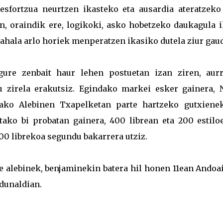
 esfortzua neurtzen ikasteko eta ausardia ateratzeko
an, oraindik ere, logikoki, asko hobetzeko daukagula 
 ahala arlo horiek menperatzen ikasiko dutela ziur gau
gure zenbait haur lehen postuetan izan ziren, aurr
u zirela erakutsiz. Egindako markei esker gainera, 
ako Alebinen Txapelketan parte hartzeko gutxiene
utako bi probatan gainera, 400 librean eta 200 estiloe
400 librekoa segundu bakarrera utziz.
e alebinek, benjaminekin batera hil honen 11ean Andoa
dunaldian.