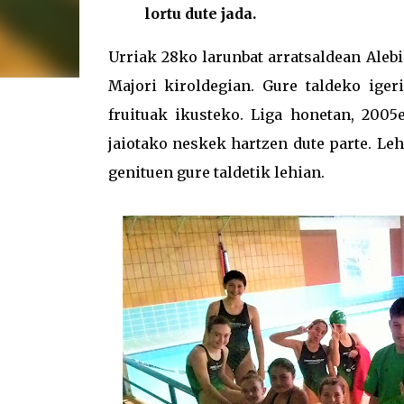
lortu dute jada.
Urriak 28ko larunbat arratsaldean Aleb
Majori kiroldegian. Gure taldeko iger
fruituak ikusteko. Liga honetan, 200
jaiotako neskek hartzen dute parte. Leh
genituen gure taldetik lehian.