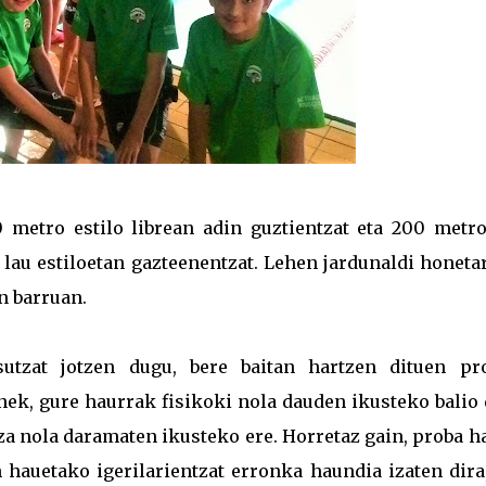
 metro estilo librean adin guztientzat eta 200 metro
 lau estiloetan gazteenentzat. Lehen jardunaldi honet
n barruan.
sutzat jotzen dugu, bere baitan hartzen dituen pr
onek, gure haurrak fisikoki nola dauden ikusteko balio
tza nola daramaten ikusteko ere. Horretaz gain, proba 
n hauetako igerilarientzat erronka haundia izaten dira