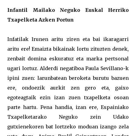
Infantil Mailako Neguko Euskal Herriko
Txapelketa Azken Portun
Infatilak Irunen aritu ziren eta bai ikaragarri
aritu ere! Emaizta bikainak lortu zituzten denek,
zenbait domina eskuratuz eta marka pertsonal
ugari lortuz. Alderdi negatiboa Paula Sevillano-k
ipini zuen: larunbatean beroketa burutu bazuen
ere, ondoezik aurkit zen gero eta, gaixo
egoteagtaik ezin izan zuen txapelketa osoan
parte hartu. Pena handia, izan ere, Espainiako
Txapelketarako Neguko zein Udako
gutxienekoren bat lortzeko moduan izango zela