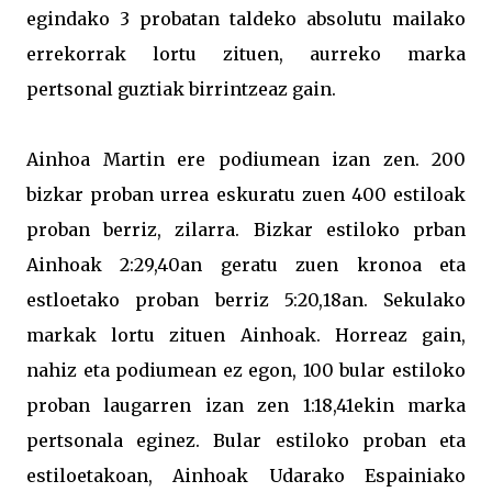
egindako 3 probatan taldeko absolutu mailako
errekorrak lortu zituen, aurreko marka
pertsonal guztiak birrintzeaz gain.
Ainhoa Martin ere podiumean izan zen. 200
bizkar proban urrea eskuratu zuen 400 estiloak
proban berriz, zilarra. Bizkar estiloko prban
Ainhoak 2:29,40an geratu zuen kronoa eta
estloetako proban berriz 5:20,18an. Sekulako
markak lortu zituen Ainhoak. Horreaz gain,
nahiz eta podiumean ez egon, 100 bular estiloko
proban laugarren izan zen 1:18,41ekin marka
pertsonala eginez. Bular estiloko proban eta
estiloetakoan, Ainhoak Udarako Espainiako