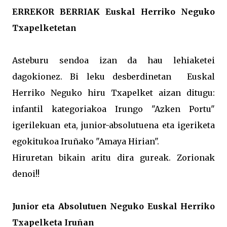
ERREKOR BERRIAK Euskal Herriko Neguko
Txapelketetan
Asteburu sendoa izan da hau lehiaketei
dagokionez. Bi leku desberdinetan Euskal
Herriko Neguko hiru Txapelket aizan ditugu:
infantil kategoriakoa Irungo "Azken Portu"
igerilekuan eta, junior-absolutuena eta igeriketa
egokitukoa Iruñako "Amaya Hirian".
Hiruretan bikain aritu dira gureak. Zorionak
denoi!!
Junior eta Absolutuen Neguko Euskal Herriko
Txapelketa Iruñan