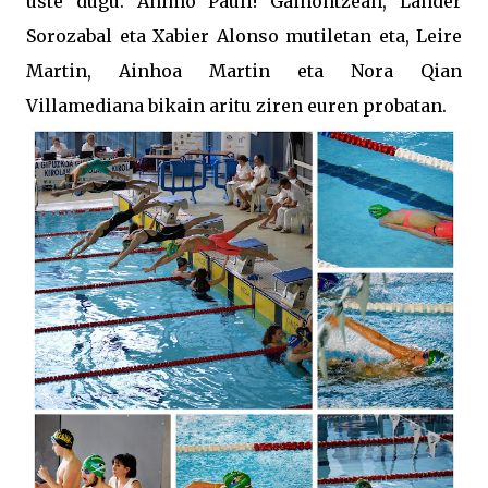
uste dugu. Animo Pauli! Gainontzean, Lander
Sorozabal eta Xabier Alonso mutiletan eta, Leire
Martin, Ainhoa Martin eta Nora Qian
Villamediana bikain aritu ziren euren probatan.