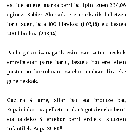
estiloetan ere, marka berri bat ipini zuen 2:34,06
eginez. Xabier Alonsok ere markarik hobetzea
lortu zuen, bata 100 librekoa (1:03,18) eta bestea
200 librekoa (2:18,14).
Paula gaixo izanagatik ezin izan zuten neskek
errrelbuetan parte hartu, bestela hor ere lehen
postuetan borrokoan izateko moduan lirateke
gure neskak.
Guztira 4 urre, zilar bat eta brontze bat,
Espainiako Txapelketetarako 5 gutxieneko berri
eta taldeko 4 errekor berri erdietsi zituzten
infantilek. Aupa ZUEK!!