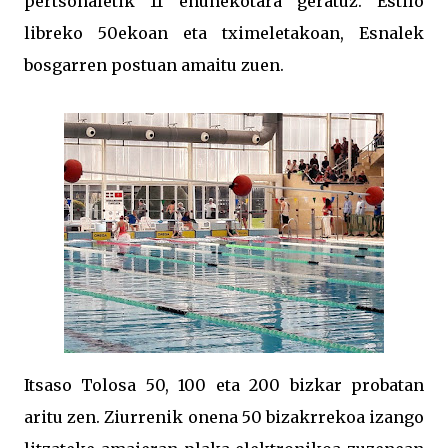
pertsonaletik 11 ehunekotara geratuz. Estilo
libreko 50ekoan eta tximeletakoan, Esnalek
bosgarren postuan amaitu zuen.
Itsaso Tolosa 50, 100 eta 200 bizkar probatan
aritu zen. Ziurrenik onena 50 bizakrrekoa izango