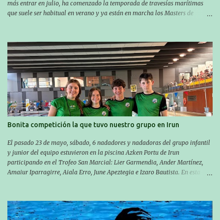
más entrar en julio, ha comenzado la temporada de travesías marítimas
que suele ser habitual en verano y ya están en marcha los Masters de
nuestro equipo! En esta ocasión han empezado a participar más tarde, pero
ya han estado en tres citas y están muy contentos, esperando la fecha de su
próxima cita. Para empezar, el 13 de julio, Manu Santos participó en la
XXXVIII. Travesía a nado de Ondarroa y recorrió una distancia de 1600
metros en 28 minutos y 30 segundos. Al día siguiente, Manu Santos y su
compañero Asier Gorostegi participaron en la V. San Antón Bira. En esta
travesía se realiza un recorrido desde la playa de Gaztetape hasta la playa
de Malkorbe, pero debido al estado del mar de aquel día, la organización
decidió hacerlo en el interior de la bahía de la playa de Malkorbe. Así,
Asier completó el recorrido en 29 minutos y 30 segundos, c...
Bonita competición la que tuvo nuestro grupo en Irun
El pasado 23 de mayo, sábado, 6 nadadores y nadadoras del grupo infantil
y junior del equipo estuvieron en la piscina Azken Portu de Irun
participando en el Trofeo San Marcial: Lier Garmendia, Ander Martínez,
Amaiur Iparragirre, Aiala Erro, June Apeztegia e Izaro Bautista. En esta
ocasión, nadie consiguió hacer marcas personales en las pruebas
realizadas, pero hay que decir que estuvieron muy cerca de sus mejores
marcas. A pesar de no conseguir marca, pasaron una tarde muy buena y
sirvió para reforzar su experiencia. La mayoría ya ha terminado la