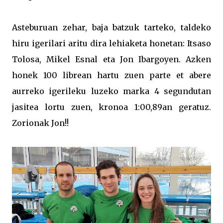
Asteburuan zehar, baja batzuk tarteko, taldeko
hiru igerilari aritu dira lehiaketa honetan: Itsaso
Tolosa, Mikel Esnal eta Jon Ibargoyen. Azken
honek 100 librean hartu zuen parte et abere
aurreko igerileku luzeko marka 4 segundutan
jasitea lortu zuen, kronoa 1:00,89an geratuz.
Zorionak Jon!!