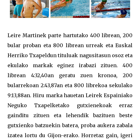
Leire Martinek parte hartutako 400 librean, 200
bular proban eta 800 librean urreak eta Euskal
Herriko Txapeldun tituluak nagusitasun osoz eta
ekulako markak eginez irabazi zituen. 400
librean 4:32,40an geratu zuen kronoa, 200
bularrekoan 2:43,87an eta 800 librekoa sekulako
9:13,88an. Hiru marka hauetan Leirek Espainiako
Neguko Txapelketako gutxienekoak erraz
gainditu zituen eta lehendik bazituen beste
gutxienko batzuekin batera, proba aukera zabala
izatea lortu du Gijon-erako. Horretaz gain, igeri