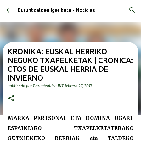
Ir al contenido principal
Buruntzaldea Igeriketa - Noticias
KRONIKA: EUSKAL HERRIKO
NEGUKO TXAPELKETAK | CRONICA:
CTOS DE EUSKAL HERRIA DE
INVIERNO
publicado por
Buruntzaldea IKT
febrero 27, 2017
MARKA PERTSONAL ETA DOMINA UGARI,
ESPAINIAKO TXAPELKETATERAKO
GUTXIENEKO BERRIAK eta TALDEKO