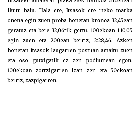
litzateke amaieran plaka elektronikoa zuzenean
ikutu balu. Hala ere, Itsasok ere rteko marka
onena egin zuen proba honetan kronoa 32,45ean
geratuz eta bere 32,06tik gertu. 100ekoan 1:10,05
egin zuen eta 200ean berriz, 2:28,46. Azken
honetan Itsasok laugarren postuan amaitu zuen
eta oso gutxigatik ez zen podiumean egon.
100ekoan zortzigarren izan zen eta 50ekoan
berriz, zazpigarren.