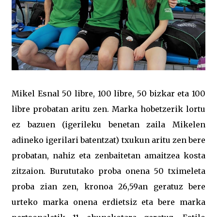
Mikel Esnal 50 libre, 100 libre, 50 bizkar eta 100
libre probatan aritu zen. Marka hobetzerik lortu
ez bazuen (igerileku benetan zaila Mikelen
adineko igerilari batentzat) txukun aritu zen bere
probatan, nahiz eta zenbaitetan amaitzea kosta
zitzaion. Burututako proba onena 50 tximeleta
proba zian zen, kronoa 26,59an geratuz bere
urteko marka onena erdietsiz eta bere marka