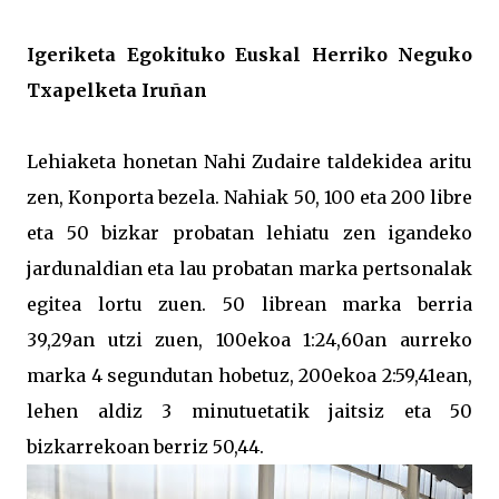
Igeriketa Egokituko Euskal Herriko Neguko
Txapelketa Iruñan
Lehiaketa honetan Nahi Zudaire taldekidea aritu
zen, Konporta bezela. Nahiak 50, 100 eta 200 libre
eta 50 bizkar probatan lehiatu zen igandeko
jardunaldian eta lau probatan marka pertsonalak
egitea lortu zuen. 50 librean marka berria
39,29an utzi zuen, 100ekoa 1:24,60an aurreko
marka 4 segundutan hobetuz, 200ekoa 2:59,41ean,
lehen aldiz 3 minutuetatik jaitsiz eta 50
bizkarrekoan berriz 50,44.