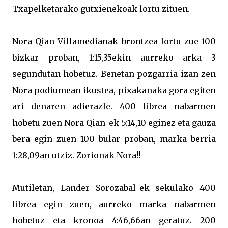
Txapelketarako gutxienekoak lortu zituen.
Nora Qian Villamedianak brontzea lortu zue 100
bizkar proban, 1:15,35ekin aurreko arka 3
segundutan hobetuz. Benetan pozgarria izan zen
Nora podiumean ikustea, pixakanaka gora egiten
ari denaren adierazle. 400 librea nabarmen
hobetu zuen Nora Qian-ek 5:14,10 eginez eta gauza
bera egin zuen 100 bular proban, marka berria
1:28,09an utziz. Zorionak Nora!!
Mutiletan, Lander Sorozabal-ek sekulako 400
librea egin zuen, aurreko marka nabarmen
hobetuz eta kronoa 4:46,66an geratuz. 200