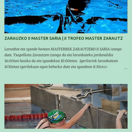
temporada, pero seguiremos trabajando con quienes están en la recta final,
trabajando para que cada uno consiga sus objetivos personales. BRNPWR!
ZARAUZKO II MASTER SARIA | II TROFEO MASTER ZARAUTZ
Larunbat eta igande hontan MASTERREK ZARAUTZEKO II SARIA izango
dute. Txapelketa Zarautzen izango da eta larunbateko jardunaldia
16:00tan hasiko da eta igandekoa 10:00etan. Igerilariek larunbatean
14'30etan igerilekuan egon beharko dute eta igandean 8:30etan
(Aritzbatalde kiroldegia). SERIEAK
#################################### Este sábado y
domingo los MASTERS tendrán el II TROFEO MASTER DE ZARAUTZ. La
competición se celebrará en Zarautz a las 16:00 la jornada del sabado y a
las 10:00 la del domingo. Los/las nadadores/as tendrán que estar en la
piscina a las 14:30 el sabado y a las 8:30 el domingo (polideportivo
Aritzbatalde). SERIES