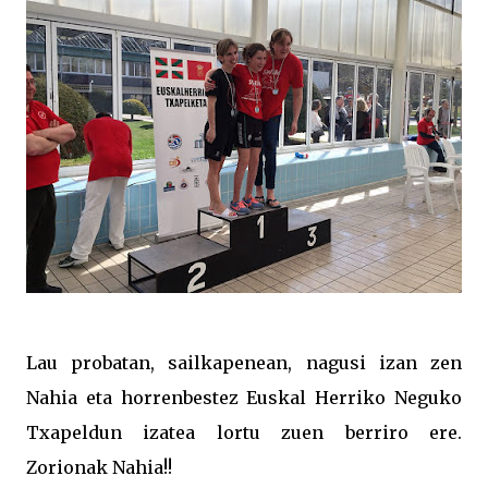
Lau probatan, sailkapenean, nagusi izan zen
Nahia eta horrenbestez Euskal Herriko Neguko
Txapeldun izatea lortu zuen berriro ere.
Zorionak Nahia!!