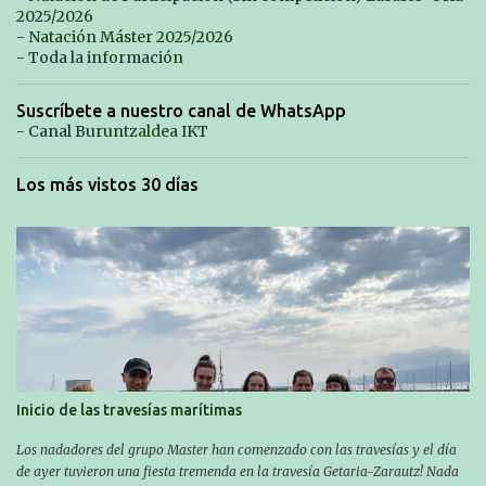
2025/2026
- Natación Máster 2025/2026
- Toda la información
Suscríbete a nuestro canal de WhatsApp
- Canal Buruntzaldea IKT
Los más vistos 30 días
Inicio de las travesías marítimas
Los nadadores del grupo Master han comenzado con las travesías y el día
de ayer tuvieron una fiesta tremenda en la travesía Getaria-Zarautz! Nada