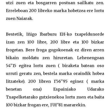
utzi zuen eta bosgarren postuan sailkatu zen.
Erreleboan 200 libreko marka hobetzea ere lortu
zuen Naiarak.
Bestetik, Iñigo Ibarburu EH-ko txapeldunorde
izan zen 100 libre, 200 libre eta 100 bizkar
frogetan. Bere froga gogokoenak ez diren arren
bikain moldatu zen hiruretan. Lehenengoan
54''15 egitea lortu zuen ( biraketa batean oso
urruti geratu zen, bestela marka oraindik hobea
litzateke). 200 libren 1'56''95 eginez ( marka
benetan ona) Espainiako Udarako
Txapelketarako gutxienekoa lortu zuen eta baita
100 bizkar frogan ere, 1'01''81 mararekin.