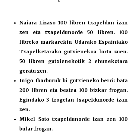
Naiara Lizaso 100 libren txapeldun izan
zen eta txapeldunorde 50 libren. 100
libreko markarekin Udarako Espainiako
Txapelketarako gutxienekoa lortu zuen.
50 libren gutxienekotik 2 ehunekotara
geratu zen.
Iñigo Ibarburuk bi gutxieneko berri: bata
200 libren eta bestea 100 bizkar frogan.
Egindako 3 frogetan txapeldunorde izan
zen.
Mikel Soto txapeldunorde izan zen 100
bular frogan.