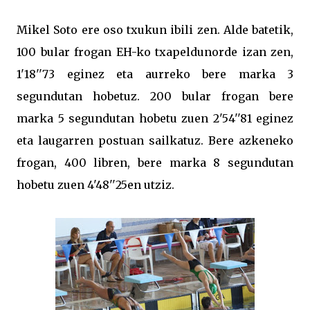
Mikel Soto ere oso txukun ibili zen. Alde batetik,
100 bular frogan EH-ko txapeldunorde izan zen,
1'18''73 eginez eta aurreko bere marka 3
segundutan hobetuz. 200 bular frogan bere
marka 5 segundutan hobetu zuen 2'54''81 eginez
eta laugarren postuan sailkatuz. Bere azkeneko
frogan, 400 libren, bere marka 8 segundutan
hobetu zuen 4'48''25en utziz.