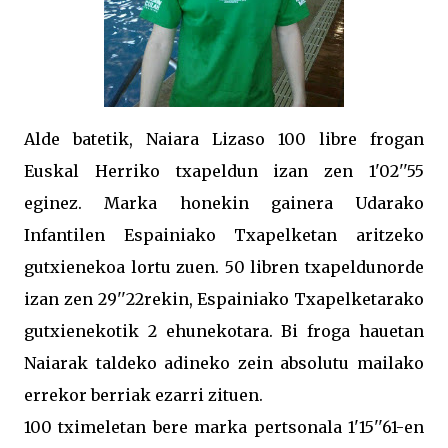
Alde batetik, Naiara Lizaso 100 libre frogan
Euskal Herriko txapeldun izan zen 1'02''55
eginez. Marka honekin gainera Udarako
Infantilen Espainiako Txapelketan aritzeko
gutxienekoa lortu zuen. 50 libren txapeldunorde
izan zen 29''22rekin, Espainiako Txapelketarako
gutxienekotik 2 ehunekotara. Bi froga hauetan
Naiarak taldeko adineko zein absolutu mailako
errekor berriak ezarri zituen.
100 tximeletan bere marka pertsonala 1'15''61-en