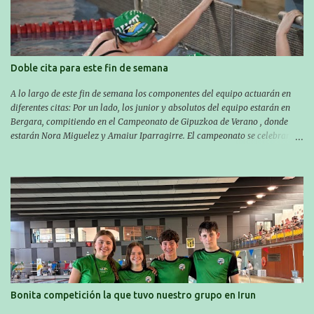
Aritzbatalde). SERIES
Doble cita para este fin de semana
A lo largo de este fin de semana los componentes del equipo actuarán en
diferentes citas: Por un lado, los junior y absolutos del equipo estarán en
Bergara, compitiendo en el Campeonato de Gipuzkoa de Verano , donde
estarán Nora Miguelez y Amaiur Iparragirre. El campeonato se celebrará
en dos jornadas: el sábado tendrá sesiones de mañana y tarde y el domingo
sólo de mañana. Las sesiones de mañana comenzarán a las 10:00 y las del
sábado por la tarde a las 16:30. Por otro lado, otro grupo pequeño actuará
en el polideportivo Antzizar de Beasain en el XXIIIº memorial Leire
Contreras , en una mañana popular festiva organizada por el club Igartza.
Las pruebas empezarán a las 10:30, a las 11:30 habrá pruebas populares
australianas y después habrá un almuerzo para todos y todas las
participantes. Toda la información sobre convocatorias y competiciones la
encontraréis en nuestra web, en el siguiente enlace:
https://www.es.buruntzaldeaikt.eus/competici%C3%B3n/egutegia#h.9xisch
p06awl ¡Mucha suert...
Bonita competición la que tuvo nuestro grupo en Irun