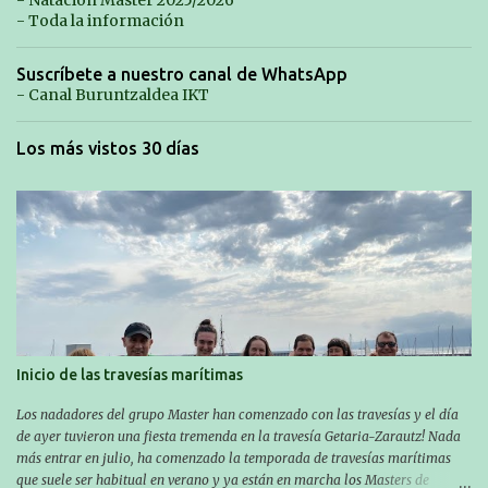
- Natación Máster 2025/2026
- Toda la información
Suscríbete a nuestro canal de WhatsApp
- Canal Buruntzaldea IKT
Los más vistos 30 días
Inicio de las travesías marítimas
Los nadadores del grupo Master han comenzado con las travesías y el día
de ayer tuvieron una fiesta tremenda en la travesía Getaria-Zarautz! Nada
más entrar en julio, ha comenzado la temporada de travesías marítimas
que suele ser habitual en verano y ya están en marcha los Masters de