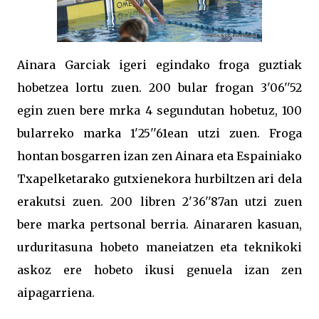
Ainara Garciak igeri egindako froga guztiak
hobetzea lortu zuen. 200 bular frogan 3'06''52
egin zuen bere mrka 4 segundutan hobetuz, 100
bularreko marka 1'25''61ean utzi zuen. Froga
hontan bosgarren izan zen Ainara eta Espainiako
Txapelketarako gutxienekora hurbiltzen ari dela
erakutsi zuen. 200 libren 2'36''87an utzi zuen
bere marka pertsonal berria. Ainararen kasuan,
urduritasuna hobeto maneiatzen eta teknikoki
askoz ere hobeto ikusi genuela izan zen
aipagarriena.