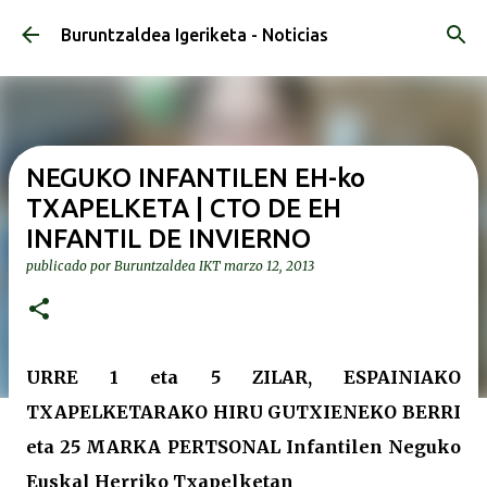
Ir al contenido principal
Buruntzaldea Igeriketa - Noticias
NEGUKO INFANTILEN EH-ko
TXAPELKETA | CTO DE EH
INFANTIL DE INVIERNO
publicado por
Buruntzaldea IKT
marzo 12, 2013
URRE 1 eta 5 ZILAR, ESPAINIAKO
TXAPELKETARAKO HIRU GUTXIENEKO BERRI
eta 25 MARKA PERTSONAL Infantilen Neguko
Euskal Herriko Txapelketan