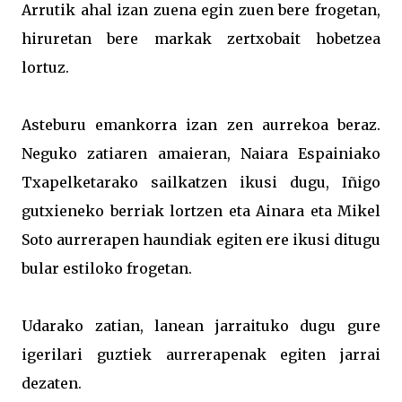
Arrutik ahal izan zuena egin zuen bere frogetan,
hiruretan bere markak zertxobait hobetzea
lortuz.
Asteburu emankorra izan zen aurrekoa beraz.
Neguko zatiaren amaieran, Naiara Espainiako
Txapelketarako sailkatzen ikusi dugu, Iñigo
gutxieneko berriak lortzen eta Ainara eta Mikel
Soto aurrerapen haundiak egiten ere ikusi ditugu
bular estiloko frogetan.
Udarako zatian, lanean jarraituko dugu gure
igerilari guztiek aurrerapenak egiten jarrai
dezaten.