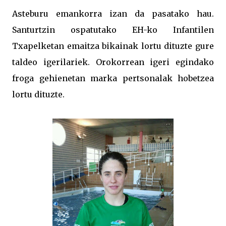
Asteburu emankorra izan da pasatako hau.
Santurtzin ospatutako EH-ko Infantilen
Txapelketan emaitza bikainak lortu dituzte gure
taldeo igerilariek. Orokorrean igeri egindako
froga gehienetan marka pertsonalak hobetzea
lortu dituzte.