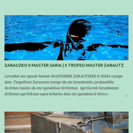
nuestro equipo! En esta ocasión han empezado a participar más tarde, pero
ya han estado en tres citas y están muy contentos, esperando la fecha de su
próxima cita. Para empezar, el 13 de julio, Manu Santos participó en la
XXXVIII. Travesía a nado de Ondarroa y recorrió una distancia de 1600
metros en 28 minutos y 30 segundos. Al día siguiente, Manu Santos y su
compañero Asier Gorostegi participaron en la V. San Antón Bira. En esta
travesía se realiza un recorrido desde la playa de Gaztetape hasta la playa
de Malkorbe, pero debido al estado del mar de aquel día, la organización
decidió hacerlo en el interior de la bahía de la playa de Malkorbe. Así,
Asier completó el recorrido en 29 minutos y 30 segundos, c...
ZARAUZKO II MASTER SARIA | II TROFEO MASTER ZARAUTZ
Larunbat eta igande hontan MASTERREK ZARAUTZEKO II SARIA izango
dute. Txapelketa Zarautzen izango da eta larunbateko jardunaldia
16:00tan hasiko da eta igandekoa 10:00etan. Igerilariek larunbatean
14'30etan igerilekuan egon beharko dute eta igandean 8:30etan
(Aritzbatalde kiroldegia). SERIEAK
#################################### Este sábado y
domingo los MASTERS tendrán el II TROFEO MASTER DE ZARAUTZ. La
competición se celebrará en Zarautz a las 16:00 la jornada del sabado y a
las 10:00 la del domingo. Los/las nadadores/as tendrán que estar en la
piscina a las 14:30 el sabado y a las 8:30 el domingo (polideportivo