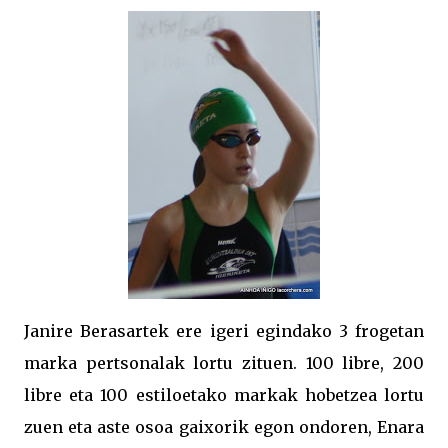
Janire Berasartek ere igeri egindako 3 frogetan
marka pertsonalak lortu zituen. 100 libre, 200
libre eta 100 estiloetako markak hobetzea lortu
zuen eta aste osoa gaixorik egon ondoren, Enara