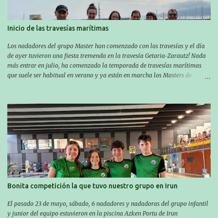
Inicio de las travesías marítimas
Los nadadores del grupo Master han comenzado con las travesías y el día
de ayer tuvieron una fiesta tremenda en la travesía Getaria-Zarautz! Nada
más entrar en julio, ha comenzado la temporada de travesías marítimas
que suele ser habitual en verano y ya están en marcha los Masters de
nuestro equipo! En esta ocasión han empezado a participar más tarde, pero
ya han estado en tres citas y están muy contentos, esperando la fecha de su
próxima cita. Para empezar, el 13 de julio, Manu Santos participó en la
XXXVIII. Travesía a nado de Ondarroa y recorrió una distancia de 1600
metros en 28 minutos y 30 segundos. Al día siguiente, Manu Santos y su
compañero Asier Gorostegi participaron en la V. San Antón Bira. En esta
travesía se realiza un recorrido desde la playa de Gaztetape hasta la playa
de Malkorbe, pero debido al estado del mar de aquel día, la organización
decidió hacerlo en el interior de la bahía de la playa de Malkorbe. Así,
Asier completó el recorrido en 29 minutos y 30 segundos, c...
Bonita competición la que tuvo nuestro grupo en Irun
El pasado 23 de mayo, sábado, 6 nadadores y nadadoras del grupo infantil
y junior del equipo estuvieron en la piscina Azken Portu de Irun