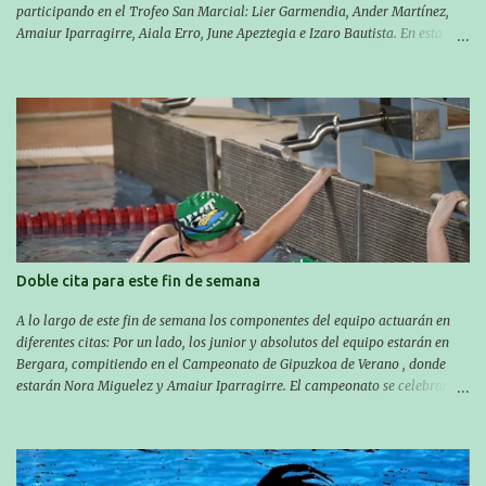
participando en el Trofeo San Marcial: Lier Garmendia, Ander Martínez,
Amaiur Iparragirre, Aiala Erro, June Apeztegia e Izaro Bautista. En esta
ocasión, nadie consiguió hacer marcas personales en las pruebas
realizadas, pero hay que decir que estuvieron muy cerca de sus mejores
marcas. A pesar de no conseguir marca, pasaron una tarde muy buena y
sirvió para reforzar su experiencia. La mayoría ya ha terminado la
temporada, pero seguiremos trabajando con quienes están en la recta final,
trabajando para que cada uno consiga sus objetivos personales. BRNPWR!
Doble cita para este fin de semana
A lo largo de este fin de semana los componentes del equipo actuarán en
diferentes citas: Por un lado, los junior y absolutos del equipo estarán en
Bergara, compitiendo en el Campeonato de Gipuzkoa de Verano , donde
estarán Nora Miguelez y Amaiur Iparragirre. El campeonato se celebrará
en dos jornadas: el sábado tendrá sesiones de mañana y tarde y el domingo
sólo de mañana. Las sesiones de mañana comenzarán a las 10:00 y las del
sábado por la tarde a las 16:30. Por otro lado, otro grupo pequeño actuará
en el polideportivo Antzizar de Beasain en el XXIIIº memorial Leire