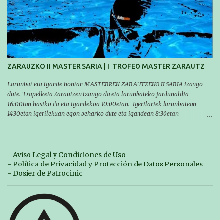
Contreras , en una mañana popular festiva organizada por el club Igartza.
Las pruebas empezarán a las 10:30, a las 11:30 habrá pruebas populares
australianas y después habrá un almuerzo para todos y todas las
participantes. Toda la información sobre convocatorias y competiciones la
encontraréis en nuestra web, en el siguiente enlace:
https://www.es.buruntzaldeaikt.eus/competici%C3%B3n/egutegia#h.9xisch
p06awl ¡Mucha suert...
ZARAUZKO II MASTER SARIA | II TROFEO MASTER ZARAUTZ
Larunbat eta igande hontan MASTERREK ZARAUTZEKO II SARIA izango
dute. Txapelketa Zarautzen izango da eta larunbateko jardunaldia
16:00tan hasiko da eta igandekoa 10:00etan. Igerilariek larunbatean
14'30etan igerilekuan egon beharko dute eta igandean 8:30etan
(Aritzbatalde kiroldegia). SERIEAK
#################################### Este sábado y
domingo los MASTERS tendrán el II TROFEO MASTER DE ZARAUTZ. La
competición se celebrará en Zarautz a las 16:00 la jornada del sabado y a
- Aviso Legal y Condiciones de Uso
las 10:00 la del domingo. Los/las nadadores/as tendrán que estar en la
- Política de Privacidad y Protección de Datos Personales
piscina a las 14:30 el sabado y a las 8:30 el domingo (polideportivo
- Dosier de Patrocinio
Aritzbatalde). SERIES