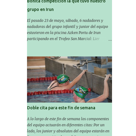
Bonita competición la que tuvo nuestro
grupo en Irun
El pasado 23 de mayo, sábado, 6 nadadores y
nadadoras del grupo infantil y junior del equipo
estuvieron en la piscina Azken Portu de Irun
participando en el Trofeo San Marcial: Lier
Garmendia, Ander Martínez, Amaiur Iparragirre,
Aiala Erro, June Apeztegia e Izaro Bautista. En esta
ocasión, nadie consiguió hacer marcas personales
en las pruebas realizadas, pero hay que decir que
estuvieron muy cerca de sus mejores marcas. A
pesar de no conseguir marca, pasaron una tarde
muy buena y sirvió para reforzar su experiencia.
La mayoría ya ha terminado la temporada, pero
seguiremos trabajando con quienes están en la
recta final, trabajando para que cada uno consiga
sus objetivos personales. BRNPWR!
Doble cita para este fin de semana
A lo largo de este fin de semana los componentes
del equipo actuarán en diferentes citas: Por un
lado, los junior y absolutos del equipo estarán en