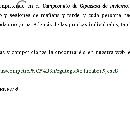
compitiendo en el
Campeonato de Gipuzkoa de Invierno
.
o y sesiones de mañana y tarde, y cada persona na
ada uno y una. Además de las pruebas individuales, ta
o.
as y competiciones la encontraréis en nuestra web, e
t.eus/competici%C3%B3n/egutegia#h.hmabon9jcse8
BRNPWR!!