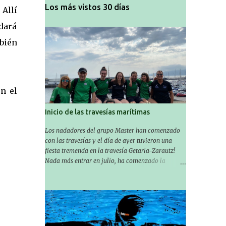
Los más vistos 30 días
 Allí
dará
mbién
n el
Inicio de las travesías marítimas
Los nadadores del grupo Master han comenzado
con las travesías y el día de ayer tuvieron una
fiesta tremenda en la travesía Getaria-Zarautz!
Nada más entrar en julio, ha comenzado la
temporada de travesías marítimas que suele ser
habitual en verano y ya están en marcha los
Masters de nuestro equipo! En esta ocasión han
empezado a participar más tarde, pero ya han
estado en tres citas y están muy contentos,
esperando la fecha de su próxima cita. Para