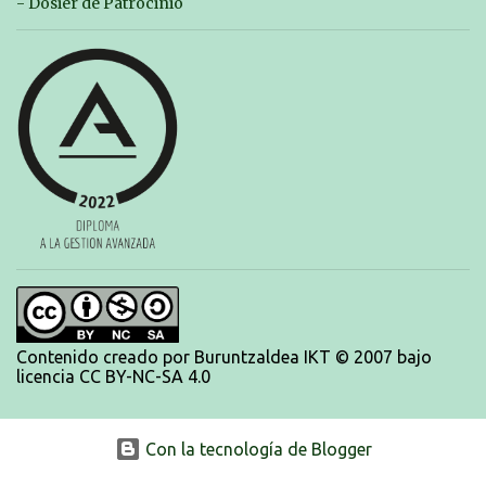
piscina a las 14:30 el sabado y a las 8:30 el domingo (polideportivo
- Dosier de Patrocinio
Aritzbatalde). SERIES
Contenido creado por Buruntzaldea IKT © 2007 bajo
licencia CC BY-NC-SA 4.0
Con la tecnología de Blogger