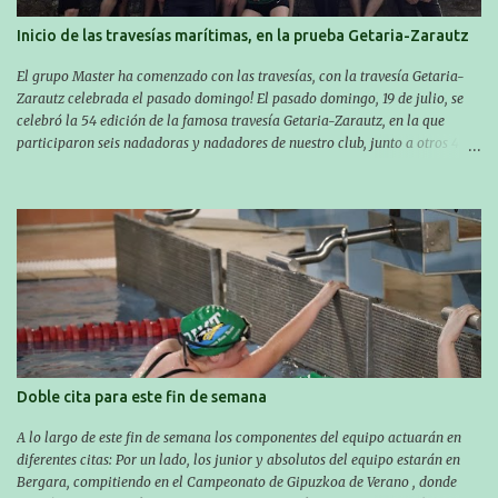
Asier completó el recorrido en 29 minutos y 30 segundos, c...
Inicio de las travesías marítimas, en la prueba Getaria-Zarautz
El grupo Master ha comenzado con las travesías, con la travesía Getaria-
Zarautz celebrada el pasado domingo! El pasado domingo, 19 de julio, se
celebró la 54 edición de la famosa travesía Getaria-Zarautz, en la que
participaron seis nadadoras y nadadores de nuestro club, junto a otros 4
ex-compañeros y conmpañeras del club, pasando una jornada única en el
ambiente grupal: Igor Amantegi, Manu Santos, Iñigo Ibarburu, Borja
Apeztegia, Itsaso Tolosa, Jon Ander Korta, June López, Miren Sarobe, Garazi
Etxeberria eta Mario Amantegi. Este año Borja, Jon Ander y Garazi se han
estrenado en esta prueba y han aprovechado la compañía del resto para
esta nueva experiencia. El más rápido del club fue Iñigo Ibarburu con un
tiempo de 43:52, que se ha animado a nadar tras muchos años sin
participar. Los tiempos del resto fueron los siguientes: Igor Amantegi 46:43
Jon Ander Korta 51:23 Borja Apeztegia e Itsaso Tolosa 55:51 Manu Santos
57:53 En la prueba del día anterior hubo bastantes casos de picaduras ...
Doble cita para este fin de semana
A lo largo de este fin de semana los componentes del equipo actuarán en
diferentes citas: Por un lado, los junior y absolutos del equipo estarán en
Bergara, compitiendo en el Campeonato de Gipuzkoa de Verano , donde