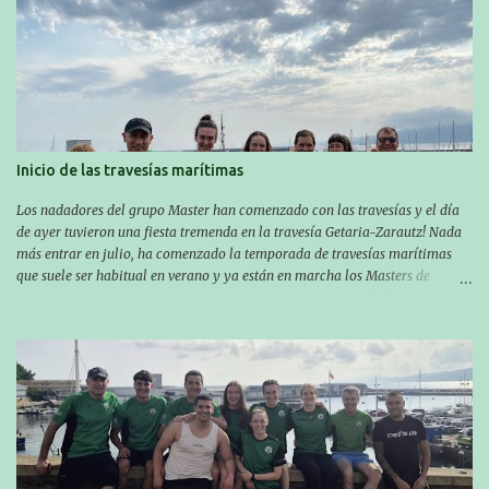
Inicio de las travesías marítimas
Los nadadores del grupo Master han comenzado con las travesías y el día
de ayer tuvieron una fiesta tremenda en la travesía Getaria-Zarautz! Nada
más entrar en julio, ha comenzado la temporada de travesías marítimas
que suele ser habitual en verano y ya están en marcha los Masters de
nuestro equipo! En esta ocasión han empezado a participar más tarde, pero
ya han estado en tres citas y están muy contentos, esperando la fecha de su
próxima cita. Para empezar, el 13 de julio, Manu Santos participó en la
XXXVIII. Travesía a nado de Ondarroa y recorrió una distancia de 1600
metros en 28 minutos y 30 segundos. Al día siguiente, Manu Santos y su
compañero Asier Gorostegi participaron en la V. San Antón Bira. En esta
travesía se realiza un recorrido desde la playa de Gaztetape hasta la playa
de Malkorbe, pero debido al estado del mar de aquel día, la organización
decidió hacerlo en el interior de la bahía de la playa de Malkorbe. Así,