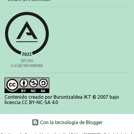
australianas y después habrá un almuerzo para todos y todas las
participantes. Toda la información sobre convocatorias y competiciones la
encontraréis en nuestra web, en el siguiente enlace:
https://www.es.buruntzaldeaikt.eus/competici%C3%B3n/egutegia#h.9xisch
p06awl ¡Mucha suert...
Contenido creado por Buruntzaldea IKT © 2007 bajo
licencia CC BY-NC-SA 4.0
Con la tecnología de Blogger