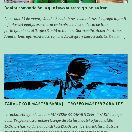
Bonita competición la que tuvo nuestro grupo en Irun
El pasado 23 de mayo, sábado, 6 nadadores y nadadoras del grupo infantil
y junior del equipo estuvieron en la piscina Azken Portu de Irun
participando en el Trofeo San Marcial: Lier Garmendia, Ander Martínez,
Amaiur Iparragirre, Aiala Erro, June Apeztegia e Izaro Bautista. En esta
ocasión, nadie consiguió hacer marcas personales en las pruebas
realizadas, pero hay que decir que estuvieron muy cerca de sus mejores
marcas. A pesar de no conseguir marca, pasaron una tarde muy buena y
sirvió para reforzar su experiencia. La mayoría ya ha terminado la
temporada, pero seguiremos trabajando con quienes están en la recta final,
trabajando para que cada uno consiga sus objetivos personales. BRNPWR!
ZARAUZKO II MASTER SARIA | II TROFEO MASTER ZARAUTZ
Larunbat eta igande hontan MASTERREK ZARAUTZEKO II SARIA izango
dute. Txapelketa Zarautzen izango da eta larunbateko jardunaldia
16:00tan hasiko da eta igandekoa 10:00etan. Igerilariek larunbatean