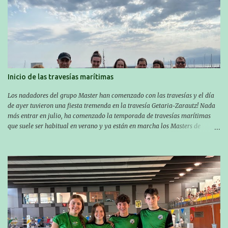
Inicio de las travesías marítimas
Los nadadores del grupo Master han comenzado con las travesías y el día
de ayer tuvieron una fiesta tremenda en la travesía Getaria-Zarautz! Nada
más entrar en julio, ha comenzado la temporada de travesías marítimas
que suele ser habitual en verano y ya están en marcha los Masters de
nuestro equipo! En esta ocasión han empezado a participar más tarde, pero
ya han estado en tres citas y están muy contentos, esperando la fecha de su
próxima cita. Para empezar, el 13 de julio, Manu Santos participó en la
XXXVIII. Travesía a nado de Ondarroa y recorrió una distancia de 1600
metros en 28 minutos y 30 segundos. Al día siguiente, Manu Santos y su
compañero Asier Gorostegi participaron en la V. San Antón Bira. En esta
travesía se realiza un recorrido desde la playa de Gaztetape hasta la playa
de Malkorbe, pero debido al estado del mar de aquel día, la organización
decidió hacerlo en el interior de la bahía de la playa de Malkorbe. Así,
Asier completó el recorrido en 29 minutos y 30 segundos, c...