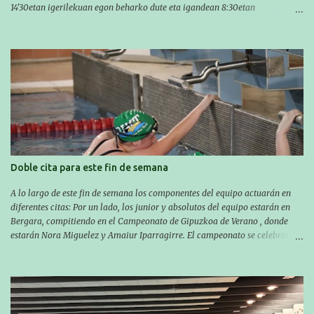
14'30etan igerilekuan egon beharko dute eta igandean 8:30etan
(Aritzbatalde kiroldegia). SERIEAK
#################################### Este sábado y
domingo los MASTERS tendrán el II TROFEO MASTER DE ZARAUTZ. La
competición se celebrará en Zarautz a las 16:00 la jornada del sabado y a
las 10:00 la del domingo. Los/las nadadores/as tendrán que estar en la
piscina a las 14:30 el sabado y a las 8:30 el domingo (polideportivo
Aritzbatalde). SERIES
Doble cita para este fin de semana
A lo largo de este fin de semana los componentes del equipo actuarán en
diferentes citas: Por un lado, los junior y absolutos del equipo estarán en
Bergara, compitiendo en el Campeonato de Gipuzkoa de Verano , donde
estarán Nora Miguelez y Amaiur Iparragirre. El campeonato se celebrará
en dos jornadas: el sábado tendrá sesiones de mañana y tarde y el domingo
sólo de mañana. Las sesiones de mañana comenzarán a las 10:00 y las del
sábado por la tarde a las 16:30. Por otro lado, otro grupo pequeño actuará
en el polideportivo Antzizar de Beasain en el XXIIIº memorial Leire
Contreras , en una mañana popular festiva organizada por el club Igartza.