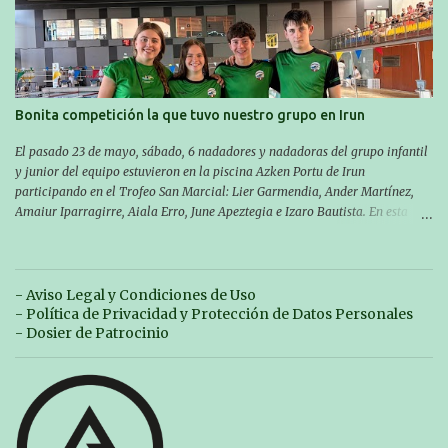
Las pruebas empezarán a las 10:30, a las 11:30 habrá pruebas populares
australianas y después habrá un almuerzo para todos y todas las
participantes. Toda la información sobre convocatorias y competiciones la
encontraréis en nuestra web, en el siguiente enlace:
https://www.es.buruntzaldeaikt.eus/competici%C3%B3n/egutegia#h.9xisch
p06awl ¡Mucha suert...
Bonita competición la que tuvo nuestro grupo en Irun
El pasado 23 de mayo, sábado, 6 nadadores y nadadoras del grupo infantil
y junior del equipo estuvieron en la piscina Azken Portu de Irun
participando en el Trofeo San Marcial: Lier Garmendia, Ander Martínez,
Amaiur Iparragirre, Aiala Erro, June Apeztegia e Izaro Bautista. En esta
ocasión, nadie consiguió hacer marcas personales en las pruebas
realizadas, pero hay que decir que estuvieron muy cerca de sus mejores
marcas. A pesar de no conseguir marca, pasaron una tarde muy buena y
sirvió para reforzar su experiencia. La mayoría ya ha terminado la
- Aviso Legal y Condiciones de Uso
temporada, pero seguiremos trabajando con quienes están en la recta final,
- Política de Privacidad y Protección de Datos Personales
trabajando para que cada uno consiga sus objetivos personales. BRNPWR!
- Dosier de Patrocinio