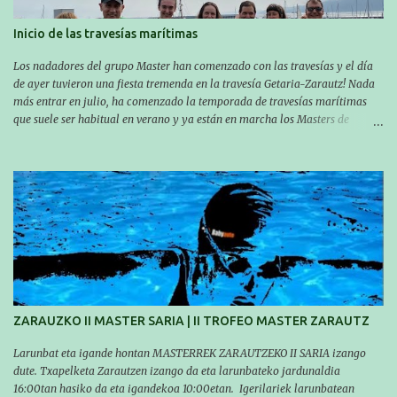
Inicio de las travesías marítimas
Los nadadores del grupo Master han comenzado con las travesías y el día
de ayer tuvieron una fiesta tremenda en la travesía Getaria-Zarautz! Nada
más entrar en julio, ha comenzado la temporada de travesías marítimas
que suele ser habitual en verano y ya están en marcha los Masters de
nuestro equipo! En esta ocasión han empezado a participar más tarde, pero
ya han estado en tres citas y están muy contentos, esperando la fecha de su
próxima cita. Para empezar, el 13 de julio, Manu Santos participó en la
XXXVIII. Travesía a nado de Ondarroa y recorrió una distancia de 1600
metros en 28 minutos y 30 segundos. Al día siguiente, Manu Santos y su
compañero Asier Gorostegi participaron en la V. San Antón Bira. En esta
travesía se realiza un recorrido desde la playa de Gaztetape hasta la playa
de Malkorbe, pero debido al estado del mar de aquel día, la organización
decidió hacerlo en el interior de la bahía de la playa de Malkorbe. Así,
Asier completó el recorrido en 29 minutos y 30 segundos, c...
ZARAUZKO II MASTER SARIA | II TROFEO MASTER ZARAUTZ
Larunbat eta igande hontan MASTERREK ZARAUTZEKO II SARIA izango
dute. Txapelketa Zarautzen izango da eta larunbateko jardunaldia
16:00tan hasiko da eta igandekoa 10:00etan. Igerilariek larunbatean