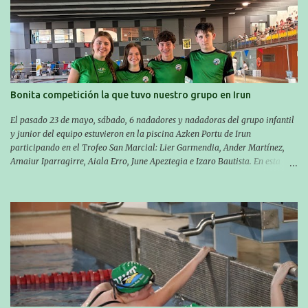
metros en 28 minutos y 30 segundos. Al día siguiente, Manu Santos y su
compañero Asier Gorostegi participaron en la V. San Antón Bira. En esta
travesía se realiza un recorrido desde la playa de Gaztetape hasta la playa
de Malkorbe, pero debido al estado del mar de aquel día, la organización
decidió hacerlo en el interior de la bahía de la playa de Malkorbe. Así,
Asier completó el recorrido en 29 minutos y 30 segundos, c...
Bonita competición la que tuvo nuestro grupo en Irun
El pasado 23 de mayo, sábado, 6 nadadores y nadadoras del grupo infantil
y junior del equipo estuvieron en la piscina Azken Portu de Irun
participando en el Trofeo San Marcial: Lier Garmendia, Ander Martínez,
Amaiur Iparragirre, Aiala Erro, June Apeztegia e Izaro Bautista. En esta
ocasión, nadie consiguió hacer marcas personales en las pruebas
realizadas, pero hay que decir que estuvieron muy cerca de sus mejores
marcas. A pesar de no conseguir marca, pasaron una tarde muy buena y
sirvió para reforzar su experiencia. La mayoría ya ha terminado la
temporada, pero seguiremos trabajando con quienes están en la recta final,
trabajando para que cada uno consiga sus objetivos personales. BRNPWR!