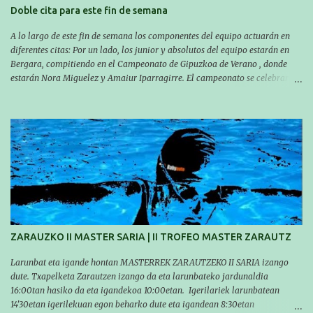
Doble cita para este fin de semana
A lo largo de este fin de semana los componentes del equipo actuarán en
diferentes citas: Por un lado, los junior y absolutos del equipo estarán en
Bergara, compitiendo en el Campeonato de Gipuzkoa de Verano , donde
estarán Nora Miguelez y Amaiur Iparragirre. El campeonato se celebrará
en dos jornadas: el sábado tendrá sesiones de mañana y tarde y el domingo
sólo de mañana. Las sesiones de mañana comenzarán a las 10:00 y las del
sábado por la tarde a las 16:30. Por otro lado, otro grupo pequeño actuará
en el polideportivo Antzizar de Beasain en el XXIIIº memorial Leire
Contreras , en una mañana popular festiva organizada por el club Igartza.
Las pruebas empezarán a las 10:30, a las 11:30 habrá pruebas populares
australianas y después habrá un almuerzo para todos y todas las
participantes. Toda la información sobre convocatorias y competiciones la
encontraréis en nuestra web, en el siguiente enlace:
https://www.es.buruntzaldeaikt.eus/competici%C3%B3n/egutegia#h.9xisch
p06awl ¡Mucha suert...
ZARAUZKO II MASTER SARIA | II TROFEO MASTER ZARAUTZ
Larunbat eta igande hontan MASTERREK ZARAUTZEKO II SARIA izango
dute. Txapelketa Zarautzen izango da eta larunbateko jardunaldia
16:00tan hasiko da eta igandekoa 10:00etan. Igerilariek larunbatean
14'30etan igerilekuan egon beharko dute eta igandean 8:30etan