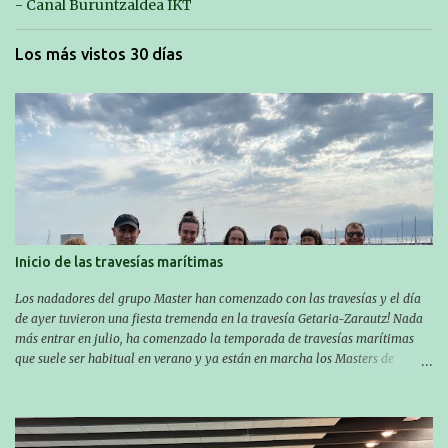
- Canal Buruntzaldea IKT
Los más vistos 30 días
Inicio de las travesías marítimas
Los nadadores del grupo Master han comenzado con las travesías y el día
de ayer tuvieron una fiesta tremenda en la travesía Getaria-Zarautz! Nada
más entrar en julio, ha comenzado la temporada de travesías marítimas
que suele ser habitual en verano y ya están en marcha los Masters de
nuestro equipo! En esta ocasión han empezado a participar más tarde, pero
ya han estado en tres citas y están muy contentos, esperando la fecha de su
próxima cita. Para empezar, el 13 de julio, Manu Santos participó en la
XXXVIII. Travesía a nado de Ondarroa y recorrió una distancia de 1600