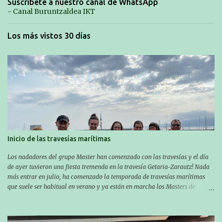
Suscríbete a nuestro canal de WhatsApp
- Canal Buruntzaldea IKT
Los más vistos 30 días
Inicio de las travesías marítimas
Los nadadores del grupo Master han comenzado con las travesías y el día
de ayer tuvieron una fiesta tremenda en la travesía Getaria-Zarautz! Nada
más entrar en julio, ha comenzado la temporada de travesías marítimas
que suele ser habitual en verano y ya están en marcha los Masters de
nuestro equipo! En esta ocasión han empezado a participar más tarde, pero
ya han estado en tres citas y están muy contentos, esperando la fecha de su
próxima cita. Para empezar, el 13 de julio, Manu Santos participó en la