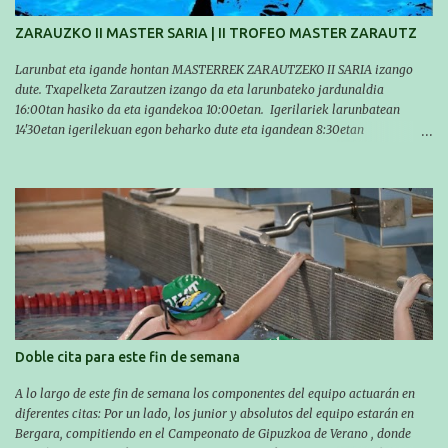
ZARAUZKO II MASTER SARIA | II TROFEO MASTER ZARAUTZ
Larunbat eta igande hontan MASTERREK ZARAUTZEKO II SARIA izango
dute. Txapelketa Zarautzen izango da eta larunbateko jardunaldia
16:00tan hasiko da eta igandekoa 10:00etan. Igerilariek larunbatean
14'30etan igerilekuan egon beharko dute eta igandean 8:30etan
(Aritzbatalde kiroldegia). SERIEAK
#################################### Este sábado y
domingo los MASTERS tendrán el II TROFEO MASTER DE ZARAUTZ. La
competición se celebrará en Zarautz a las 16:00 la jornada del sabado y a
las 10:00 la del domingo. Los/las nadadores/as tendrán que estar en la
piscina a las 14:30 el sabado y a las 8:30 el domingo (polideportivo
Aritzbatalde). SERIES
Doble cita para este fin de semana
A lo largo de este fin de semana los componentes del equipo actuarán en
diferentes citas: Por un lado, los junior y absolutos del equipo estarán en
Bergara, compitiendo en el Campeonato de Gipuzkoa de Verano , donde