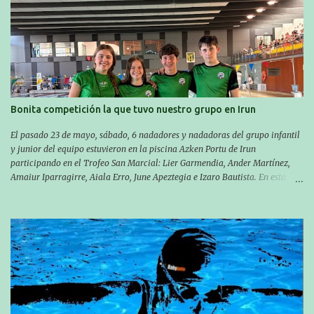
XXXVIII. Travesía a nado de Ondarroa y recorrió una distancia de 1600
metros en 28 minutos y 30 segundos. Al día siguiente, Manu Santos y su
compañero Asier Gorostegi participaron en la V. San Antón Bira. En esta
travesía se realiza un recorrido desde la playa de Gaztetape hasta la playa
de Malkorbe, pero debido al estado del mar de aquel día, la organización
decidió hacerlo en el interior de la bahía de la playa de Malkorbe. Así,
Asier completó el recorrido en 29 minutos y 30 segundos, c...
Bonita competición la que tuvo nuestro grupo en Irun
El pasado 23 de mayo, sábado, 6 nadadores y nadadoras del grupo infantil
y junior del equipo estuvieron en la piscina Azken Portu de Irun
participando en el Trofeo San Marcial: Lier Garmendia, Ander Martínez,
Amaiur Iparragirre, Aiala Erro, June Apeztegia e Izaro Bautista. En esta
ocasión, nadie consiguió hacer marcas personales en las pruebas
realizadas, pero hay que decir que estuvieron muy cerca de sus mejores
marcas. A pesar de no conseguir marca, pasaron una tarde muy buena y
sirvió para reforzar su experiencia. La mayoría ya ha terminado la
temporada, pero seguiremos trabajando con quienes están en la recta final,
trabajando para que cada uno consiga sus objetivos personales. BRNPWR!