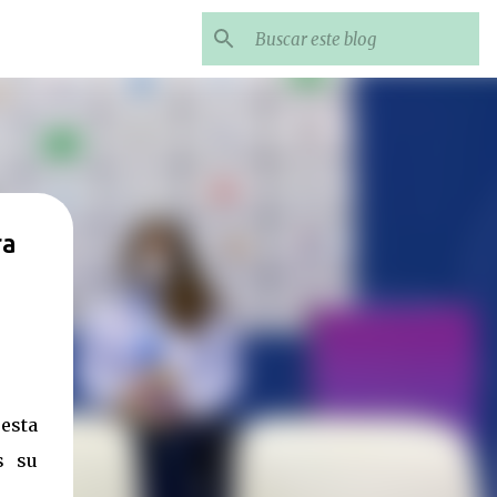
ra
esta
s su