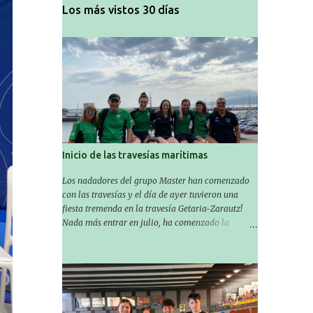
Los más vistos 30 días
Inicio de las travesías marítimas
Los nadadores del grupo Master han comenzado
con las travesías y el día de ayer tuvieron una
fiesta tremenda en la travesía Getaria-Zarautz!
Nada más entrar en julio, ha comenzado la
temporada de travesías marítimas que suele ser
habitual en verano y ya están en marcha los
Masters de nuestro equipo! En esta ocasión han
empezado a participar más tarde, pero ya han
estado en tres citas y están muy contentos,
esperando la fecha de su próxima cita. Para