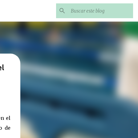
el
n el
o de