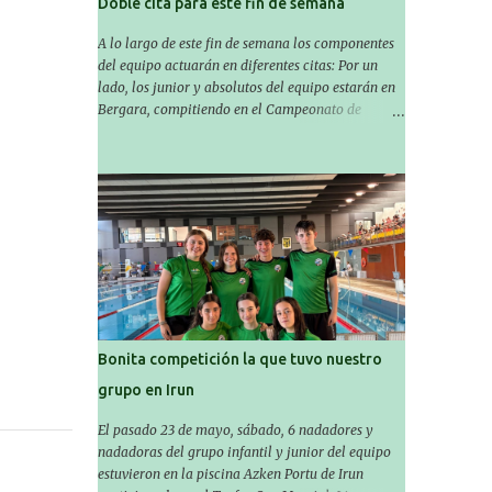
Doble cita para este fin de semana
A lo largo de este fin de semana los componentes
del equipo actuarán en diferentes citas: Por un
lado, los junior y absolutos del equipo estarán en
Bergara, compitiendo en el Campeonato de
Gipuzkoa de Verano , donde estarán Nora
Miguelez y Amaiur Iparragirre. El campeonato se
celebrará en dos jornadas: el sábado tendrá
sesiones de mañana y tarde y el domingo sólo de
mañana. Las sesiones de mañana comenzarán a
las 10:00 y las del sábado por la tarde a las 16:30.
Por otro lado, otro grupo pequeño actuará en el
polideportivo Antzizar de Beasain en el XXIIIº
memorial Leire Contreras , en una mañana
popular festiva organizada por el club Igartza. Las
pruebas empezarán a las 10:30, a las 11:30 habrá
Bonita competición la que tuvo nuestro
pruebas populares australianas y después habrá
grupo en Irun
un almuerzo para todos y todas las participantes.
Toda la información sobre convocatorias y
El pasado 23 de mayo, sábado, 6 nadadores y
competiciones la encontraréis en nuestra web, en
nadadoras del grupo infantil y junior del equipo
el siguiente enlace:
estuvieron en la piscina Azken Portu de Irun
https://www.es.buruntzaldeaikt.eus/competici%C3