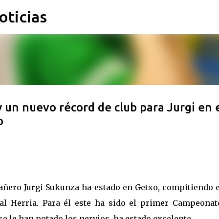
oticias
Ir al contenido principal
 un nuevo récord de club para Jurgi en 
o
ñero Jurgi Sukunza ha estado en Getxo, compitiendo e
l Herria. Para él este ha sido el primer Campeonat
se le han notado los nervios, ha estado excelente.