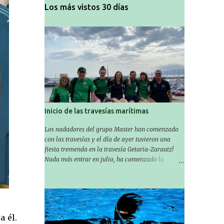
Los más vistos 30 días
Inicio de las travesías marítimas
Los nadadores del grupo Master han comenzado
con las travesías y el día de ayer tuvieron una
fiesta tremenda en la travesía Getaria-Zarautz!
Nada más entrar en julio, ha comenzado la
temporada de travesías marítimas que suele ser
habitual en verano y ya están en marcha los
Masters de nuestro equipo! En esta ocasión han
empezado a participar más tarde, pero ya han
estado en tres citas y están muy contentos,
a él.
esperando la fecha de su próxima cita. Para