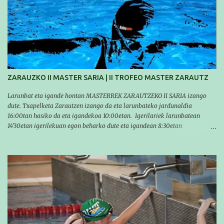
XXXVIII. Travesía a nado de Ondarroa y recorrió una distancia de 1600
metros en 28 minutos y 30 segundos. Al día siguiente, Manu Santos y su
compañero Asier Gorostegi participaron en la V. San Antón Bira. En esta
travesía se realiza un recorrido desde la playa de Gaztetape hasta la playa
de Malkorbe, pero debido al estado del mar de aquel día, la organización
decidió hacerlo en el interior de la bahía de la playa de Malkorbe. Así,
Asier completó el recorrido en 29 minutos y 30 segundos, c...
ZARAUZKO II MASTER SARIA | II TROFEO MASTER ZARAUTZ
Larunbat eta igande hontan MASTERREK ZARAUTZEKO II SARIA izango
dute. Txapelketa Zarautzen izango da eta larunbateko jardunaldia
16:00tan hasiko da eta igandekoa 10:00etan. Igerilariek larunbatean
14'30etan igerilekuan egon beharko dute eta igandean 8:30etan
(Aritzbatalde kiroldegia). SERIEAK
#################################### Este sábado y
domingo los MASTERS tendrán el II TROFEO MASTER DE ZARAUTZ. La
competición se celebrará en Zarautz a las 16:00 la jornada del sabado y a
las 10:00 la del domingo. Los/las nadadores/as tendrán que estar en la
piscina a las 14:30 el sabado y a las 8:30 el domingo (polideportivo
Aritzbatalde). SERIES