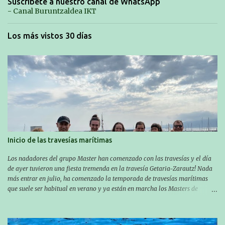
Suscríbete a nuestro canal de WhatsApp
- Canal Buruntzaldea IKT
Los más vistos 30 días
Inicio de las travesías marítimas
Los nadadores del grupo Master han comenzado con las travesías y el día
de ayer tuvieron una fiesta tremenda en la travesía Getaria-Zarautz! Nada
más entrar en julio, ha comenzado la temporada de travesías marítimas
que suele ser habitual en verano y ya están en marcha los Masters de
nuestro equipo! En esta ocasión han empezado a participar más tarde, pero
ya han estado en tres citas y están muy contentos, esperando la fecha de su
próxima cita. Para empezar, el 13 de julio, Manu Santos participó en la