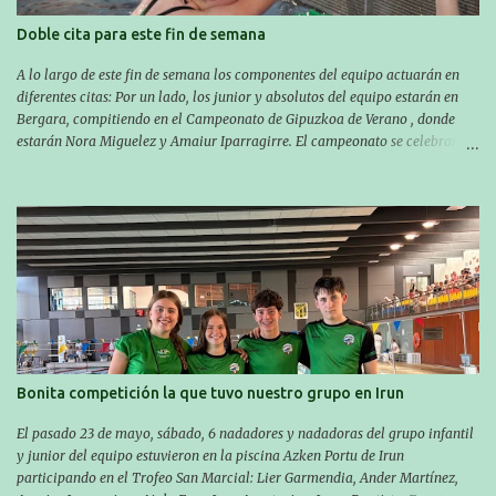
Doble cita para este fin de semana
A lo largo de este fin de semana los componentes del equipo actuarán en
diferentes citas: Por un lado, los junior y absolutos del equipo estarán en
Bergara, compitiendo en el Campeonato de Gipuzkoa de Verano , donde
estarán Nora Miguelez y Amaiur Iparragirre. El campeonato se celebrará
en dos jornadas: el sábado tendrá sesiones de mañana y tarde y el domingo
sólo de mañana. Las sesiones de mañana comenzarán a las 10:00 y las del
sábado por la tarde a las 16:30. Por otro lado, otro grupo pequeño actuará
en el polideportivo Antzizar de Beasain en el XXIIIº memorial Leire
Contreras , en una mañana popular festiva organizada por el club Igartza.
Las pruebas empezarán a las 10:30, a las 11:30 habrá pruebas populares
australianas y después habrá un almuerzo para todos y todas las
participantes. Toda la información sobre convocatorias y competiciones la
encontraréis en nuestra web, en el siguiente enlace:
https://www.es.buruntzaldeaikt.eus/competici%C3%B3n/egutegia#h.9xisch
p06awl ¡Mucha suert...
Bonita competición la que tuvo nuestro grupo en Irun
El pasado 23 de mayo, sábado, 6 nadadores y nadadoras del grupo infantil
y junior del equipo estuvieron en la piscina Azken Portu de Irun
participando en el Trofeo San Marcial: Lier Garmendia, Ander Martínez,