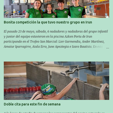
travesía se realiza un recorrido desde la playa de Gaztetape hasta la playa
de Malkorbe, pero debido al estado del mar de aquel día, la organización
decidió hacerlo en el interior de la bahía de la playa de Malkorbe. Así,
Asier completó el recorrido en 29 minutos y 30 segundos, c...
Bonita competición la que tuvo nuestro grupo en Irun
El pasado 23 de mayo, sábado, 6 nadadores y nadadoras del grupo infantil
y junior del equipo estuvieron en la piscina Azken Portu de Irun
participando en el Trofeo San Marcial: Lier Garmendia, Ander Martínez,
Amaiur Iparragirre, Aiala Erro, June Apeztegia e Izaro Bautista. En esta
ocasión, nadie consiguió hacer marcas personales en las pruebas
realizadas, pero hay que decir que estuvieron muy cerca de sus mejores
marcas. A pesar de no conseguir marca, pasaron una tarde muy buena y
sirvió para reforzar su experiencia. La mayoría ya ha terminado la
temporada, pero seguiremos trabajando con quienes están en la recta final,
trabajando para que cada uno consiga sus objetivos personales. BRNPWR!
Doble cita para este fin de semana