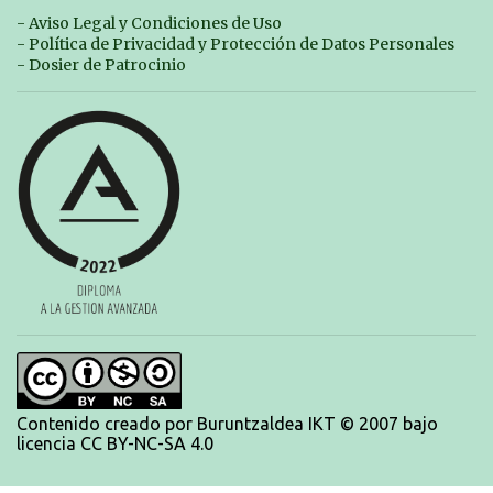
competición se celebrará en Zarautz a las 16:00 la jornada del sabado y a
- Aviso Legal y Condiciones de Uso
las 10:00 la del domingo. Los/las nadadores/as tendrán que estar en la
- Política de Privacidad y Protección de Datos Personales
piscina a las 14:30 el sabado y a las 8:30 el domingo (polideportivo
- Dosier de Patrocinio
Aritzbatalde). SERIES
Contenido creado por Buruntzaldea IKT © 2007 bajo
licencia CC BY-NC-SA 4.0