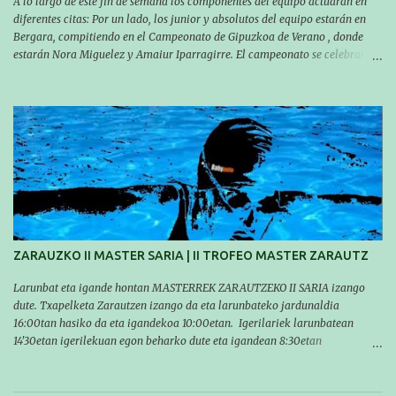
A lo largo de este fin de semana los componentes del equipo actuarán en
diferentes citas: Por un lado, los junior y absolutos del equipo estarán en
Bergara, compitiendo en el Campeonato de Gipuzkoa de Verano , donde
estarán Nora Miguelez y Amaiur Iparragirre. El campeonato se celebrará
en dos jornadas: el sábado tendrá sesiones de mañana y tarde y el domingo
sólo de mañana. Las sesiones de mañana comenzarán a las 10:00 y las del
sábado por la tarde a las 16:30. Por otro lado, otro grupo pequeño actuará
en el polideportivo Antzizar de Beasain en el XXIIIº memorial Leire
Contreras , en una mañana popular festiva organizada por el club Igartza.
Las pruebas empezarán a las 10:30, a las 11:30 habrá pruebas populares
australianas y después habrá un almuerzo para todos y todas las
participantes. Toda la información sobre convocatorias y competiciones la
encontraréis en nuestra web, en el siguiente enlace:
https://www.es.buruntzaldeaikt.eus/competici%C3%B3n/egutegia#h.9xisch
p06awl ¡Mucha suert...
ZARAUZKO II MASTER SARIA | II TROFEO MASTER ZARAUTZ
Larunbat eta igande hontan MASTERREK ZARAUTZEKO II SARIA izango
dute. Txapelketa Zarautzen izango da eta larunbateko jardunaldia
16:00tan hasiko da eta igandekoa 10:00etan. Igerilariek larunbatean
14'30etan igerilekuan egon beharko dute eta igandean 8:30etan
(Aritzbatalde kiroldegia). SERIEAK
#################################### Este sábado y
domingo los MASTERS tendrán el II TROFEO MASTER DE ZARAUTZ. La