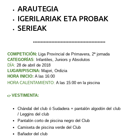
ARAUTEGIA
IGERILARIAK ETA PROBAK
SERIEAK
***********************************************
COMPETICIÓN
:
Liga Provincial de Primavera, 2ª jornada
CATEGORÍAS
:
Infantiles,
Juniors y Absolutos
DÍA:
28
de abril de 2018
LUGAR/PISCINA:
Majori
, Ordizia
HORA INICIO:
A las 16:00
HORA CALENTAMIENTO:
A las 15:00 en la piscina
VESTIMENTA:
👉
Chándal del club ó Sudadera + pantalón algodón del club
/ Leggins del club
Pantalón corto de piscina negro del Club
Camiseta de piscina verde del Club
Bañador del club