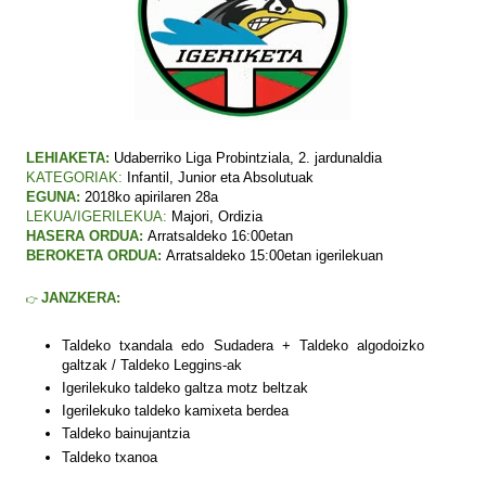
LEHIAKETA:
Udaberriko Liga Probintziala, 2. jardunaldia
KATEGORIAK:
Infantil, Junior eta Absolutuak
EGUNA:
2018ko apirilaren 28a
LEKUA/IGERILEKUA:
Majori
, Ordizia
HASERA ORDUA:
Arratsaldeko 16:00etan
BEROKETA ORDUA:
Arratsaldeko 15:00etan igerilekuan
JANZKERA:
👉
Taldeko txandala edo Sudadera + Taldeko algodoizko
galtzak / Taldeko Leggins-ak
Igerilekuko taldeko galtza motz beltzak
Igerilekuko taldeko kamixeta berdea
Taldeko bainujantzia
Taldeko txanoa