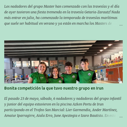
Los nadadores del grupo Master han comenzado con las travesías y el día
de ayer tuvieron una fiesta tremenda en la travesía Getaria-Zarautz! Nada
más entrar en julio, ha comenzado la temporada de travesías marítimas
que suele ser habitual en verano y ya están en marcha los Masters de
nuestro equipo! En esta ocasión han empezado a participar más tarde, pero
ya han estado en tres citas y están muy contentos, esperando la fecha de su
próxima cita. Para empezar, el 13 de julio, Manu Santos participó en la
XXXVIII. Travesía a nado de Ondarroa y recorrió una distancia de 1600
metros en 28 minutos y 30 segundos. Al día siguiente, Manu Santos y su
compañero Asier Gorostegi participaron en la V. San Antón Bira. En esta
travesía se realiza un recorrido desde la playa de Gaztetape hasta la playa
de Malkorbe, pero debido al estado del mar de aquel día, la organización
decidió hacerlo en el interior de la bahía de la playa de Malkorbe. Así,
Asier completó el recorrido en 29 minutos y 30 segundos, c...
Bonita competición la que tuvo nuestro grupo en Irun
El pasado 23 de mayo, sábado, 6 nadadores y nadadoras del grupo infantil
y junior del equipo estuvieron en la piscina Azken Portu de Irun
participando en el Trofeo San Marcial: Lier Garmendia, Ander Martínez,
Amaiur Iparragirre, Aiala Erro, June Apeztegia e Izaro Bautista. En esta
ocasión, nadie consiguió hacer marcas personales en las pruebas
realizadas, pero hay que decir que estuvieron muy cerca de sus mejores