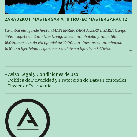
encontraréis en nuestra web, en el siguiente enlace:
https://www.es.buruntzaldeaikt.eus/competici%C3%B3n/egutegia#h.9xisch
p06awl ¡Mucha suert...
ZARAUZKO II MASTER SARIA | II TROFEO MASTER ZARAUTZ
Larunbat eta igande hontan MASTERREK ZARAUTZEKO II SARIA izango
dute. Txapelketa Zarautzen izango da eta larunbateko jardunaldia
16:00tan hasiko da eta igandekoa 10:00etan. Igerilariek larunbatean
14'30etan igerilekuan egon beharko dute eta igandean 8:30etan
(Aritzbatalde kiroldegia). SERIEAK
#################################### Este sábado y
domingo los MASTERS tendrán el II TROFEO MASTER DE ZARAUTZ. La
competición se celebrará en Zarautz a las 16:00 la jornada del sabado y a
- Aviso Legal y Condiciones de Uso
las 10:00 la del domingo. Los/las nadadores/as tendrán que estar en la
- Política de Privacidad y Protección de Datos Personales
piscina a las 14:30 el sabado y a las 8:30 el domingo (polideportivo
- Dosier de Patrocinio
Aritzbatalde). SERIES