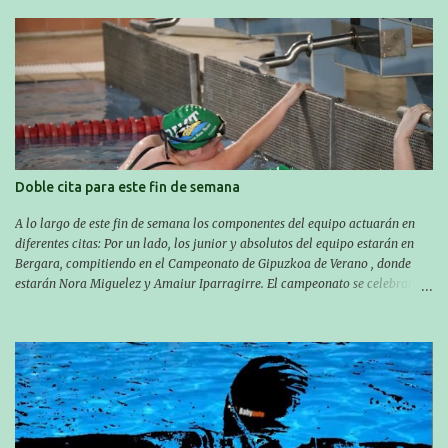
marcas. A pesar de no conseguir marca, pasaron una tarde muy buena y
sirvió para reforzar su experiencia. La mayoría ya ha terminado la
temporada, pero seguiremos trabajando con quienes están en la recta final,
trabajando para que cada uno consiga sus objetivos personales. BRNPWR!
Doble cita para este fin de semana
A lo largo de este fin de semana los componentes del equipo actuarán en
diferentes citas: Por un lado, los junior y absolutos del equipo estarán en
Bergara, compitiendo en el Campeonato de Gipuzkoa de Verano , donde
estarán Nora Miguelez y Amaiur Iparragirre. El campeonato se celebrará
en dos jornadas: el sábado tendrá sesiones de mañana y tarde y el domingo
sólo de mañana. Las sesiones de mañana comenzarán a las 10:00 y las del
sábado por la tarde a las 16:30. Por otro lado, otro grupo pequeño actuará
en el polideportivo Antzizar de Beasain en el XXIIIº memorial Leire
Contreras , en una mañana popular festiva organizada por el club Igartza.
Las pruebas empezarán a las 10:30, a las 11:30 habrá pruebas populares
australianas y después habrá un almuerzo para todos y todas las
participantes. Toda la información sobre convocatorias y competiciones la