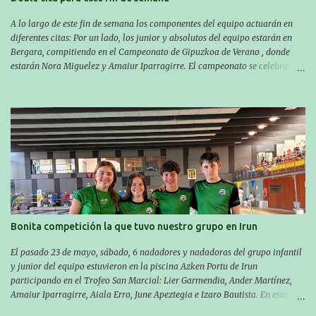
A lo largo de este fin de semana los componentes del equipo actuarán en
diferentes citas: Por un lado, los junior y absolutos del equipo estarán en
Bergara, compitiendo en el Campeonato de Gipuzkoa de Verano , donde
estarán Nora Miguelez y Amaiur Iparragirre. El campeonato se celebrará
en dos jornadas: el sábado tendrá sesiones de mañana y tarde y el domingo
sólo de mañana. Las sesiones de mañana comenzarán a las 10:00 y las del
sábado por la tarde a las 16:30. Por otro lado, otro grupo pequeño actuará
en el polideportivo Antzizar de Beasain en el XXIIIº memorial Leire
Contreras , en una mañana popular festiva organizada por el club Igartza.
Las pruebas empezarán a las 10:30, a las 11:30 habrá pruebas populares
australianas y después habrá un almuerzo para todos y todas las
participantes. Toda la información sobre convocatorias y competiciones la
encontraréis en nuestra web, en el siguiente enlace:
https://www.es.buruntzaldeaikt.eus/competici%C3%B3n/egutegia#h.9xisch
p06awl ¡Mucha suert...
Bonita competición la que tuvo nuestro grupo en Irun
El pasado 23 de mayo, sábado, 6 nadadores y nadadoras del grupo infantil
y junior del equipo estuvieron en la piscina Azken Portu de Irun
participando en el Trofeo San Marcial: Lier Garmendia, Ander Martínez,
Amaiur Iparragirre, Aiala Erro, June Apeztegia e Izaro Bautista. En esta
ocasión, nadie consiguió hacer marcas personales en las pruebas