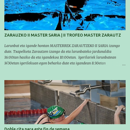
compañero Asier Gorostegi participaron en la V. San Antón Bira. En esta
travesía se realiza un recorrido desde la playa de Gaztetape hasta la playa
de Malkorbe, pero debido al estado del mar de aquel día, la organización
decidió hacerlo en el interior de la bahía de la playa de Malkorbe. Así,
Asier completó el recorrido en 29 minutos y 30 segundos, c...
ZARAUZKO II MASTER SARIA | II TROFEO MASTER ZARAUTZ
Larunbat eta igande hontan MASTERREK ZARAUTZEKO II SARIA izango
dute. Txapelketa Zarautzen izango da eta larunbateko jardunaldia
16:00tan hasiko da eta igandekoa 10:00etan. Igerilariek larunbatean
14'30etan igerilekuan egon beharko dute eta igandean 8:30etan
(Aritzbatalde kiroldegia). SERIEAK
#################################### Este sábado y
domingo los MASTERS tendrán el II TROFEO MASTER DE ZARAUTZ. La
competición se celebrará en Zarautz a las 16:00 la jornada del sabado y a
las 10:00 la del domingo. Los/las nadadores/as tendrán que estar en la
piscina a las 14:30 el sabado y a las 8:30 el domingo (polideportivo
Aritzbatalde). SERIES
Doble cita para este fin de semana