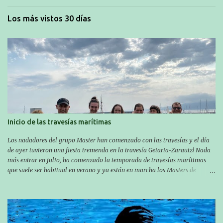
Los más vistos 30 días
Inicio de las travesías marítimas
Los nadadores del grupo Master han comenzado con las travesías y el día
de ayer tuvieron una fiesta tremenda en la travesía Getaria-Zarautz! Nada
más entrar en julio, ha comenzado la temporada de travesías marítimas
que suele ser habitual en verano y ya están en marcha los Masters de
nuestro equipo! En esta ocasión han empezado a participar más tarde, pero
ya han estado en tres citas y están muy contentos, esperando la fecha de su
próxima cita. Para empezar, el 13 de julio, Manu Santos participó en la
XXXVIII. Travesía a nado de Ondarroa y recorrió una distancia de 1600
metros en 28 minutos y 30 segundos. Al día siguiente, Manu Santos y su