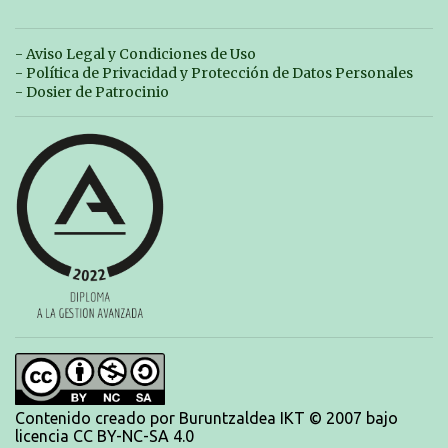
realizadas, pero hay que decir que estuvieron muy cerca de sus mejores
marcas. A pesar de no conseguir marca, pasaron una tarde muy buena y
sirvió para reforzar su experiencia. La mayoría ya ha terminado la
- Aviso Legal y Condiciones de Uso
temporada, pero seguiremos trabajando con quienes están en la recta final,
- Política de Privacidad y Protección de Datos Personales
trabajando para que cada uno consiga sus objetivos personales. BRNPWR!
- Dosier de Patrocinio
Contenido creado por Buruntzaldea IKT © 2007 bajo
licencia CC BY-NC-SA 4.0