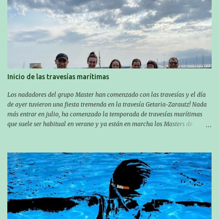
Inicio de las travesías marítimas
Los nadadores del grupo Master han comenzado con las travesías y el día
de ayer tuvieron una fiesta tremenda en la travesía Getaria-Zarautz! Nada
más entrar en julio, ha comenzado la temporada de travesías marítimas
que suele ser habitual en verano y ya están en marcha los Masters de
nuestro equipo! En esta ocasión han empezado a participar más tarde, pero
ya han estado en tres citas y están muy contentos, esperando la fecha de su
próxima cita. Para empezar, el 13 de julio, Manu Santos participó en la
XXXVIII. Travesía a nado de Ondarroa y recorrió una distancia de 1600
metros en 28 minutos y 30 segundos. Al día siguiente, Manu Santos y su
compañero Asier Gorostegi participaron en la V. San Antón Bira. En esta
travesía se realiza un recorrido desde la playa de Gaztetape hasta la playa
de Malkorbe, pero debido al estado del mar de aquel día, la organización
decidió hacerlo en el interior de la bahía de la playa de Malkorbe. Así,