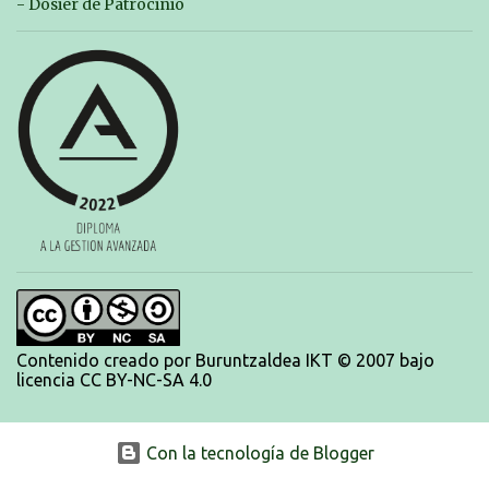
trabajando para que cada uno consiga sus objetivos personales. BRNPWR!
- Dosier de Patrocinio
Contenido creado por Buruntzaldea IKT © 2007 bajo
licencia CC BY-NC-SA 4.0
Con la tecnología de Blogger