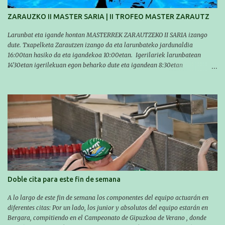
Asier completó el recorrido en 29 minutos y 30 segundos, c...
ZARAUZKO II MASTER SARIA | II TROFEO MASTER ZARAUTZ
Larunbat eta igande hontan MASTERREK ZARAUTZEKO II SARIA izango
dute. Txapelketa Zarautzen izango da eta larunbateko jardunaldia
16:00tan hasiko da eta igandekoa 10:00etan. Igerilariek larunbatean
14'30etan igerilekuan egon beharko dute eta igandean 8:30etan
(Aritzbatalde kiroldegia). SERIEAK
#################################### Este sábado y
domingo los MASTERS tendrán el II TROFEO MASTER DE ZARAUTZ. La
competición se celebrará en Zarautz a las 16:00 la jornada del sabado y a
las 10:00 la del domingo. Los/las nadadores/as tendrán que estar en la
piscina a las 14:30 el sabado y a las 8:30 el domingo (polideportivo
Aritzbatalde). SERIES
Doble cita para este fin de semana
A lo largo de este fin de semana los componentes del equipo actuarán en
diferentes citas: Por un lado, los junior y absolutos del equipo estarán en
Bergara, compitiendo en el Campeonato de Gipuzkoa de Verano , donde