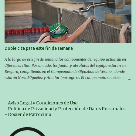
competición se celebrará en Zarautz a las 16:00 la jornada del sabado y a
las 10:00 la del domingo. Los/las nadadores/as tendrán que estar en la
piscina a las 14:30 el sabado y a las 8:30 el domingo (polideportivo
Aritzbatalde). SERIES
Doble cita para este fin de semana
A lo largo de este fin de semana los componentes del equipo actuarán en
diferentes citas: Por un lado, los junior y absolutos del equipo estarán en
Bergara, compitiendo en el Campeonato de Gipuzkoa de Verano , donde
estarán Nora Miguelez y Amaiur Iparragirre. El campeonato se celebrará
en dos jornadas: el sábado tendrá sesiones de mañana y tarde y el domingo
sólo de mañana. Las sesiones de mañana comenzarán a las 10:00 y las del
sábado por la tarde a las 16:30. Por otro lado, otro grupo pequeño actuará
en el polideportivo Antzizar de Beasain en el XXIIIº memorial Leire
- Aviso Legal y Condiciones de Uso
Contreras , en una mañana popular festiva organizada por el club Igartza.
- Política de Privacidad y Protección de Datos Personales
Las pruebas empezarán a las 10:30, a las 11:30 habrá pruebas populares
- Dosier de Patrocinio
australianas y después habrá un almuerzo para todos y todas las
participantes. Toda la información sobre convocatorias y competiciones la
encontraréis en nuestra web, en el siguiente enlace: