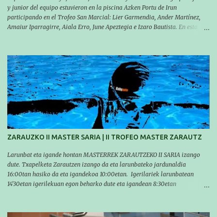
y junior del equipo estuvieron en la piscina Azken Portu de Irun
participando en el Trofeo San Marcial: Lier Garmendia, Ander Martínez,
Amaiur Iparragirre, Aiala Erro, June Apeztegia e Izaro Bautista. En esta
ocasión, nadie consiguió hacer marcas personales en las pruebas
realizadas, pero hay que decir que estuvieron muy cerca de sus mejores
marcas. A pesar de no conseguir marca, pasaron una tarde muy buena y
sirvió para reforzar su experiencia. La mayoría ya ha terminado la
temporada, pero seguiremos trabajando con quienes están en la recta final,
trabajando para que cada uno consiga sus objetivos personales. BRNPWR!
ZARAUZKO II MASTER SARIA | II TROFEO MASTER ZARAUTZ
Larunbat eta igande hontan MASTERREK ZARAUTZEKO II SARIA izango
dute. Txapelketa Zarautzen izango da eta larunbateko jardunaldia
16:00tan hasiko da eta igandekoa 10:00etan. Igerilariek larunbatean
14'30etan igerilekuan egon beharko dute eta igandean 8:30etan
(Aritzbatalde kiroldegia). SERIEAK
#################################### Este sábado y
domingo los MASTERS tendrán el II TROFEO MASTER DE ZARAUTZ. La