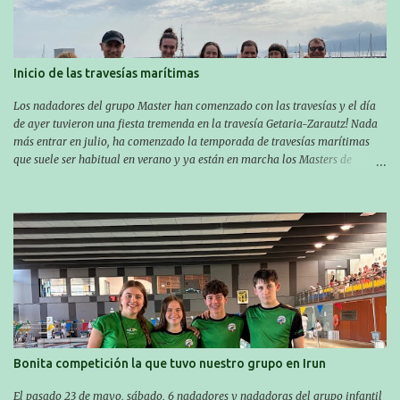
Inicio de las travesías marítimas
Los nadadores del grupo Master han comenzado con las travesías y el día
de ayer tuvieron una fiesta tremenda en la travesía Getaria-Zarautz! Nada
más entrar en julio, ha comenzado la temporada de travesías marítimas
que suele ser habitual en verano y ya están en marcha los Masters de
nuestro equipo! En esta ocasión han empezado a participar más tarde, pero
ya han estado en tres citas y están muy contentos, esperando la fecha de su
próxima cita. Para empezar, el 13 de julio, Manu Santos participó en la
XXXVIII. Travesía a nado de Ondarroa y recorrió una distancia de 1600
metros en 28 minutos y 30 segundos. Al día siguiente, Manu Santos y su
compañero Asier Gorostegi participaron en la V. San Antón Bira. En esta
travesía se realiza un recorrido desde la playa de Gaztetape hasta la playa
de Malkorbe, pero debido al estado del mar de aquel día, la organización
decidió hacerlo en el interior de la bahía de la playa de Malkorbe. Así,
Asier completó el recorrido en 29 minutos y 30 segundos, c...
Bonita competición la que tuvo nuestro grupo en Irun
El pasado 23 de mayo, sábado, 6 nadadores y nadadoras del grupo infantil