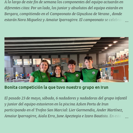
A lo largo de este fin de semana los componentes del equipo actuarán en
diferentes citas: Por un lado, los junior y absolutos del equipo estarán en
Bergara, compitiendo en el Campeonato de Gipuzkoa de Verano , donde
estarán Nora Miguelez y Amaiur Iparragirre. El campeonato se celebrará
en dos jornadas: el sábado tendrá sesiones de mañana y tarde y el domingo
sólo de mañana. Las sesiones de mañana comenzarán a las 10:00 y las del
sábado por la tarde a las 16:30. Por otro lado, otro grupo pequeño actuará
en el polideportivo Antzizar de Beasain en el XXIIIº memorial Leire
Contreras , en una mañana popular festiva organizada por el club Igartza.
Las pruebas empezarán a las 10:30, a las 11:30 habrá pruebas populares
australianas y después habrá un almuerzo para todos y todas las
participantes. Toda la información sobre convocatorias y competiciones la
encontraréis en nuestra web, en el siguiente enlace:
https://www.es.buruntzaldeaikt.eus/competici%C3%B3n/egutegia#h.9xisch
p06awl ¡Mucha suert...
Bonita competición la que tuvo nuestro grupo en Irun
El pasado 23 de mayo, sábado, 6 nadadores y nadadoras del grupo infantil
y junior del equipo estuvieron en la piscina Azken Portu de Irun
participando en el Trofeo San Marcial: Lier Garmendia, Ander Martínez,
Amaiur Iparragirre, Aiala Erro, June Apeztegia e Izaro Bautista. En esta
ocasión, nadie consiguió hacer marcas personales en las pruebas
realizadas, pero hay que decir que estuvieron muy cerca de sus mejores