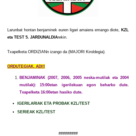
Larunbat hontan benjaminek euren ligari amaiera emango diote,
KZL
eta TEST 5. JARDUNALDIA
rekin.
Txapelketa ORDIZIANn izango da (MAJORI Kiroldegia).
ORDUTEGIAK. ADI!!
BENJAMINAK (2007, 2006, 2005 neska-mutilak eta 2004
mutilak): 15:00etan igerilekuan egon beharko dute.
Txapelketa 16:00etan hasiko dute.
IGERILARIAK ETA PROBAK KZL/TEST
SERIEAK KZL/TEST
#########