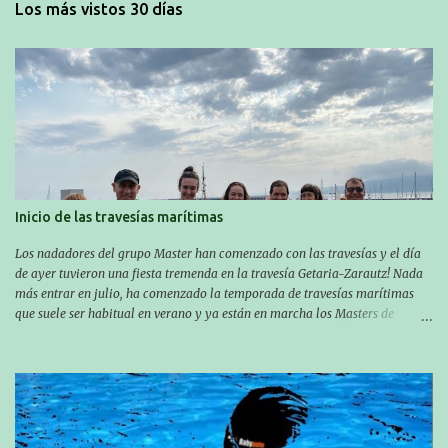
Los más vistos 30 días
Inicio de las travesías marítimas
Los nadadores del grupo Master han comenzado con las travesías y el día
de ayer tuvieron una fiesta tremenda en la travesía Getaria-Zarautz! Nada
más entrar en julio, ha comenzado la temporada de travesías marítimas
que suele ser habitual en verano y ya están en marcha los Masters de
nuestro equipo! En esta ocasión han empezado a participar más tarde, pero
ya han estado en tres citas y están muy contentos, esperando la fecha de su
próxima cita. Para empezar, el 13 de julio, Manu Santos participó en la
XXXVIII. Travesía a nado de Ondarroa y recorrió una distancia de 1600
metros en 28 minutos y 30 segundos. Al día siguiente, Manu Santos y su
compañero Asier Gorostegi participaron en la V. San Antón Bira. En esta