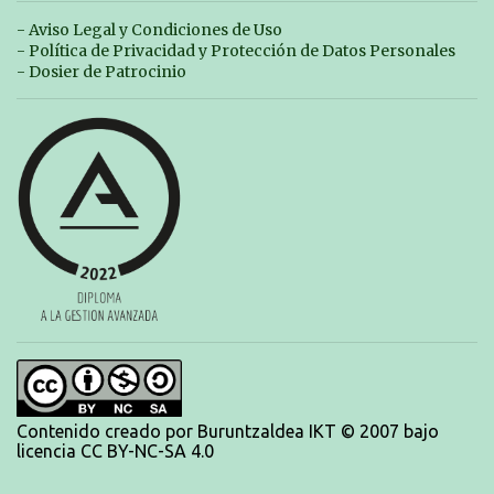
marcas. A pesar de no conseguir marca, pasaron una tarde muy buena y
sirvió para reforzar su experiencia. La mayoría ya ha terminado la
- Aviso Legal y Condiciones de Uso
temporada, pero seguiremos trabajando con quienes están en la recta final,
- Política de Privacidad y Protección de Datos Personales
trabajando para que cada uno consiga sus objetivos personales. BRNPWR!
- Dosier de Patrocinio
Contenido creado por Buruntzaldea IKT © 2007 bajo
licencia CC BY-NC-SA 4.0