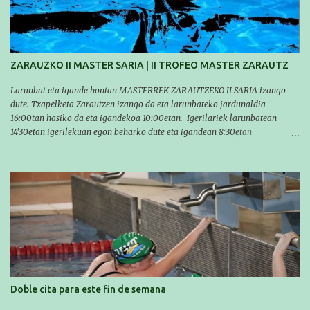
travesía se realiza un recorrido desde la playa de Gaztetape hasta la playa
de Malkorbe, pero debido al estado del mar de aquel día, la organización
decidió hacerlo en el interior de la bahía de la playa de Malkorbe. Así,
Asier completó el recorrido en 29 minutos y 30 segundos, c...
ZARAUZKO II MASTER SARIA | II TROFEO MASTER ZARAUTZ
Larunbat eta igande hontan MASTERREK ZARAUTZEKO II SARIA izango
dute. Txapelketa Zarautzen izango da eta larunbateko jardunaldia
16:00tan hasiko da eta igandekoa 10:00etan. Igerilariek larunbatean
14'30etan igerilekuan egon beharko dute eta igandean 8:30etan
(Aritzbatalde kiroldegia). SERIEAK
#################################### Este sábado y
domingo los MASTERS tendrán el II TROFEO MASTER DE ZARAUTZ. La
competición se celebrará en Zarautz a las 16:00 la jornada del sabado y a
las 10:00 la del domingo. Los/las nadadores/as tendrán que estar en la
piscina a las 14:30 el sabado y a las 8:30 el domingo (polideportivo
Aritzbatalde). SERIES
Doble cita para este fin de semana