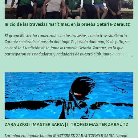
de Malkorbe, pero debido al estado del mar de aquel día, la organización
decidió hacerlo en el interior de la bahía de la playa de Malkorbe. Así,
Asier completó el recorrido en 29 minutos y 30 segundos, c...
Inicio de las travesías marítimas, en la prueba Getaria-Zarautz
El grupo Master ha comenzado con las travesías, con la travesía Getaria-
Zarautz celebrada el pasado domingo! El pasado domingo, 19 de julio, se
celebró la 54 edición de la famosa travesía Getaria-Zarautz, en la que
participaron seis nadadoras y nadadores de nuestro club, junto a otros 4
ex-compañeros y conmpañeras del club, pasando una jornada única en el
ambiente grupal: Igor Amantegi, Manu Santos, Iñigo Ibarburu, Borja
Apeztegia, Itsaso Tolosa, Jon Ander Korta, June López, Miren Sarobe, Garazi
Etxeberria eta Mario Amantegi. Este año Borja, Jon Ander y Garazi se han
estrenado en esta prueba y han aprovechado la compañía del resto para
esta nueva experiencia. El más rápido del club fue Iñigo Ibarburu con un
tiempo de 43:52, que se ha animado a nadar tras muchos años sin
participar. Los tiempos del resto fueron los siguientes: Igor Amantegi 46:43
Jon Ander Korta 51:23 Borja Apeztegia e Itsaso Tolosa 55:51 Manu Santos
57:53 En la prueba del día anterior hubo bastantes casos de picaduras ...
ZARAUZKO II MASTER SARIA | II TROFEO MASTER ZARAUTZ
Larunbat eta igande hontan MASTERREK ZARAUTZEKO II SARIA izango