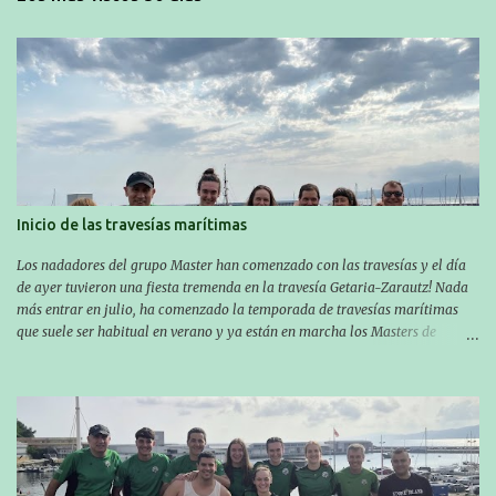
Inicio de las travesías marítimas
Los nadadores del grupo Master han comenzado con las travesías y el día
de ayer tuvieron una fiesta tremenda en la travesía Getaria-Zarautz! Nada
más entrar en julio, ha comenzado la temporada de travesías marítimas
que suele ser habitual en verano y ya están en marcha los Masters de
nuestro equipo! En esta ocasión han empezado a participar más tarde, pero
ya han estado en tres citas y están muy contentos, esperando la fecha de su
próxima cita. Para empezar, el 13 de julio, Manu Santos participó en la
XXXVIII. Travesía a nado de Ondarroa y recorrió una distancia de 1600
metros en 28 minutos y 30 segundos. Al día siguiente, Manu Santos y su
compañero Asier Gorostegi participaron en la V. San Antón Bira. En esta
travesía se realiza un recorrido desde la playa de Gaztetape hasta la playa