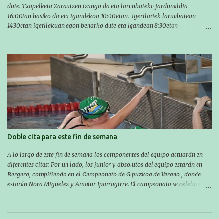
dute. Txapelketa Zarautzen izango da eta larunbateko jardunaldia
16:00tan hasiko da eta igandekoa 10:00etan. Igerilariek larunbatean
14'30etan igerilekuan egon beharko dute eta igandean 8:30etan
(Aritzbatalde kiroldegia). SERIEAK
#################################### Este sábado y
domingo los MASTERS tendrán el II TROFEO MASTER DE ZARAUTZ. La
competición se celebrará en Zarautz a las 16:00 la jornada del sabado y a
las 10:00 la del domingo. Los/las nadadores/as tendrán que estar en la
piscina a las 14:30 el sabado y a las 8:30 el domingo (polideportivo
Aritzbatalde). SERIES
Doble cita para este fin de semana
A lo largo de este fin de semana los componentes del equipo actuarán en
diferentes citas: Por un lado, los junior y absolutos del equipo estarán en
Bergara, compitiendo en el Campeonato de Gipuzkoa de Verano , donde
estarán Nora Miguelez y Amaiur Iparragirre. El campeonato se celebrará
en dos jornadas: el sábado tendrá sesiones de mañana y tarde y el domingo
sólo de mañana. Las sesiones de mañana comenzarán a las 10:00 y las del
sábado por la tarde a las 16:30. Por otro lado, otro grupo pequeño actuará