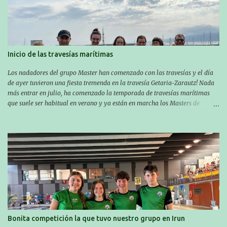
Inicio de las travesías marítimas
Los nadadores del grupo Master han comenzado con las travesías y el día
de ayer tuvieron una fiesta tremenda en la travesía Getaria-Zarautz! Nada
más entrar en julio, ha comenzado la temporada de travesías marítimas
que suele ser habitual en verano y ya están en marcha los Masters de
nuestro equipo! En esta ocasión han empezado a participar más tarde, pero
ya han estado en tres citas y están muy contentos, esperando la fecha de su
próxima cita. Para empezar, el 13 de julio, Manu Santos participó en la
XXXVIII. Travesía a nado de Ondarroa y recorrió una distancia de 1600
metros en 28 minutos y 30 segundos. Al día siguiente, Manu Santos y su
compañero Asier Gorostegi participaron en la V. San Antón Bira. En esta
travesía se realiza un recorrido desde la playa de Gaztetape hasta la playa
de Malkorbe, pero debido al estado del mar de aquel día, la organización
decidió hacerlo en el interior de la bahía de la playa de Malkorbe. Así,
Asier completó el recorrido en 29 minutos y 30 segundos, c...
Bonita competición la que tuvo nuestro grupo en Irun