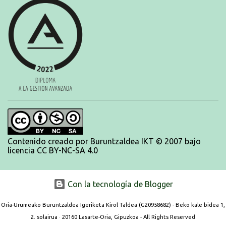
encontraréis en nuestra web, en el siguiente enlace:
https://www.es.buruntzaldeaikt.eus/competici%C3%B3n/egutegia#h.9xisch
p06awl ¡Mucha suert...
Contenido creado por Buruntzaldea IKT © 2007 bajo
licencia CC BY-NC-SA 4.0
Con la tecnología de Blogger
Oria-Urumeako Buruntzaldea Igeriketa Kirol Taldea (G20958682) - Beko kale bidea 1,
2. solairua · 20160 Lasarte-Oria, Gipuzkoa - All Rights Reserved