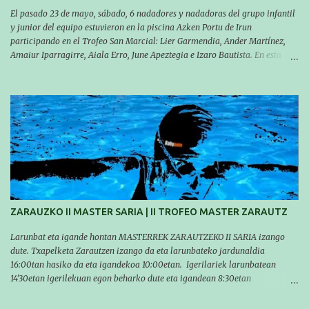
El pasado 23 de mayo, sábado, 6 nadadores y nadadoras del grupo infantil
y junior del equipo estuvieron en la piscina Azken Portu de Irun
participando en el Trofeo San Marcial: Lier Garmendia, Ander Martínez,
Amaiur Iparragirre, Aiala Erro, June Apeztegia e Izaro Bautista. En esta
ocasión, nadie consiguió hacer marcas personales en las pruebas
realizadas, pero hay que decir que estuvieron muy cerca de sus mejores
marcas. A pesar de no conseguir marca, pasaron una tarde muy buena y
sirvió para reforzar su experiencia. La mayoría ya ha terminado la
temporada, pero seguiremos trabajando con quienes están en la recta final,
trabajando para que cada uno consiga sus objetivos personales. BRNPWR!
ZARAUZKO II MASTER SARIA | II TROFEO MASTER ZARAUTZ
Larunbat eta igande hontan MASTERREK ZARAUTZEKO II SARIA izango
dute. Txapelketa Zarautzen izango da eta larunbateko jardunaldia
16:00tan hasiko da eta igandekoa 10:00etan. Igerilariek larunbatean
14'30etan igerilekuan egon beharko dute eta igandean 8:30etan
(Aritzbatalde kiroldegia). SERIEAK
#################################### Este sábado y