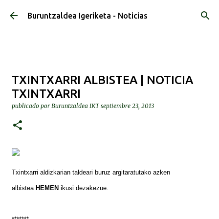
Ir al contenido principal
Buruntzaldea Igeriketa - Noticias
TXINTXARRI ALBISTEA | NOTICIA
TXINTXARRI
publicado por
Buruntzaldea IKT
septiembre 23, 2013
Txintxarri aldizkarian taldeari buruz argitaratutako azken
albistea
HEMEN
ikusi dezakezue.