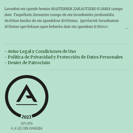
Larunbat eta igande hontan MASTERREK ZARAUTZEKO II SARIA izango
dute. Txapelketa Zarautzen izango da eta larunbateko jardunaldia
16:00tan hasiko da eta igandekoa 10:00etan. Igerilariek larunbatean
14'30etan igerilekuan egon beharko dute eta igandean 8:30etan
(Aritzbatalde kiroldegia). SERIEAK
#################################### Este sábado y
domingo los MASTERS tendrán el II TROFEO MASTER DE ZARAUTZ. La
competición se celebrará en Zarautz a las 16:00 la jornada del sabado y a
- Aviso Legal y Condiciones de Uso
las 10:00 la del domingo. Los/las nadadores/as tendrán que estar en la
- Política de Privacidad y Protección de Datos Personales
piscina a las 14:30 el sabado y a las 8:30 el domingo (polideportivo
- Dosier de Patrocinio
Aritzbatalde). SERIES