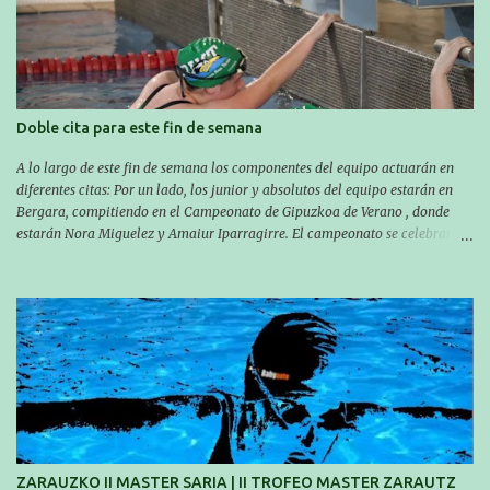
trabajando para que cada uno consiga sus objetivos personales. BRNPWR!
Doble cita para este fin de semana
A lo largo de este fin de semana los componentes del equipo actuarán en
diferentes citas: Por un lado, los junior y absolutos del equipo estarán en
Bergara, compitiendo en el Campeonato de Gipuzkoa de Verano , donde
estarán Nora Miguelez y Amaiur Iparragirre. El campeonato se celebrará
en dos jornadas: el sábado tendrá sesiones de mañana y tarde y el domingo
sólo de mañana. Las sesiones de mañana comenzarán a las 10:00 y las del
sábado por la tarde a las 16:30. Por otro lado, otro grupo pequeño actuará
en el polideportivo Antzizar de Beasain en el XXIIIº memorial Leire
Contreras , en una mañana popular festiva organizada por el club Igartza.
Las pruebas empezarán a las 10:30, a las 11:30 habrá pruebas populares
australianas y después habrá un almuerzo para todos y todas las
participantes. Toda la información sobre convocatorias y competiciones la
encontraréis en nuestra web, en el siguiente enlace:
https://www.es.buruntzaldeaikt.eus/competici%C3%B3n/egutegia#h.9xisch
p06awl ¡Mucha suert...
ZARAUZKO II MASTER SARIA | II TROFEO MASTER ZARAUTZ