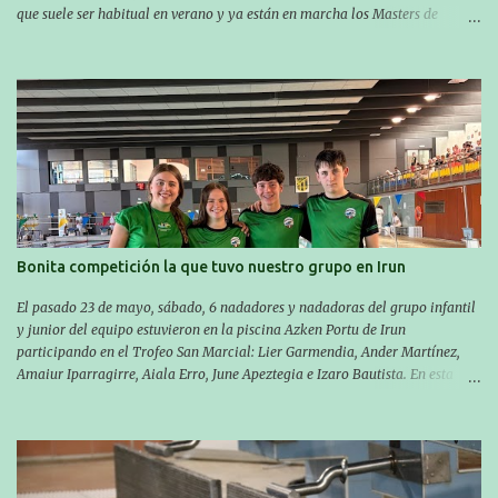
que suele ser habitual en verano y ya están en marcha los Masters de
nuestro equipo! En esta ocasión han empezado a participar más tarde, pero
ya han estado en tres citas y están muy contentos, esperando la fecha de su
próxima cita. Para empezar, el 13 de julio, Manu Santos participó en la
XXXVIII. Travesía a nado de Ondarroa y recorrió una distancia de 1600
metros en 28 minutos y 30 segundos. Al día siguiente, Manu Santos y su
compañero Asier Gorostegi participaron en la V. San Antón Bira. En esta
travesía se realiza un recorrido desde la playa de Gaztetape hasta la playa
de Malkorbe, pero debido al estado del mar de aquel día, la organización
decidió hacerlo en el interior de la bahía de la playa de Malkorbe. Así,
Asier completó el recorrido en 29 minutos y 30 segundos, c...
Bonita competición la que tuvo nuestro grupo en Irun
El pasado 23 de mayo, sábado, 6 nadadores y nadadoras del grupo infantil
y junior del equipo estuvieron en la piscina Azken Portu de Irun
participando en el Trofeo San Marcial: Lier Garmendia, Ander Martínez,
Amaiur Iparragirre, Aiala Erro, June Apeztegia e Izaro Bautista. En esta
ocasión, nadie consiguió hacer marcas personales en las pruebas
realizadas, pero hay que decir que estuvieron muy cerca de sus mejores
marcas. A pesar de no conseguir marca, pasaron una tarde muy buena y
sirvió para reforzar su experiencia. La mayoría ya ha terminado la
temporada, pero seguiremos trabajando con quienes están en la recta final,