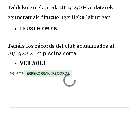
Taldeko errekorrak 2012/12/03-ko datarekin
eguneratuak dituzue. Igerileku laburrean.
IKUSI HEMEN
Tenéis
los
récords
del club actualizados al
03/12/2012. En piscina corta.
VER
AQUÍ
Etiquetas
ERREKORRAK | RECORDS
C
o
m