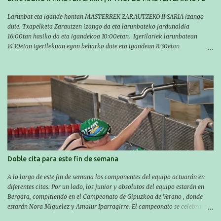
Larunbat eta igande hontan MASTERREK ZARAUTZEKO II SARIA izango
dute. Txapelketa Zarautzen izango da eta larunbateko jardunaldia
16:00tan hasiko da eta igandekoa 10:00etan. Igerilariek larunbatean
14'30etan igerilekuan egon beharko dute eta igandean 8:30etan
(Aritzbatalde kiroldegia). SERIEAK
#################################### Este sábado y
domingo los MASTERS tendrán el II TROFEO MASTER DE ZARAUTZ. La
competición se celebrará en Zarautz a las 16:00 la jornada del sabado y a
las 10:00 la del domingo. Los/las nadadores/as tendrán que estar en la
piscina a las 14:30 el sabado y a las 8:30 el domingo (polideportivo
Aritzbatalde). SERIES
Doble cita para este fin de semana
A lo largo de este fin de semana los componentes del equipo actuarán en
diferentes citas: Por un lado, los junior y absolutos del equipo estarán en
Bergara, compitiendo en el Campeonato de Gipuzkoa de Verano , donde
estarán Nora Miguelez y Amaiur Iparragirre. El campeonato se celebrará
en dos jornadas: el sábado tendrá sesiones de mañana y tarde y el domingo