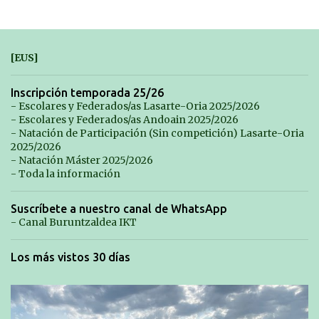
e
n
t
[EUS]
a
r
Inscripción temporada 25/26
- Escolares y Federados/as Lasarte-Oria 2025/2026
i
- Escolares y Federados/as Andoain 2025/2026
o
- Natación de Participación (Sin competición) Lasarte-Oria
2025/2026
s
- Natación Máster 2025/2026
- Toda la información
Suscríbete a nuestro canal de WhatsApp
- Canal Buruntzaldea IKT
Los más vistos 30 días