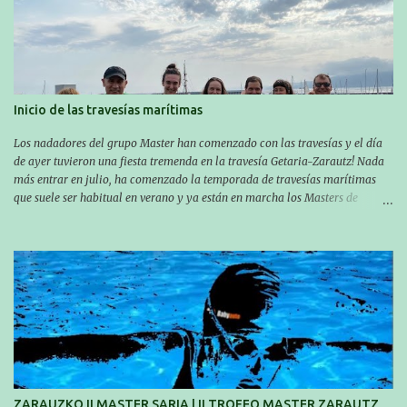
Inicio de las travesías marítimas
Los nadadores del grupo Master han comenzado con las travesías y el día
de ayer tuvieron una fiesta tremenda en la travesía Getaria-Zarautz! Nada
más entrar en julio, ha comenzado la temporada de travesías marítimas
que suele ser habitual en verano y ya están en marcha los Masters de
nuestro equipo! En esta ocasión han empezado a participar más tarde, pero
ya han estado en tres citas y están muy contentos, esperando la fecha de su
próxima cita. Para empezar, el 13 de julio, Manu Santos participó en la
XXXVIII. Travesía a nado de Ondarroa y recorrió una distancia de 1600
metros en 28 minutos y 30 segundos. Al día siguiente, Manu Santos y su
compañero Asier Gorostegi participaron en la V. San Antón Bira. En esta
travesía se realiza un recorrido desde la playa de Gaztetape hasta la playa
de Malkorbe, pero debido al estado del mar de aquel día, la organización
decidió hacerlo en el interior de la bahía de la playa de Malkorbe. Así,
Asier completó el recorrido en 29 minutos y 30 segundos, c...
ZARAUZKO II MASTER SARIA | II TROFEO MASTER ZARAUTZ