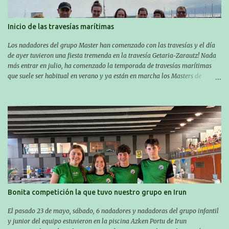
Inicio de las travesías marítimas
Los nadadores del grupo Master han comenzado con las travesías y el día
de ayer tuvieron una fiesta tremenda en la travesía Getaria-Zarautz! Nada
más entrar en julio, ha comenzado la temporada de travesías marítimas
que suele ser habitual en verano y ya están en marcha los Masters de
nuestro equipo! En esta ocasión han empezado a participar más tarde, pero
ya han estado en tres citas y están muy contentos, esperando la fecha de su
próxima cita. Para empezar, el 13 de julio, Manu Santos participó en la
XXXVIII. Travesía a nado de Ondarroa y recorrió una distancia de 1600
metros en 28 minutos y 30 segundos. Al día siguiente, Manu Santos y su
compañero Asier Gorostegi participaron en la V. San Antón Bira. En esta
travesía se realiza un recorrido desde la playa de Gaztetape hasta la playa
de Malkorbe, pero debido al estado del mar de aquel día, la organización
decidió hacerlo en el interior de la bahía de la playa de Malkorbe. Así,
Asier completó el recorrido en 29 minutos y 30 segundos, c...
Bonita competición la que tuvo nuestro grupo en Irun
El pasado 23 de mayo, sábado, 6 nadadores y nadadoras del grupo infantil
y junior del equipo estuvieron en la piscina Azken Portu de Irun