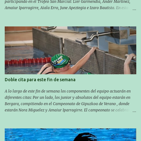
participando en el Trofeo San Marcial: Lier Garmendia, Ander Martínez,
Amaiur Iparragirre, Aiala Erro, June Apeztegia e Izaro Bautista. En esta
ocasión, nadie consiguió hacer marcas personales en las pruebas
realizadas, pero hay que decir que estuvieron muy cerca de sus mejores
marcas. A pesar de no conseguir marca, pasaron una tarde muy buena y
sirvió para reforzar su experiencia. La mayoría ya ha terminado la
temporada, pero seguiremos trabajando con quienes están en la recta final,
trabajando para que cada uno consiga sus objetivos personales. BRNPWR!
Doble cita para este fin de semana
A lo largo de este fin de semana los componentes del equipo actuarán en
diferentes citas: Por un lado, los junior y absolutos del equipo estarán en
Bergara, compitiendo en el Campeonato de Gipuzkoa de Verano , donde
estarán Nora Miguelez y Amaiur Iparragirre. El campeonato se celebrará
en dos jornadas: el sábado tendrá sesiones de mañana y tarde y el domingo
sólo de mañana. Las sesiones de mañana comenzarán a las 10:00 y las del
sábado por la tarde a las 16:30. Por otro lado, otro grupo pequeño actuará
en el polideportivo Antzizar de Beasain en el XXIIIº memorial Leire