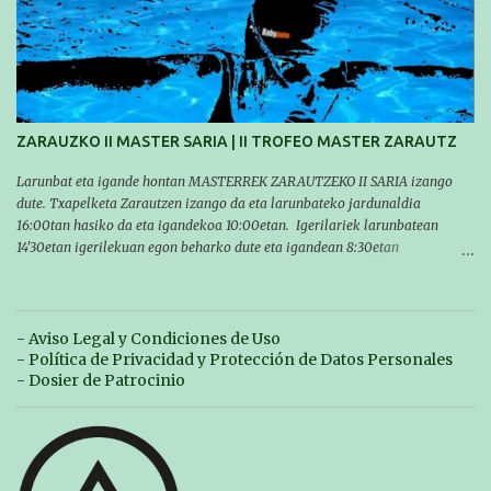
Contreras , en una mañana popular festiva organizada por el club Igartza.
Las pruebas empezarán a las 10:30, a las 11:30 habrá pruebas populares
australianas y después habrá un almuerzo para todos y todas las
participantes. Toda la información sobre convocatorias y competiciones la
encontraréis en nuestra web, en el siguiente enlace:
https://www.es.buruntzaldeaikt.eus/competici%C3%B3n/egutegia#h.9xisch
p06awl ¡Mucha suert...
ZARAUZKO II MASTER SARIA | II TROFEO MASTER ZARAUTZ
Larunbat eta igande hontan MASTERREK ZARAUTZEKO II SARIA izango
dute. Txapelketa Zarautzen izango da eta larunbateko jardunaldia
16:00tan hasiko da eta igandekoa 10:00etan. Igerilariek larunbatean
14'30etan igerilekuan egon beharko dute eta igandean 8:30etan
(Aritzbatalde kiroldegia). SERIEAK
#################################### Este sábado y
domingo los MASTERS tendrán el II TROFEO MASTER DE ZARAUTZ. La
competición se celebrará en Zarautz a las 16:00 la jornada del sabado y a
- Aviso Legal y Condiciones de Uso
las 10:00 la del domingo. Los/las nadadores/as tendrán que estar en la
- Política de Privacidad y Protección de Datos Personales
piscina a las 14:30 el sabado y a las 8:30 el domingo (polideportivo
- Dosier de Patrocinio
Aritzbatalde). SERIES