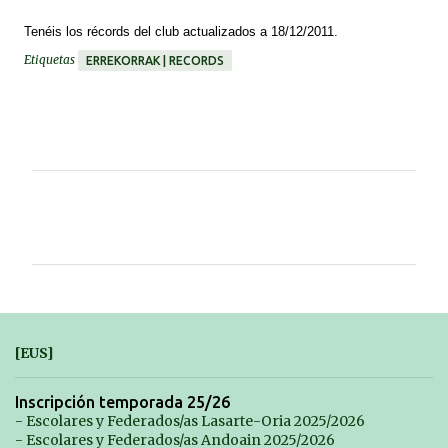
Tenéis
los
récords
del club actualizados a 18/12/2011.
Etiquetas
ERREKORRAK | RECORDS
C
o
m
e
n
t
[EUS]
a
r
Inscripción temporada 25/26
- Escolares y Federados/as Lasarte-Oria 2025/2026
i
- Escolares y Federados/as Andoain 2025/2026