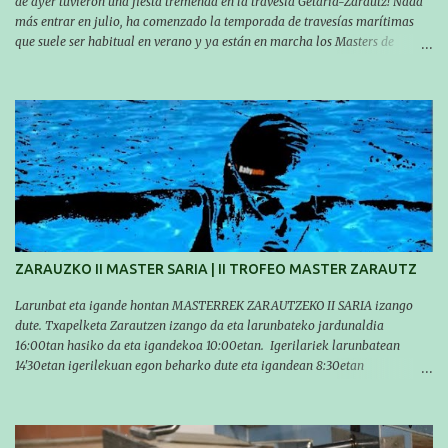
de ayer tuvieron una fiesta tremenda en la travesía Getaria-Zarautz! Nada
más entrar en julio, ha comenzado la temporada de travesías marítimas
que suele ser habitual en verano y ya están en marcha los Masters de
nuestro equipo! En esta ocasión han empezado a participar más tarde, pero
ya han estado en tres citas y están muy contentos, esperando la fecha de su
próxima cita. Para empezar, el 13 de julio, Manu Santos participó en la
XXXVIII. Travesía a nado de Ondarroa y recorrió una distancia de 1600
metros en 28 minutos y 30 segundos. Al día siguiente, Manu Santos y su
compañero Asier Gorostegi participaron en la V. San Antón Bira. En esta
travesía se realiza un recorrido desde la playa de Gaztetape hasta la playa
de Malkorbe, pero debido al estado del mar de aquel día, la organización
decidió hacerlo en el interior de la bahía de la playa de Malkorbe. Así,
Asier completó el recorrido en 29 minutos y 30 segundos, c...
ZARAUZKO II MASTER SARIA | II TROFEO MASTER ZARAUTZ
Larunbat eta igande hontan MASTERREK ZARAUTZEKO II SARIA izango
dute. Txapelketa Zarautzen izango da eta larunbateko jardunaldia
16:00tan hasiko da eta igandekoa 10:00etan. Igerilariek larunbatean
14'30etan igerilekuan egon beharko dute eta igandean 8:30etan
(Aritzbatalde kiroldegia). SERIEAK
#################################### Este sábado y
domingo los MASTERS tendrán el II TROFEO MASTER DE ZARAUTZ. La
competición se celebrará en Zarautz a las 16:00 la jornada del sabado y a