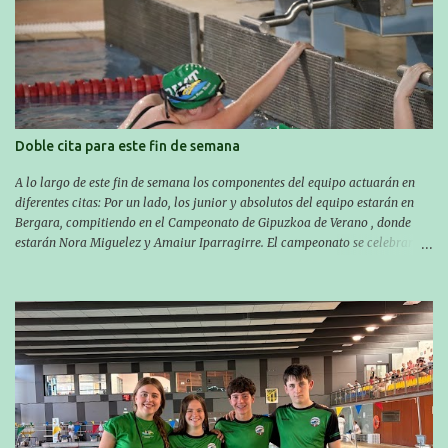
las 10:00 la del domingo. Los/las nadadores/as tendrán que estar en la
piscina a las 14:30 el sabado y a las 8:30 el domingo (polideportivo
Aritzbatalde). SERIES
Doble cita para este fin de semana
A lo largo de este fin de semana los componentes del equipo actuarán en
diferentes citas: Por un lado, los junior y absolutos del equipo estarán en
Bergara, compitiendo en el Campeonato de Gipuzkoa de Verano , donde
estarán Nora Miguelez y Amaiur Iparragirre. El campeonato se celebrará
en dos jornadas: el sábado tendrá sesiones de mañana y tarde y el domingo
sólo de mañana. Las sesiones de mañana comenzarán a las 10:00 y las del
sábado por la tarde a las 16:30. Por otro lado, otro grupo pequeño actuará
en el polideportivo Antzizar de Beasain en el XXIIIº memorial Leire
Contreras , en una mañana popular festiva organizada por el club Igartza.
Las pruebas empezarán a las 10:30, a las 11:30 habrá pruebas populares
australianas y después habrá un almuerzo para todos y todas las
participantes. Toda la información sobre convocatorias y competiciones la
encontraréis en nuestra web, en el siguiente enlace:
https://www.es.buruntzaldeaikt.eus/competici%C3%B3n/egutegia#h.9xisch