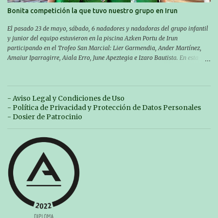
p06awl ¡Mucha suert...
Bonita competición la que tuvo nuestro grupo en Irun
El pasado 23 de mayo, sábado, 6 nadadores y nadadoras del grupo infantil
y junior del equipo estuvieron en la piscina Azken Portu de Irun
participando en el Trofeo San Marcial: Lier Garmendia, Ander Martínez,
Amaiur Iparragirre, Aiala Erro, June Apeztegia e Izaro Bautista. En esta
ocasión, nadie consiguió hacer marcas personales en las pruebas
realizadas, pero hay que decir que estuvieron muy cerca de sus mejores
marcas. A pesar de no conseguir marca, pasaron una tarde muy buena y
sirvió para reforzar su experiencia. La mayoría ya ha terminado la
- Aviso Legal y Condiciones de Uso
temporada, pero seguiremos trabajando con quienes están en la recta final,
- Política de Privacidad y Protección de Datos Personales
trabajando para que cada uno consiga sus objetivos personales. BRNPWR!
- Dosier de Patrocinio