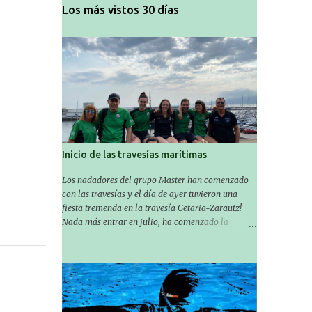
Los más vistos 30 días
Inicio de las travesías marítimas
Los nadadores del grupo Master han comenzado
con las travesías y el día de ayer tuvieron una
fiesta tremenda en la travesía Getaria-Zarautz!
Nada más entrar en julio, ha comenzado la
temporada de travesías marítimas que suele ser
habitual en verano y ya están en marcha los
Masters de nuestro equipo! En esta ocasión han
empezado a participar más tarde, pero ya han
estado en tres citas y están muy contentos,
esperando la fecha de su próxima cita. Para