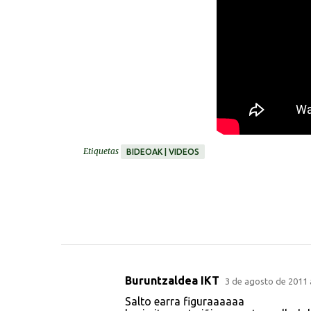
Etiquetas
BIDEOAK | VIDEOS
Buruntzaldea IKT
3 de agosto de 2011 a
C
Salto earra figuraaaaaa
o