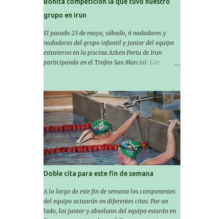
Bonita competición la que tuvo nuestro
grupo en Irun
El pasado 23 de mayo, sábado, 6 nadadores y
nadadoras del grupo infantil y junior del equipo
estuvieron en la piscina Azken Portu de Irun
participando en el Trofeo San Marcial: Lier
Garmendia, Ander Martínez, Amaiur Iparragirre,
Aiala Erro, June Apeztegia e Izaro Bautista. En esta
ocasión, nadie consiguió hacer marcas personales
en las pruebas realizadas, pero hay que decir que
estuvieron muy cerca de sus mejores marcas. A
pesar de no conseguir marca, pasaron una tarde
muy buena y sirvió para reforzar su experiencia.
La mayoría ya ha terminado la temporada, pero
seguiremos trabajando con quienes están en la
recta final, trabajando para que cada uno consiga
sus objetivos personales. BRNPWR!
Doble cita para este fin de semana
A lo largo de este fin de semana los componentes
del equipo actuarán en diferentes citas: Por un
lado, los junior y absolutos del equipo estarán en