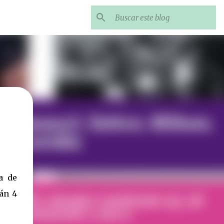
a de
án 4