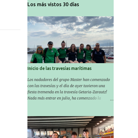
Los más vistos 30 días
Inicio de las travesías marítimas
Los nadadores del grupo Master han comenzado
con las travesías y el día de ayer tuvieron una
fiesta tremenda en la travesía Getaria-Zarautz!
Nada más entrar en julio, ha comenzado la
temporada de travesías marítimas que suele ser
habitual en verano y ya están en marcha los
Masters de nuestro equipo! En esta ocasión han
empezado a participar más tarde, pero ya han
estado en tres citas y están muy contentos,
esperando la fecha de su próxima cita. Para