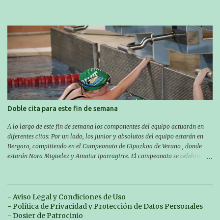
(Aritzbatalde kiroldegia). SERIEAK
#################################### Este sábado y
domingo los MASTERS tendrán el II TROFEO MASTER DE ZARAUTZ. La
competición se celebrará en Zarautz a las 16:00 la jornada del sabado y a
las 10:00 la del domingo. Los/las nadadores/as tendrán que estar en la
piscina a las 14:30 el sabado y a las 8:30 el domingo (polideportivo
Aritzbatalde). SERIES
Doble cita para este fin de semana
A lo largo de este fin de semana los componentes del equipo actuarán en
diferentes citas: Por un lado, los junior y absolutos del equipo estarán en
Bergara, compitiendo en el Campeonato de Gipuzkoa de Verano , donde
estarán Nora Miguelez y Amaiur Iparragirre. El campeonato se celebrará
en dos jornadas: el sábado tendrá sesiones de mañana y tarde y el domingo
sólo de mañana. Las sesiones de mañana comenzarán a las 10:00 y las del
sábado por la tarde a las 16:30. Por otro lado, otro grupo pequeño actuará
en el polideportivo Antzizar de Beasain en el XXIIIº memorial Leire
- Aviso Legal y Condiciones de Uso
Contreras , en una mañana popular festiva organizada por el club Igartza.
- Política de Privacidad y Protección de Datos Personales
Las pruebas empezarán a las 10:30, a las 11:30 habrá pruebas populares
- Dosier de Patrocinio