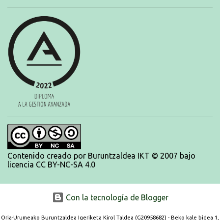
australianas y después habrá un almuerzo para todos y todas las
participantes. Toda la información sobre convocatorias y competiciones la
encontraréis en nuestra web, en el siguiente enlace:
https://www.es.buruntzaldeaikt.eus/competici%C3%B3n/egutegia#h.9xisch
p06awl ¡Mucha suert...
Contenido creado por Buruntzaldea IKT © 2007 bajo
licencia CC BY-NC-SA 4.0
Con la tecnología de Blogger
Oria-Urumeako Buruntzaldea Igeriketa Kirol Taldea (G20958682) - Beko kale bidea 1,