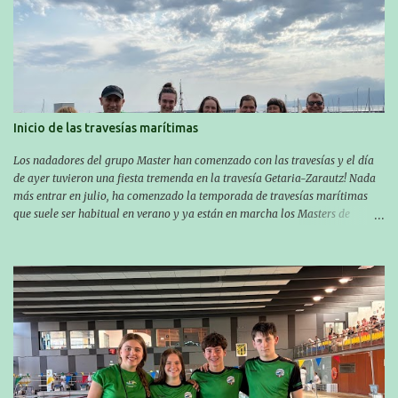
Inicio de las travesías marítimas
Los nadadores del grupo Master han comenzado con las travesías y el día
de ayer tuvieron una fiesta tremenda en la travesía Getaria-Zarautz! Nada
más entrar en julio, ha comenzado la temporada de travesías marítimas
que suele ser habitual en verano y ya están en marcha los Masters de
nuestro equipo! En esta ocasión han empezado a participar más tarde, pero
ya han estado en tres citas y están muy contentos, esperando la fecha de su
próxima cita. Para empezar, el 13 de julio, Manu Santos participó en la
XXXVIII. Travesía a nado de Ondarroa y recorrió una distancia de 1600
metros en 28 minutos y 30 segundos. Al día siguiente, Manu Santos y su
compañero Asier Gorostegi participaron en la V. San Antón Bira. En esta
travesía se realiza un recorrido desde la playa de Gaztetape hasta la playa
de Malkorbe, pero debido al estado del mar de aquel día, la organización
decidió hacerlo en el interior de la bahía de la playa de Malkorbe. Así,
Asier completó el recorrido en 29 minutos y 30 segundos, c...