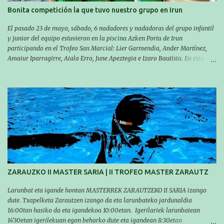
Bonita competición la que tuvo nuestro grupo en Irun
El pasado 23 de mayo, sábado, 6 nadadores y nadadoras del grupo infantil
y junior del equipo estuvieron en la piscina Azken Portu de Irun
participando en el Trofeo San Marcial: Lier Garmendia, Ander Martínez,
Amaiur Iparragirre, Aiala Erro, June Apeztegia e Izaro Bautista. En esta
ocasión, nadie consiguió hacer marcas personales en las pruebas
realizadas, pero hay que decir que estuvieron muy cerca de sus mejores
marcas. A pesar de no conseguir marca, pasaron una tarde muy buena y
sirvió para reforzar su experiencia. La mayoría ya ha terminado la
temporada, pero seguiremos trabajando con quienes están en la recta final,
trabajando para que cada uno consiga sus objetivos personales. BRNPWR!
ZARAUZKO II MASTER SARIA | II TROFEO MASTER ZARAUTZ
Larunbat eta igande hontan MASTERREK ZARAUTZEKO II SARIA izango
dute. Txapelketa Zarautzen izango da eta larunbateko jardunaldia
16:00tan hasiko da eta igandekoa 10:00etan. Igerilariek larunbatean
14'30etan igerilekuan egon beharko dute eta igandean 8:30etan