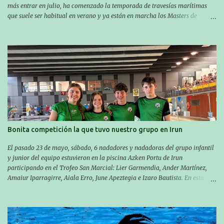
más entrar en julio, ha comenzado la temporada de travesías marítimas
que suele ser habitual en verano y ya están en marcha los Masters de
nuestro equipo! En esta ocasión han empezado a participar más tarde, pero
ya han estado en tres citas y están muy contentos, esperando la fecha de su
próxima cita. Para empezar, el 13 de julio, Manu Santos participó en la
XXXVIII. Travesía a nado de Ondarroa y recorrió una distancia de 1600
metros en 28 minutos y 30 segundos. Al día siguiente, Manu Santos y su
compañero Asier Gorostegi participaron en la V. San Antón Bira. En esta
travesía se realiza un recorrido desde la playa de Gaztetape hasta la playa
de Malkorbe, pero debido al estado del mar de aquel día, la organización
decidió hacerlo en el interior de la bahía de la playa de Malkorbe. Así,
Asier completó el recorrido en 29 minutos y 30 segundos, c...
Bonita competición la que tuvo nuestro grupo en Irun
El pasado 23 de mayo, sábado, 6 nadadores y nadadoras del grupo infantil
y junior del equipo estuvieron en la piscina Azken Portu de Irun
participando en el Trofeo San Marcial: Lier Garmendia, Ander Martínez,
Amaiur Iparragirre, Aiala Erro, June Apeztegia e Izaro Bautista. En esta
ocasión, nadie consiguió hacer marcas personales en las pruebas
realizadas, pero hay que decir que estuvieron muy cerca de sus mejores
marcas. A pesar de no conseguir marca, pasaron una tarde muy buena y
sirvió para reforzar su experiencia. La mayoría ya ha terminado la