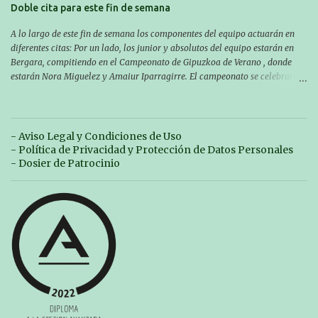
Doble cita para este fin de semana
A lo largo de este fin de semana los componentes del equipo actuarán en
diferentes citas: Por un lado, los junior y absolutos del equipo estarán en
Bergara, compitiendo en el Campeonato de Gipuzkoa de Verano , donde
estarán Nora Miguelez y Amaiur Iparragirre. El campeonato se celebrará
en dos jornadas: el sábado tendrá sesiones de mañana y tarde y el domingo
sólo de mañana. Las sesiones de mañana comenzarán a las 10:00 y las del
sábado por la tarde a las 16:30. Por otro lado, otro grupo pequeño actuará
en el polideportivo Antzizar de Beasain en el XXIIIº memorial Leire
- Aviso Legal y Condiciones de Uso
Contreras , en una mañana popular festiva organizada por el club Igartza.
- Política de Privacidad y Protección de Datos Personales
Las pruebas empezarán a las 10:30, a las 11:30 habrá pruebas populares
- Dosier de Patrocinio
australianas y después habrá un almuerzo para todos y todas las
participantes. Toda la información sobre convocatorias y competiciones la
encontraréis en nuestra web, en el siguiente enlace:
https://www.es.buruntzaldeaikt.eus/competici%C3%B3n/egutegia#h.9xisch
p06awl ¡Mucha suert...