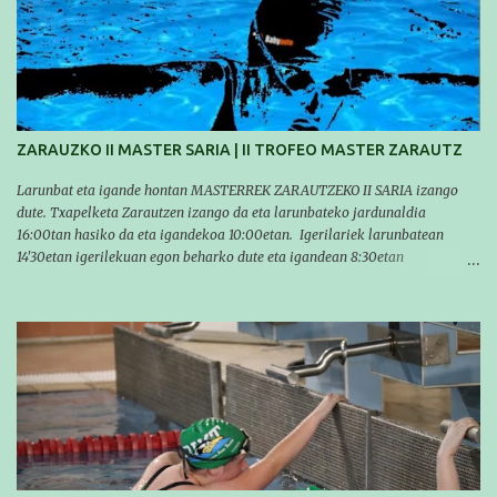
temporada, pero seguiremos trabajando con quienes están en la recta final,
trabajando para que cada uno consiga sus objetivos personales. BRNPWR!
ZARAUZKO II MASTER SARIA | II TROFEO MASTER ZARAUTZ
Larunbat eta igande hontan MASTERREK ZARAUTZEKO II SARIA izango
dute. Txapelketa Zarautzen izango da eta larunbateko jardunaldia
16:00tan hasiko da eta igandekoa 10:00etan. Igerilariek larunbatean
14'30etan igerilekuan egon beharko dute eta igandean 8:30etan
(Aritzbatalde kiroldegia). SERIEAK
#################################### Este sábado y
domingo los MASTERS tendrán el II TROFEO MASTER DE ZARAUTZ. La
competición se celebrará en Zarautz a las 16:00 la jornada del sabado y a
las 10:00 la del domingo. Los/las nadadores/as tendrán que estar en la
piscina a las 14:30 el sabado y a las 8:30 el domingo (polideportivo
Aritzbatalde). SERIES