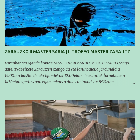
sirvió para reforzar su experiencia. La mayoría ya ha terminado la
temporada, pero seguiremos trabajando con quienes están en la recta final,
trabajando para que cada uno consiga sus objetivos personales. BRNPWR!
ZARAUZKO II MASTER SARIA | II TROFEO MASTER ZARAUTZ
Larunbat eta igande hontan MASTERREK ZARAUTZEKO II SARIA izango
dute. Txapelketa Zarautzen izango da eta larunbateko jardunaldia
16:00tan hasiko da eta igandekoa 10:00etan. Igerilariek larunbatean
14'30etan igerilekuan egon beharko dute eta igandean 8:30etan
(Aritzbatalde kiroldegia). SERIEAK
#################################### Este sábado y
domingo los MASTERS tendrán el II TROFEO MASTER DE ZARAUTZ. La
competición se celebrará en Zarautz a las 16:00 la jornada del sabado y a
las 10:00 la del domingo. Los/las nadadores/as tendrán que estar en la
piscina a las 14:30 el sabado y a las 8:30 el domingo (polideportivo
Aritzbatalde). SERIES