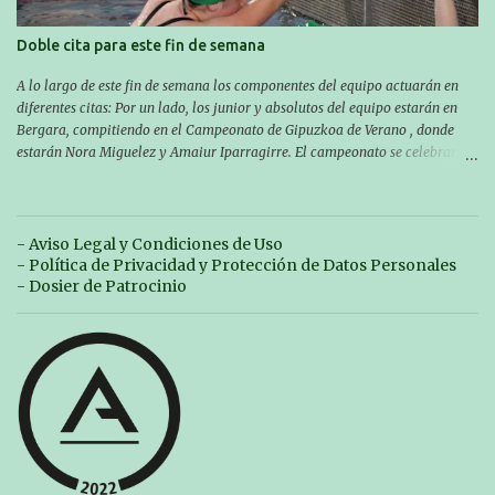
Doble cita para este fin de semana
A lo largo de este fin de semana los componentes del equipo actuarán en
diferentes citas: Por un lado, los junior y absolutos del equipo estarán en
Bergara, compitiendo en el Campeonato de Gipuzkoa de Verano , donde
estarán Nora Miguelez y Amaiur Iparragirre. El campeonato se celebrará
en dos jornadas: el sábado tendrá sesiones de mañana y tarde y el domingo
sólo de mañana. Las sesiones de mañana comenzarán a las 10:00 y las del
sábado por la tarde a las 16:30. Por otro lado, otro grupo pequeño actuará
en el polideportivo Antzizar de Beasain en el XXIIIº memorial Leire
- Aviso Legal y Condiciones de Uso
Contreras , en una mañana popular festiva organizada por el club Igartza.
- Política de Privacidad y Protección de Datos Personales
Las pruebas empezarán a las 10:30, a las 11:30 habrá pruebas populares
- Dosier de Patrocinio
australianas y después habrá un almuerzo para todos y todas las
participantes. Toda la información sobre convocatorias y competiciones la
encontraréis en nuestra web, en el siguiente enlace:
https://www.es.buruntzaldeaikt.eus/competici%C3%B3n/egutegia#h.9xisch
p06awl ¡Mucha suert...