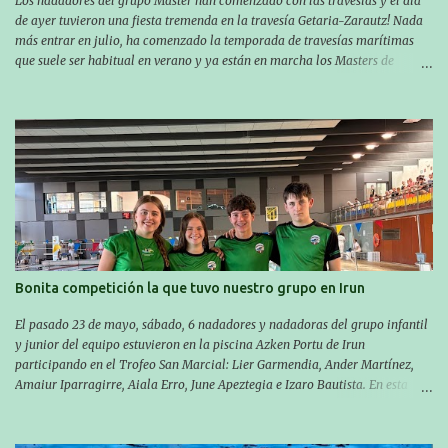
Los nadadores del grupo Master han comenzado con las travesías y el día
de ayer tuvieron una fiesta tremenda en la travesía Getaria-Zarautz! Nada
más entrar en julio, ha comenzado la temporada de travesías marítimas
que suele ser habitual en verano y ya están en marcha los Masters de
nuestro equipo! En esta ocasión han empezado a participar más tarde, pero
ya han estado en tres citas y están muy contentos, esperando la fecha de su
próxima cita. Para empezar, el 13 de julio, Manu Santos participó en la
XXXVIII. Travesía a nado de Ondarroa y recorrió una distancia de 1600
metros en 28 minutos y 30 segundos. Al día siguiente, Manu Santos y su
compañero Asier Gorostegi participaron en la V. San Antón Bira. En esta
travesía se realiza un recorrido desde la playa de Gaztetape hasta la playa
de Malkorbe, pero debido al estado del mar de aquel día, la organización
decidió hacerlo en el interior de la bahía de la playa de Malkorbe. Así,
Asier completó el recorrido en 29 minutos y 30 segundos, c...
Bonita competición la que tuvo nuestro grupo en Irun
El pasado 23 de mayo, sábado, 6 nadadores y nadadoras del grupo infantil
y junior del equipo estuvieron en la piscina Azken Portu de Irun
participando en el Trofeo San Marcial: Lier Garmendia, Ander Martínez,
Amaiur Iparragirre, Aiala Erro, June Apeztegia e Izaro Bautista. En esta
ocasión, nadie consiguió hacer marcas personales en las pruebas
realizadas, pero hay que decir que estuvieron muy cerca de sus mejores
marcas. A pesar de no conseguir marca, pasaron una tarde muy buena y