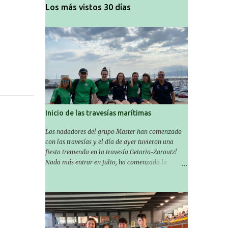
Los más vistos 30 días
Inicio de las travesías marítimas
Los nadadores del grupo Master han comenzado
con las travesías y el día de ayer tuvieron una
fiesta tremenda en la travesía Getaria-Zarautz!
Nada más entrar en julio, ha comenzado la
temporada de travesías marítimas que suele ser
habitual en verano y ya están en marcha los
Masters de nuestro equipo! En esta ocasión han
empezado a participar más tarde, pero ya han
estado en tres citas y están muy contentos,
esperando la fecha de su próxima cita. Para