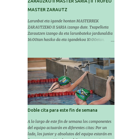
ZARAUZKO II MASTER SARIA | II TROFEO
MASTER ZARAUTZ
Larunbat eta igande hontan MASTERREK
ZARAUTZEKO II SARIA izango dute. Txapelketa
Zarautzen izango da eta larunbateko jardunaldia
16:00tan hasiko da eta igandekoa 10:00etan.
Igerilariek larunbatean 14'30etan igerilekuan egon
beharko dute eta igandean 8:30etan (Aritzbatalde
kiroldegia). SERIEAK
###################################
# Este sábado y domingo los MASTERS tendrán el
II TROFEO MASTER DE ZARAUTZ. La competición
se celebrará en Zarautz a las 16:00 la jornada del
sabado y a las 10:00 la del domingo. Los/las
nadadores/as tendrán que estar en la piscina a las
14:30 el sabado y a las 8:30 el domingo
(polideportivo Aritzbatalde). SERIES
Doble cita para este fin de semana
A lo largo de este fin de semana los componentes
del equipo actuarán en diferentes citas: Por un
lado, los junior y absolutos del equipo estarán en