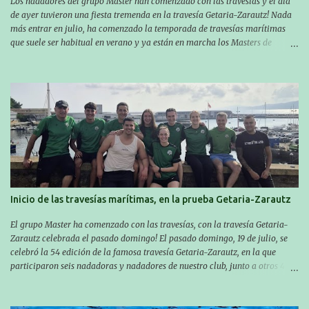
Los nadadores del grupo Master han comenzado con las travesías y el día
de ayer tuvieron una fiesta tremenda en la travesía Getaria-Zarautz! Nada
más entrar en julio, ha comenzado la temporada de travesías marítimas
que suele ser habitual en verano y ya están en marcha los Masters de
nuestro equipo! En esta ocasión han empezado a participar más tarde, pero
ya han estado en tres citas y están muy contentos, esperando la fecha de su
próxima cita. Para empezar, el 13 de julio, Manu Santos participó en la
XXXVIII. Travesía a nado de Ondarroa y recorrió una distancia de 1600
metros en 28 minutos y 30 segundos. Al día siguiente, Manu Santos y su
compañero Asier Gorostegi participaron en la V. San Antón Bira. En esta
travesía se realiza un recorrido desde la playa de Gaztetape hasta la playa
de Malkorbe, pero debido al estado del mar de aquel día, la organización
decidió hacerlo en el interior de la bahía de la playa de Malkorbe. Así,
Asier completó el recorrido en 29 minutos y 30 segundos, c...
Inicio de las travesías marítimas, en la prueba Getaria-Zarautz
El grupo Master ha comenzado con las travesías, con la travesía Getaria-
Zarautz celebrada el pasado domingo! El pasado domingo, 19 de julio, se
celebró la 54 edición de la famosa travesía Getaria-Zarautz, en la que
participaron seis nadadoras y nadadores de nuestro club, junto a otros 4
ex-compañeros y conmpañeras del club, pasando una jornada única en el
ambiente grupal: Igor Amantegi, Manu Santos, Iñigo Ibarburu, Borja
Apeztegia, Itsaso Tolosa, Jon Ander Korta, June López, Miren Sarobe, Garazi