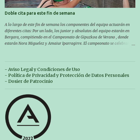
Doble cita para este fin de semana
A lo largo de este fin de semana los componentes del equipo actuarán en
diferentes citas: Por un lado, los junior y absolutos del equipo estarán en
Bergara, compitiendo en el Campeonato de Gipuzkoa de Verano , donde
estarán Nora Miguelez y Amaiur Iparragirre. El campeonato se celebrará
en dos jornadas: el sábado tendrá sesiones de mañana y tarde y el domingo
sólo de mañana. Las sesiones de mañana comenzarán a las 10:00 y las del
sábado por la tarde a las 16:30. Por otro lado, otro grupo pequeño actuará
en el polideportivo Antzizar de Beasain en el XXIIIº memorial Leire
- Aviso Legal y Condiciones de Uso
Contreras , en una mañana popular festiva organizada por el club Igartza.
- Política de Privacidad y Protección de Datos Personales
Las pruebas empezarán a las 10:30, a las 11:30 habrá pruebas populares
- Dosier de Patrocinio
australianas y después habrá un almuerzo para todos y todas las
participantes. Toda la información sobre convocatorias y competiciones la
encontraréis en nuestra web, en el siguiente enlace:
https://www.es.buruntzaldeaikt.eus/competici%C3%B3n/egutegia#h.9xisch
p06awl ¡Mucha suert...