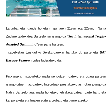
Larunbat eta igande honetan, apirilaren 21ean eta 22ean, Nahia
Zudaire taldekidea Bartzelonan izango da "
3rd International Trophy
Adapted Swimming
"ean parte hartzen.
Txapelketan Euskadiko Selekzioarekin hartuko du parte eta
BAT
Basque Team
-en bidez bideratuko da.
Pixkanaka, nazioarteko maila sendotzen joateko eta udara partean
izango dituen nazioarteko hitzorduak prestatzeko asmotan joango da
Nahia Bartzelonara, maila honetako lehiaketa batean parte hartu eta
kanporaketa eta finalen egitura probatu eta barneratzeko.