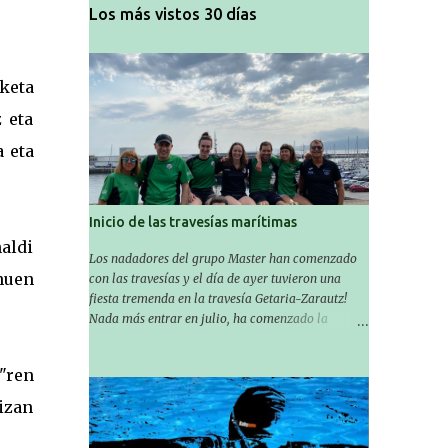
Los más vistos 30 días
keta
 eta
 eta
Inicio de las travesías marítimas
aldi
Los nadadores del grupo Master han comenzado
nuen
con las travesías y el día de ayer tuvieron una
fiesta tremenda en la travesía Getaria-Zarautz!
.
Nada más entrar en julio, ha comenzado la
temporada de travesías marítimas que suele ser
habitual en verano y ya están en marcha los
a"ren
Masters de nuestro equipo! En esta ocasión han
empezado a participar más tarde, pero ya han
 izan
estado en tres citas y están muy contentos,
.
esperando la fecha de su próxima cita. Para