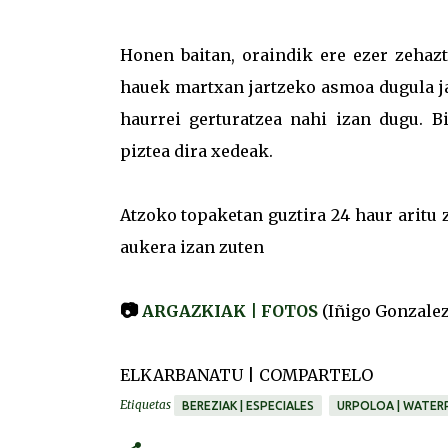
Honen baitan, oraindik ere ezer zehaz
hauek martxan jartzeko asmoa dugula jak
haurrei gerturatzea nahi izan dugu. Bi
piztea dira xedeak.
Atzoko topaketan guztira 24 haur aritu 
aukera izan zuten
📷
ARGAZKIAK | FOTOS
(Iñigo Gonzalez
ELKARBANATU | COMPARTELO
Etiquetas
BEREZIAK | ESPECIALES
URPOLOA | WATER