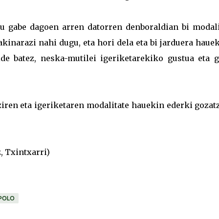
tu gabe dagoen arren datorren denboraldian bi modali
inarazi nahi dugu, eta hori dela eta bi jarduera haue
de batez, neska-mutilei igeriketarekiko gustua eta g
ziren eta igeriketaren modalitate hauekin ederki goza
, Txintxarri)
POLO