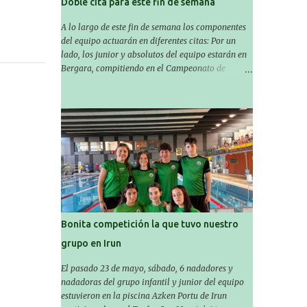
Doble cita para este fin de semana
A lo largo de este fin de semana los componentes
del equipo actuarán en diferentes citas: Por un
lado, los junior y absolutos del equipo estarán en
Bergara, compitiendo en el Campeonato de
Gipuzkoa de Verano , donde estarán Nora
Miguelez y Amaiur Iparragirre. El campeonato se
celebrará en dos jornadas: el sábado tendrá
sesiones de mañana y tarde y el domingo sólo de
mañana. Las sesiones de mañana comenzarán a
las 10:00 y las del sábado por la tarde a las 16:30.
Por otro lado, otro grupo pequeño actuará en el
polideportivo Antzizar de Beasain en el XXIIIº
memorial Leire Contreras , en una mañana
popular festiva organizada por el club Igartza. Las
pruebas empezarán a las 10:30, a las 11:30 habrá
Bonita competición la que tuvo nuestro
pruebas populares australianas y después habrá
grupo en Irun
un almuerzo para todos y todas las participantes.
Toda la información sobre convocatorias y
El pasado 23 de mayo, sábado, 6 nadadores y
competiciones la encontraréis en nuestra web, en
nadadoras del grupo infantil y junior del equipo
el siguiente enlace:
estuvieron en la piscina Azken Portu de Irun
https://www.es.buruntzaldeaikt.eus/competici%C3