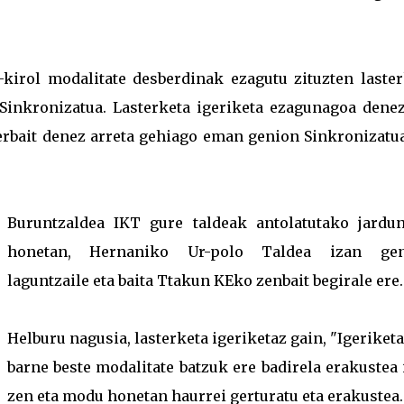
kirol modalitate desberdinak ezagutu zituzten laster
a Sinkronizatua. Lasterketa igeriketa ezagunagoa denez
erbait denez arreta gehiago eman genion Sinkronizatua
Buruntzaldea IKT gure taldeak antolatutako jardun
honetan, Hernaniko Ur-polo Taldea izan ge
laguntzaile eta baita Ttakun KEko zenbait begirale ere
Helburu nagusia, lasterketa igeriketaz gain, "Igeriket
barne beste modalitate batzuk ere badirela erakustea
zen eta modu honetan haurrei gerturatu eta erakustea