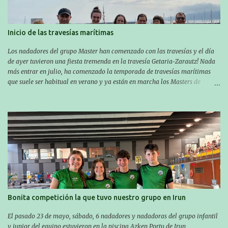
Inicio de las travesías marítimas
Los nadadores del grupo Master han comenzado con las travesías y el día
de ayer tuvieron una fiesta tremenda en la travesía Getaria-Zarautz! Nada
más entrar en julio, ha comenzado la temporada de travesías marítimas
que suele ser habitual en verano y ya están en marcha los Masters de
nuestro equipo! En esta ocasión han empezado a participar más tarde, pero
ya han estado en tres citas y están muy contentos, esperando la fecha de su
próxima cita. Para empezar, el 13 de julio, Manu Santos participó en la
XXXVIII. Travesía a nado de Ondarroa y recorrió una distancia de 1600
metros en 28 minutos y 30 segundos. Al día siguiente, Manu Santos y su
compañero Asier Gorostegi participaron en la V. San Antón Bira. En esta
travesía se realiza un recorrido desde la playa de Gaztetape hasta la playa
de Malkorbe, pero debido al estado del mar de aquel día, la organización
decidió hacerlo en el interior de la bahía de la playa de Malkorbe. Así,
Asier completó el recorrido en 29 minutos y 30 segundos, c...
Bonita competición la que tuvo nuestro grupo en Irun
El pasado 23 de mayo, sábado, 6 nadadores y nadadoras del grupo infantil
y junior del equipo estuvieron en la piscina Azken Portu de Irun