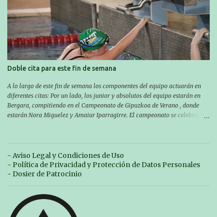
las 10:00 la del domingo. Los/las nadadores/as tendrán que estar en la
piscina a las 14:30 el sabado y a las 8:30 el domingo (polideportivo
Aritzbatalde). SERIES
Doble cita para este fin de semana
A lo largo de este fin de semana los componentes del equipo actuarán en
diferentes citas: Por un lado, los junior y absolutos del equipo estarán en
Bergara, compitiendo en el Campeonato de Gipuzkoa de Verano , donde
estarán Nora Miguelez y Amaiur Iparragirre. El campeonato se celebrará
en dos jornadas: el sábado tendrá sesiones de mañana y tarde y el domingo
sólo de mañana. Las sesiones de mañana comenzarán a las 10:00 y las del
sábado por la tarde a las 16:30. Por otro lado, otro grupo pequeño actuará
en el polideportivo Antzizar de Beasain en el XXIIIº memorial Leire
- Aviso Legal y Condiciones de Uso
Contreras , en una mañana popular festiva organizada por el club Igartza.
- Política de Privacidad y Protección de Datos Personales
Las pruebas empezarán a las 10:30, a las 11:30 habrá pruebas populares
- Dosier de Patrocinio
australianas y después habrá un almuerzo para todos y todas las
participantes. Toda la información sobre convocatorias y competiciones la
encontraréis en nuestra web, en el siguiente enlace:
https://www.es.buruntzaldeaikt.eus/competici%C3%B3n/egutegia#h.9xisch