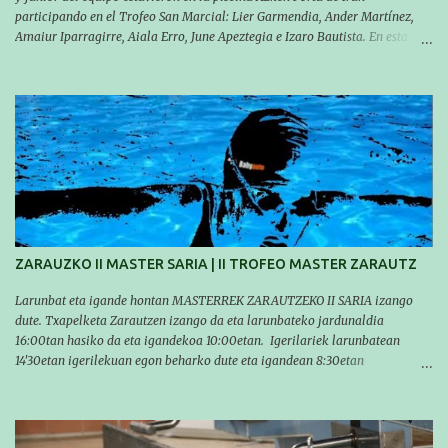
participando en el Trofeo San Marcial: Lier Garmendia, Ander Martínez,
Amaiur Iparragirre, Aiala Erro, June Apeztegia e Izaro Bautista. En esta
ocasión, nadie consiguió hacer marcas personales en las pruebas
realizadas, pero hay que decir que estuvieron muy cerca de sus mejores
marcas. A pesar de no conseguir marca, pasaron una tarde muy buena y
sirvió para reforzar su experiencia. La mayoría ya ha terminado la
temporada, pero seguiremos trabajando con quienes están en la recta final,
trabajando para que cada uno consiga sus objetivos personales. BRNPWR!
ZARAUZKO II MASTER SARIA | II TROFEO MASTER ZARAUTZ
Larunbat eta igande hontan MASTERREK ZARAUTZEKO II SARIA izango
dute. Txapelketa Zarautzen izango da eta larunbateko jardunaldia
16:00tan hasiko da eta igandekoa 10:00etan. Igerilariek larunbatean
14'30etan igerilekuan egon beharko dute eta igandean 8:30etan
(Aritzbatalde kiroldegia). SERIEAK
#################################### Este sábado y
domingo los MASTERS tendrán el II TROFEO MASTER DE ZARAUTZ. La
competición se celebrará en Zarautz a las 16:00 la jornada del sabado y a