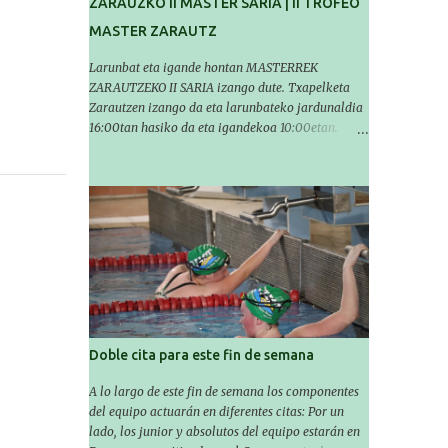
ZARAUZKO II MASTER SARIA | II TROFEO
MASTER ZARAUTZ
Larunbat eta igande hontan MASTERREK
ZARAUTZEKO II SARIA izango dute. Txapelketa
Zarautzen izango da eta larunbateko jardunaldia
16:00tan hasiko da eta igandekoa 10:00etan.
Igerilariek larunbatean 14'30etan igerilekuan egon
beharko dute eta igandean 8:30etan (Aritzbatalde
kiroldegia). SERIEAK
###################################
# Este sábado y domingo los MASTERS tendrán el
II TROFEO MASTER DE ZARAUTZ. La competición
se celebrará en Zarautz a las 16:00 la jornada del
sabado y a las 10:00 la del domingo. Los/las
nadadores/as tendrán que estar en la piscina a las
14:30 el sabado y a las 8:30 el domingo
(polideportivo Aritzbatalde). SERIES
Doble cita para este fin de semana
A lo largo de este fin de semana los componentes
del equipo actuarán en diferentes citas: Por un
lado, los junior y absolutos del equipo estarán en