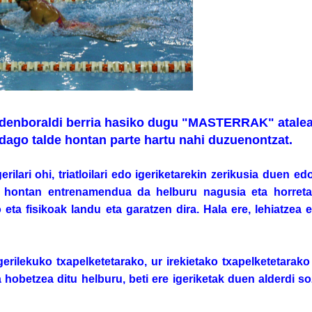
) denboraldi berria hasiko dugu "MASTERRAK" atalea
 dago talde hontan parte hartu nahi duzuenontzat.
gerilari ohi, triatloilari edo igeriketarekin zerikusia duen ed
al hontan entrenamendua da helburu nagusia eta horret
 eta fisikoak landu eta garatzen dira. Hala ere, lehiatzea 
erilekuko txapelketetarako, ur irekietako txapelketetarako
a hobetzea ditu helburu, beti ere igeriketak duen alderdi so