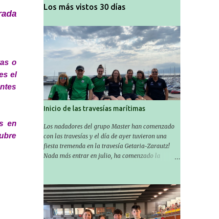
Los más vistos 30 días
ada
tas o
es el
tes
Inicio de las travesías marítimas
s en
Los nadadores del grupo Master han comenzado
cubre
con las travesías y el día de ayer tuvieron una
fiesta tremenda en la travesía Getaria-Zarautz!
Nada más entrar en julio, ha comenzado la
temporada de travesías marítimas que suele ser
habitual en verano y ya están en marcha los
Masters de nuestro equipo! En esta ocasión han
empezado a participar más tarde, pero ya han
estado en tres citas y están muy contentos,
esperando la fecha de su próxima cita. Para