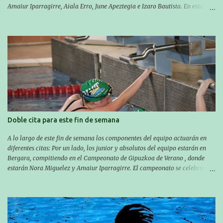
Amaiur Iparragirre, Aiala Erro, June Apeztegia e Izaro Bautista. En esta
ocasión, nadie consiguió hacer marcas personales en las pruebas
realizadas, pero hay que decir que estuvieron muy cerca de sus mejores
marcas. A pesar de no conseguir marca, pasaron una tarde muy buena y
sirvió para reforzar su experiencia. La mayoría ya ha terminado la
temporada, pero seguiremos trabajando con quienes están en la recta final,
trabajando para que cada uno consiga sus objetivos personales. BRNPWR!
Doble cita para este fin de semana
A lo largo de este fin de semana los componentes del equipo actuarán en
diferentes citas: Por un lado, los junior y absolutos del equipo estarán en
Bergara, compitiendo en el Campeonato de Gipuzkoa de Verano , donde
estarán Nora Miguelez y Amaiur Iparragirre. El campeonato se celebrará
en dos jornadas: el sábado tendrá sesiones de mañana y tarde y el domingo
sólo de mañana. Las sesiones de mañana comenzarán a las 10:00 y las del
sábado por la tarde a las 16:30. Por otro lado, otro grupo pequeño actuará
en el polideportivo Antzizar de Beasain en el XXIIIº memorial Leire
Contreras , en una mañana popular festiva organizada por el club Igartza.