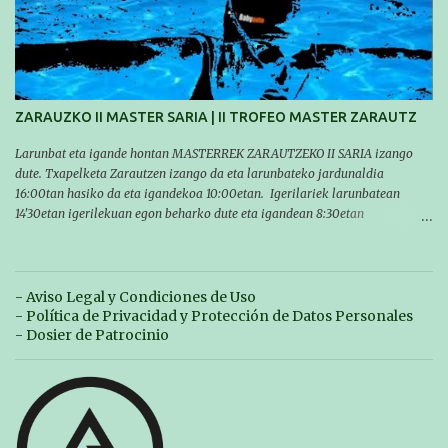
Las pruebas empezarán a las 10:30, a las 11:30 habrá pruebas populares
australianas y después habrá un almuerzo para todos y todas las
participantes. Toda la información sobre convocatorias y competiciones la
encontraréis en nuestra web, en el siguiente enlace:
https://www.es.buruntzaldeaikt.eus/competici%C3%B3n/egutegia#h.9xisch
p06awl ¡Mucha suert...
ZARAUZKO II MASTER SARIA | II TROFEO MASTER ZARAUTZ
Larunbat eta igande hontan MASTERREK ZARAUTZEKO II SARIA izango
dute. Txapelketa Zarautzen izango da eta larunbateko jardunaldia
16:00tan hasiko da eta igandekoa 10:00etan. Igerilariek larunbatean
14'30etan igerilekuan egon beharko dute eta igandean 8:30etan
(Aritzbatalde kiroldegia). SERIEAK
#################################### Este sábado y
domingo los MASTERS tendrán el II TROFEO MASTER DE ZARAUTZ. La
competición se celebrará en Zarautz a las 16:00 la jornada del sabado y a
- Aviso Legal y Condiciones de Uso
las 10:00 la del domingo. Los/las nadadores/as tendrán que estar en la
- Política de Privacidad y Protección de Datos Personales
piscina a las 14:30 el sabado y a las 8:30 el domingo (polideportivo
- Dosier de Patrocinio
Aritzbatalde). SERIES