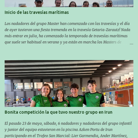
Inicio de las travesías marítimas
Los nadadores del grupo Master han comenzado con las travesías y el día
de ayer tuvieron una fiesta tremenda en la travesía Getaria-Zarautz! Nada
más entrar en julio, ha comenzado la temporada de travesías marítimas
que suele ser habitual en verano y ya están en marcha los Masters de
nuestro equipo! En esta ocasión han empezado a participar más tarde, pero
ya han estado en tres citas y están muy contentos, esperando la fecha de su
próxima cita. Para empezar, el 13 de julio, Manu Santos participó en la
XXXVIII. Travesía a nado de Ondarroa y recorrió una distancia de 1600
metros en 28 minutos y 30 segundos. Al día siguiente, Manu Santos y su
compañero Asier Gorostegi participaron en la V. San Antón Bira. En esta
travesía se realiza un recorrido desde la playa de Gaztetape hasta la playa
de Malkorbe, pero debido al estado del mar de aquel día, la organización
decidió hacerlo en el interior de la bahía de la playa de Malkorbe. Así,
Asier completó el recorrido en 29 minutos y 30 segundos, c...
Bonita competición la que tuvo nuestro grupo en Irun
El pasado 23 de mayo, sábado, 6 nadadores y nadadoras del grupo infantil
y junior del equipo estuvieron en la piscina Azken Portu de Irun
participando en el Trofeo San Marcial: Lier Garmendia, Ander Martínez,