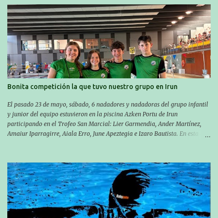
próxima cita. Para empezar, el 13 de julio, Manu Santos participó en la
XXXVIII. Travesía a nado de Ondarroa y recorrió una distancia de 1600
metros en 28 minutos y 30 segundos. Al día siguiente, Manu Santos y su
compañero Asier Gorostegi participaron en la V. San Antón Bira. En esta
travesía se realiza un recorrido desde la playa de Gaztetape hasta la playa
de Malkorbe, pero debido al estado del mar de aquel día, la organización
decidió hacerlo en el interior de la bahía de la playa de Malkorbe. Así,
Asier completó el recorrido en 29 minutos y 30 segundos, c...
Bonita competición la que tuvo nuestro grupo en Irun
El pasado 23 de mayo, sábado, 6 nadadores y nadadoras del grupo infantil
y junior del equipo estuvieron en la piscina Azken Portu de Irun
participando en el Trofeo San Marcial: Lier Garmendia, Ander Martínez,
Amaiur Iparragirre, Aiala Erro, June Apeztegia e Izaro Bautista. En esta
ocasión, nadie consiguió hacer marcas personales en las pruebas
realizadas, pero hay que decir que estuvieron muy cerca de sus mejores
marcas. A pesar de no conseguir marca, pasaron una tarde muy buena y
sirvió para reforzar su experiencia. La mayoría ya ha terminado la
temporada, pero seguiremos trabajando con quienes están en la recta final,
trabajando para que cada uno consiga sus objetivos personales. BRNPWR!