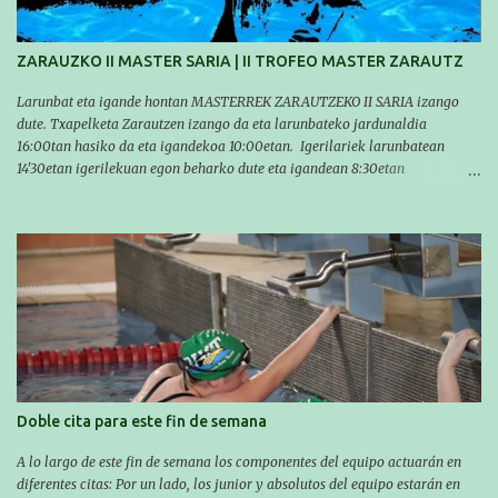
ZARAUZKO II MASTER SARIA | II TROFEO MASTER ZARAUTZ
Larunbat eta igande hontan MASTERREK ZARAUTZEKO II SARIA izango
dute. Txapelketa Zarautzen izango da eta larunbateko jardunaldia
16:00tan hasiko da eta igandekoa 10:00etan. Igerilariek larunbatean
14'30etan igerilekuan egon beharko dute eta igandean 8:30etan
(Aritzbatalde kiroldegia). SERIEAK
#################################### Este sábado y
domingo los MASTERS tendrán el II TROFEO MASTER DE ZARAUTZ. La
competición se celebrará en Zarautz a las 16:00 la jornada del sabado y a
las 10:00 la del domingo. Los/las nadadores/as tendrán que estar en la
piscina a las 14:30 el sabado y a las 8:30 el domingo (polideportivo
Aritzbatalde). SERIES
Doble cita para este fin de semana
A lo largo de este fin de semana los componentes del equipo actuarán en
diferentes citas: Por un lado, los junior y absolutos del equipo estarán en