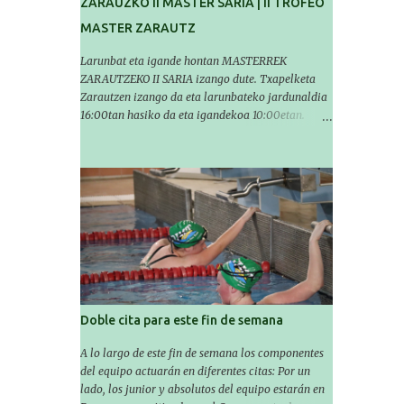
ZARAUZKO II MASTER SARIA | II TROFEO
MASTER ZARAUTZ
Larunbat eta igande hontan MASTERREK
ZARAUTZEKO II SARIA izango dute. Txapelketa
Zarautzen izango da eta larunbateko jardunaldia
16:00tan hasiko da eta igandekoa 10:00etan.
Igerilariek larunbatean 14'30etan igerilekuan egon
beharko dute eta igandean 8:30etan (Aritzbatalde
kiroldegia). SERIEAK
###################################
# Este sábado y domingo los MASTERS tendrán el
II TROFEO MASTER DE ZARAUTZ. La competición
se celebrará en Zarautz a las 16:00 la jornada del
sabado y a las 10:00 la del domingo. Los/las
nadadores/as tendrán que estar en la piscina a las
14:30 el sabado y a las 8:30 el domingo
(polideportivo Aritzbatalde). SERIES
Doble cita para este fin de semana
A lo largo de este fin de semana los componentes
del equipo actuarán en diferentes citas: Por un
lado, los junior y absolutos del equipo estarán en