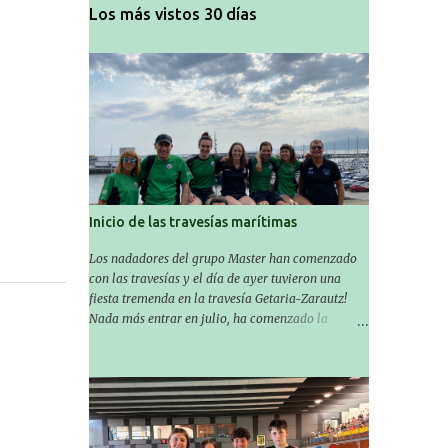
Los más vistos 30 días
Inicio de las travesías marítimas
Los nadadores del grupo Master han comenzado
con las travesías y el día de ayer tuvieron una
fiesta tremenda en la travesía Getaria-Zarautz!
Nada más entrar en julio, ha comenzado la
temporada de travesías marítimas que suele ser
habitual en verano y ya están en marcha los
Masters de nuestro equipo! En esta ocasión han
empezado a participar más tarde, pero ya han
estado en tres citas y están muy contentos,
esperando la fecha de su próxima cita. Para