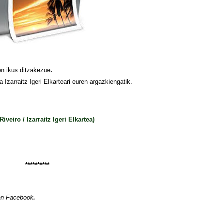
n ikus ditzakezue
.
Izarraitz Igeri Elkarteari euren argazkiengatik.
o / Izarraitz Igeri Elkartea)
**********
 en Facebook
.