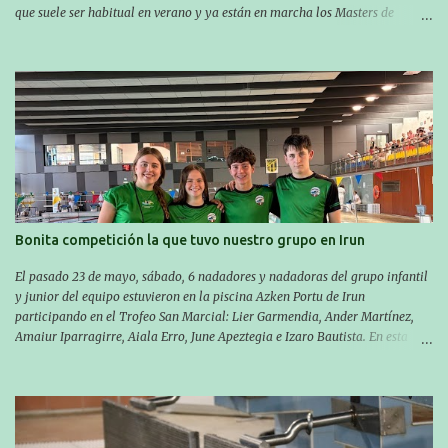
que suele ser habitual en verano y ya están en marcha los Masters de
nuestro equipo! En esta ocasión han empezado a participar más tarde, pero
ya han estado en tres citas y están muy contentos, esperando la fecha de su
próxima cita. Para empezar, el 13 de julio, Manu Santos participó en la
XXXVIII. Travesía a nado de Ondarroa y recorrió una distancia de 1600
metros en 28 minutos y 30 segundos. Al día siguiente, Manu Santos y su
compañero Asier Gorostegi participaron en la V. San Antón Bira. En esta
travesía se realiza un recorrido desde la playa de Gaztetape hasta la playa
de Malkorbe, pero debido al estado del mar de aquel día, la organización
decidió hacerlo en el interior de la bahía de la playa de Malkorbe. Así,
Asier completó el recorrido en 29 minutos y 30 segundos, c...
Bonita competición la que tuvo nuestro grupo en Irun
El pasado 23 de mayo, sábado, 6 nadadores y nadadoras del grupo infantil
y junior del equipo estuvieron en la piscina Azken Portu de Irun
participando en el Trofeo San Marcial: Lier Garmendia, Ander Martínez,
Amaiur Iparragirre, Aiala Erro, June Apeztegia e Izaro Bautista. En esta
ocasión, nadie consiguió hacer marcas personales en las pruebas
realizadas, pero hay que decir que estuvieron muy cerca de sus mejores
marcas. A pesar de no conseguir marca, pasaron una tarde muy buena y
sirvió para reforzar su experiencia. La mayoría ya ha terminado la
temporada, pero seguiremos trabajando con quienes están en la recta final,