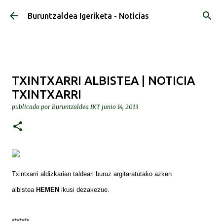
Ir al contenido principal
Buruntzaldea Igeriketa - Noticias
TXINTXARRI ALBISTEA | NOTICIA
TXINTXARRI
publicado por
Buruntzaldea IKT
junio 14, 2013
Txintxarri aldizkarian taldeari buruz argitaratutako azken
albistea
HEMEN
ikusi dezakezue.