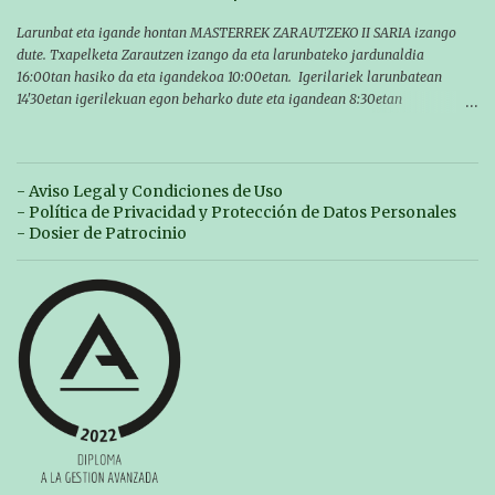
Larunbat eta igande hontan MASTERREK ZARAUTZEKO II SARIA izango
dute. Txapelketa Zarautzen izango da eta larunbateko jardunaldia
16:00tan hasiko da eta igandekoa 10:00etan. Igerilariek larunbatean
14'30etan igerilekuan egon beharko dute eta igandean 8:30etan
(Aritzbatalde kiroldegia). SERIEAK
#################################### Este sábado y
domingo los MASTERS tendrán el II TROFEO MASTER DE ZARAUTZ. La
competición se celebrará en Zarautz a las 16:00 la jornada del sabado y a
- Aviso Legal y Condiciones de Uso
las 10:00 la del domingo. Los/las nadadores/as tendrán que estar en la
- Política de Privacidad y Protección de Datos Personales
piscina a las 14:30 el sabado y a las 8:30 el domingo (polideportivo
- Dosier de Patrocinio
Aritzbatalde). SERIES