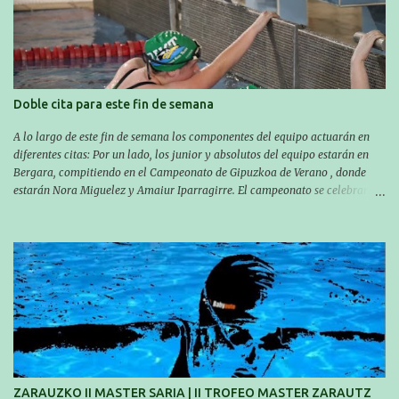
trabajando para que cada uno consiga sus objetivos personales. BRNPWR!
Doble cita para este fin de semana
A lo largo de este fin de semana los componentes del equipo actuarán en
diferentes citas: Por un lado, los junior y absolutos del equipo estarán en
Bergara, compitiendo en el Campeonato de Gipuzkoa de Verano , donde
estarán Nora Miguelez y Amaiur Iparragirre. El campeonato se celebrará
en dos jornadas: el sábado tendrá sesiones de mañana y tarde y el domingo
sólo de mañana. Las sesiones de mañana comenzarán a las 10:00 y las del
sábado por la tarde a las 16:30. Por otro lado, otro grupo pequeño actuará
en el polideportivo Antzizar de Beasain en el XXIIIº memorial Leire
Contreras , en una mañana popular festiva organizada por el club Igartza.
Las pruebas empezarán a las 10:30, a las 11:30 habrá pruebas populares
australianas y después habrá un almuerzo para todos y todas las
participantes. Toda la información sobre convocatorias y competiciones la
encontraréis en nuestra web, en el siguiente enlace:
https://www.es.buruntzaldeaikt.eus/competici%C3%B3n/egutegia#h.9xisch
p06awl ¡Mucha suert...
ZARAUZKO II MASTER SARIA | II TROFEO MASTER ZARAUTZ