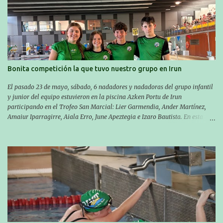
metros en 28 minutos y 30 segundos. Al día siguiente, Manu Santos y su
compañero Asier Gorostegi participaron en la V. San Antón Bira. En esta
travesía se realiza un recorrido desde la playa de Gaztetape hasta la playa
de Malkorbe, pero debido al estado del mar de aquel día, la organización
decidió hacerlo en el interior de la bahía de la playa de Malkorbe. Así,
Asier completó el recorrido en 29 minutos y 30 segundos, c...
Bonita competición la que tuvo nuestro grupo en Irun
El pasado 23 de mayo, sábado, 6 nadadores y nadadoras del grupo infantil
y junior del equipo estuvieron en la piscina Azken Portu de Irun
participando en el Trofeo San Marcial: Lier Garmendia, Ander Martínez,
Amaiur Iparragirre, Aiala Erro, June Apeztegia e Izaro Bautista. En esta
ocasión, nadie consiguió hacer marcas personales en las pruebas
realizadas, pero hay que decir que estuvieron muy cerca de sus mejores
marcas. A pesar de no conseguir marca, pasaron una tarde muy buena y
sirvió para reforzar su experiencia. La mayoría ya ha terminado la
temporada, pero seguiremos trabajando con quienes están en la recta final,
trabajando para que cada uno consiga sus objetivos personales. BRNPWR!