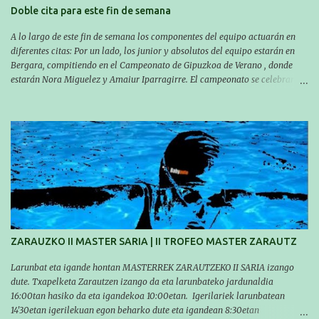
Doble cita para este fin de semana
A lo largo de este fin de semana los componentes del equipo actuarán en
diferentes citas: Por un lado, los junior y absolutos del equipo estarán en
Bergara, compitiendo en el Campeonato de Gipuzkoa de Verano , donde
estarán Nora Miguelez y Amaiur Iparragirre. El campeonato se celebrará
en dos jornadas: el sábado tendrá sesiones de mañana y tarde y el domingo
sólo de mañana. Las sesiones de mañana comenzarán a las 10:00 y las del
sábado por la tarde a las 16:30. Por otro lado, otro grupo pequeño actuará
en el polideportivo Antzizar de Beasain en el XXIIIº memorial Leire
Contreras , en una mañana popular festiva organizada por el club Igartza.
Las pruebas empezarán a las 10:30, a las 11:30 habrá pruebas populares
australianas y después habrá un almuerzo para todos y todas las
participantes. Toda la información sobre convocatorias y competiciones la
encontraréis en nuestra web, en el siguiente enlace:
https://www.es.buruntzaldeaikt.eus/competici%C3%B3n/egutegia#h.9xisch
p06awl ¡Mucha suert...
ZARAUZKO II MASTER SARIA | II TROFEO MASTER ZARAUTZ
Larunbat eta igande hontan MASTERREK ZARAUTZEKO II SARIA izango
dute. Txapelketa Zarautzen izango da eta larunbateko jardunaldia
16:00tan hasiko da eta igandekoa 10:00etan. Igerilariek larunbatean
14'30etan igerilekuan egon beharko dute eta igandean 8:30etan