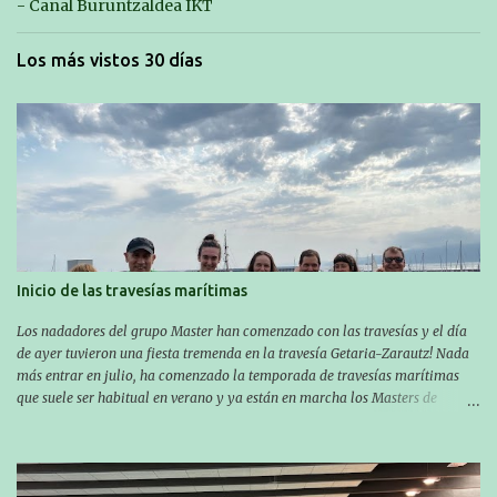
- Canal Buruntzaldea IKT
Los más vistos 30 días
Inicio de las travesías marítimas
Los nadadores del grupo Master han comenzado con las travesías y el día
de ayer tuvieron una fiesta tremenda en la travesía Getaria-Zarautz! Nada
más entrar en julio, ha comenzado la temporada de travesías marítimas
que suele ser habitual en verano y ya están en marcha los Masters de
nuestro equipo! En esta ocasión han empezado a participar más tarde, pero
ya han estado en tres citas y están muy contentos, esperando la fecha de su
próxima cita. Para empezar, el 13 de julio, Manu Santos participó en la
XXXVIII. Travesía a nado de Ondarroa y recorrió una distancia de 1600