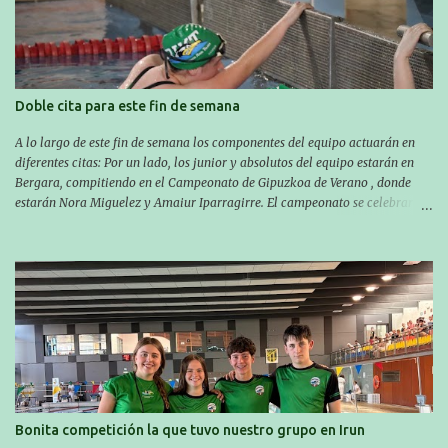
Aritzbatalde). SERIES
Doble cita para este fin de semana
A lo largo de este fin de semana los componentes del equipo actuarán en
diferentes citas: Por un lado, los junior y absolutos del equipo estarán en
Bergara, compitiendo en el Campeonato de Gipuzkoa de Verano , donde
estarán Nora Miguelez y Amaiur Iparragirre. El campeonato se celebrará
en dos jornadas: el sábado tendrá sesiones de mañana y tarde y el domingo
sólo de mañana. Las sesiones de mañana comenzarán a las 10:00 y las del
sábado por la tarde a las 16:30. Por otro lado, otro grupo pequeño actuará
en el polideportivo Antzizar de Beasain en el XXIIIº memorial Leire
Contreras , en una mañana popular festiva organizada por el club Igartza.
Las pruebas empezarán a las 10:30, a las 11:30 habrá pruebas populares
australianas y después habrá un almuerzo para todos y todas las
participantes. Toda la información sobre convocatorias y competiciones la
encontraréis en nuestra web, en el siguiente enlace:
https://www.es.buruntzaldeaikt.eus/competici%C3%B3n/egutegia#h.9xisch
p06awl ¡Mucha suert...
Bonita competición la que tuvo nuestro grupo en Irun