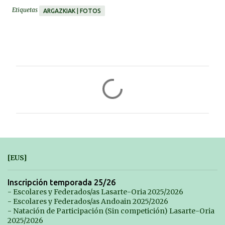
Etiquetas
ARGAZKIAK | FOTOS
C
o
m
e
n
t
[EUS]
a
r
Inscripción temporada 25/26
- Escolares y Federados/as Lasarte-Oria 2025/2026
i
- Escolares y Federados/as Andoain 2025/2026
o
- Natación de Participación (Sin competición) Lasarte-Oria
2025/2026
s