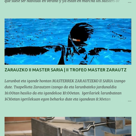
que suele ser habitual en verano y ya están en marcha los Masters de
nuestro equipo! En esta ocasión han empezado a participar más tarde, pero
ya han estado en tres citas y están muy contentos, esperando la fecha de su
próxima cita. Para empezar, el 13 de julio, Manu Santos participó en la
XXXVIII. Travesía a nado de Ondarroa y recorrió una distancia de 1600
metros en 28 minutos y 30 segundos. Al día siguiente, Manu Santos y su
compañero Asier Gorostegi participaron en la V. San Antón Bira. En esta
travesía se realiza un recorrido desde la playa de Gaztetape hasta la playa
de Malkorbe, pero debido al estado del mar de aquel día, la organización
decidió hacerlo en el interior de la bahía de la playa de Malkorbe. Así,
Asier completó el recorrido en 29 minutos y 30 segundos, c...
ZARAUZKO II MASTER SARIA | II TROFEO MASTER ZARAUTZ
Larunbat eta igande hontan MASTERREK ZARAUTZEKO II SARIA izango
dute. Txapelketa Zarautzen izango da eta larunbateko jardunaldia
16:00tan hasiko da eta igandekoa 10:00etan. Igerilariek larunbatean
14'30etan igerilekuan egon beharko dute eta igandean 8:30etan
(Aritzbatalde kiroldegia). SERIEAK
#################################### Este sábado y
domingo los MASTERS tendrán el II TROFEO MASTER DE ZARAUTZ. La
competición se celebrará en Zarautz a las 16:00 la jornada del sabado y a
las 10:00 la del domingo. Los/las nadadores/as tendrán que estar en la
piscina a las 14:30 el sabado y a las 8:30 el domingo (polideportivo