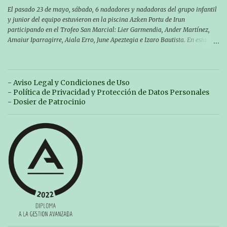
El pasado 23 de mayo, sábado, 6 nadadores y nadadoras del grupo infantil
y junior del equipo estuvieron en la piscina Azken Portu de Irun
participando en el Trofeo San Marcial: Lier Garmendia, Ander Martínez,
Amaiur Iparragirre, Aiala Erro, June Apeztegia e Izaro Bautista. En esta
ocasión, nadie consiguió hacer marcas personales en las pruebas
realizadas, pero hay que decir que estuvieron muy cerca de sus mejores
marcas. A pesar de no conseguir marca, pasaron una tarde muy buena y
sirvió para reforzar su experiencia. La mayoría ya ha terminado la
- Aviso Legal y Condiciones de Uso
temporada, pero seguiremos trabajando con quienes están en la recta final,
- Política de Privacidad y Protección de Datos Personales
trabajando para que cada uno consiga sus objetivos personales. BRNPWR!
- Dosier de Patrocinio