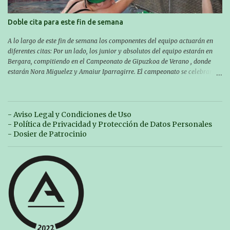
Doble cita para este fin de semana
A lo largo de este fin de semana los componentes del equipo actuarán en
diferentes citas: Por un lado, los junior y absolutos del equipo estarán en
Bergara, compitiendo en el Campeonato de Gipuzkoa de Verano , donde
estarán Nora Miguelez y Amaiur Iparragirre. El campeonato se celebrará
en dos jornadas: el sábado tendrá sesiones de mañana y tarde y el domingo
sólo de mañana. Las sesiones de mañana comenzarán a las 10:00 y las del
sábado por la tarde a las 16:30. Por otro lado, otro grupo pequeño actuará
en el polideportivo Antzizar de Beasain en el XXIIIº memorial Leire
- Aviso Legal y Condiciones de Uso
Contreras , en una mañana popular festiva organizada por el club Igartza.
- Política de Privacidad y Protección de Datos Personales
Las pruebas empezarán a las 10:30, a las 11:30 habrá pruebas populares
- Dosier de Patrocinio
australianas y después habrá un almuerzo para todos y todas las
participantes. Toda la información sobre convocatorias y competiciones la
encontraréis en nuestra web, en el siguiente enlace:
https://www.es.buruntzaldeaikt.eus/competici%C3%B3n/egutegia#h.9xisch
p06awl ¡Mucha suert...