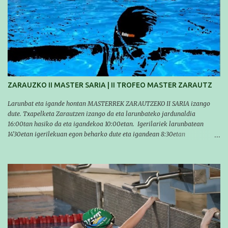
sirvió para reforzar su experiencia. La mayoría ya ha terminado la
temporada, pero seguiremos trabajando con quienes están en la recta final,
trabajando para que cada uno consiga sus objetivos personales. BRNPWR!
ZARAUZKO II MASTER SARIA | II TROFEO MASTER ZARAUTZ
Larunbat eta igande hontan MASTERREK ZARAUTZEKO II SARIA izango
dute. Txapelketa Zarautzen izango da eta larunbateko jardunaldia
16:00tan hasiko da eta igandekoa 10:00etan. Igerilariek larunbatean
14'30etan igerilekuan egon beharko dute eta igandean 8:30etan
(Aritzbatalde kiroldegia). SERIEAK
#################################### Este sábado y
domingo los MASTERS tendrán el II TROFEO MASTER DE ZARAUTZ. La
competición se celebrará en Zarautz a las 16:00 la jornada del sabado y a
las 10:00 la del domingo. Los/las nadadores/as tendrán que estar en la
piscina a las 14:30 el sabado y a las 8:30 el domingo (polideportivo
Aritzbatalde). SERIES