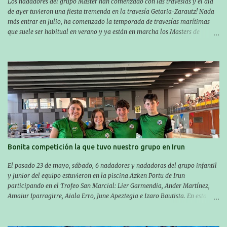
Los nadadores del grupo Master han comenzado con las travesías y el día
de ayer tuvieron una fiesta tremenda en la travesía Getaria-Zarautz! Nada
más entrar en julio, ha comenzado la temporada de travesías marítimas
que suele ser habitual en verano y ya están en marcha los Masters de
nuestro equipo! En esta ocasión han empezado a participar más tarde, pero
ya han estado en tres citas y están muy contentos, esperando la fecha de su
próxima cita. Para empezar, el 13 de julio, Manu Santos participó en la
XXXVIII. Travesía a nado de Ondarroa y recorrió una distancia de 1600
metros en 28 minutos y 30 segundos. Al día siguiente, Manu Santos y su
compañero Asier Gorostegi participaron en la V. San Antón Bira. En esta
travesía se realiza un recorrido desde la playa de Gaztetape hasta la playa
de Malkorbe, pero debido al estado del mar de aquel día, la organización
decidió hacerlo en el interior de la bahía de la playa de Malkorbe. Así,
Asier completó el recorrido en 29 minutos y 30 segundos, c...
Bonita competición la que tuvo nuestro grupo en Irun
El pasado 23 de mayo, sábado, 6 nadadores y nadadoras del grupo infantil
y junior del equipo estuvieron en la piscina Azken Portu de Irun
participando en el Trofeo San Marcial: Lier Garmendia, Ander Martínez,
Amaiur Iparragirre, Aiala Erro, June Apeztegia e Izaro Bautista. En esta
ocasión, nadie consiguió hacer marcas personales en las pruebas
realizadas, pero hay que decir que estuvieron muy cerca de sus mejores
marcas. A pesar de no conseguir marca, pasaron una tarde muy buena y