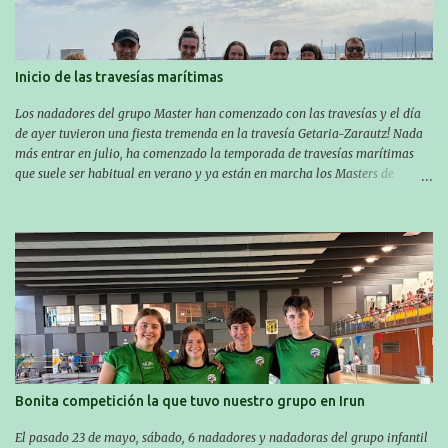
Inicio de las travesías marítimas
Los nadadores del grupo Master han comenzado con las travesías y el día
de ayer tuvieron una fiesta tremenda en la travesía Getaria-Zarautz! Nada
más entrar en julio, ha comenzado la temporada de travesías marítimas
que suele ser habitual en verano y ya están en marcha los Masters de
nuestro equipo! En esta ocasión han empezado a participar más tarde, pero
ya han estado en tres citas y están muy contentos, esperando la fecha de su
próxima cita. Para empezar, el 13 de julio, Manu Santos participó en la
XXXVIII. Travesía a nado de Ondarroa y recorrió una distancia de 1600
metros en 28 minutos y 30 segundos. Al día siguiente, Manu Santos y su
compañero Asier Gorostegi participaron en la V. San Antón Bira. En esta
travesía se realiza un recorrido desde la playa de Gaztetape hasta la playa
de Malkorbe, pero debido al estado del mar de aquel día, la organización
decidió hacerlo en el interior de la bahía de la playa de Malkorbe. Así,
Asier completó el recorrido en 29 minutos y 30 segundos, c...
Bonita competición la que tuvo nuestro grupo en Irun
El pasado 23 de mayo, sábado, 6 nadadores y nadadoras del grupo infantil