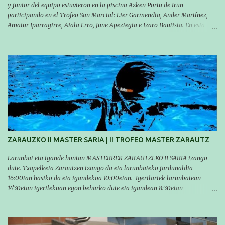
y junior del equipo estuvieron en la piscina Azken Portu de Irun
participando en el Trofeo San Marcial: Lier Garmendia, Ander Martínez,
Amaiur Iparragirre, Aiala Erro, June Apeztegia e Izaro Bautista. En esta
ocasión, nadie consiguió hacer marcas personales en las pruebas
realizadas, pero hay que decir que estuvieron muy cerca de sus mejores
marcas. A pesar de no conseguir marca, pasaron una tarde muy buena y
sirvió para reforzar su experiencia. La mayoría ya ha terminado la
temporada, pero seguiremos trabajando con quienes están en la recta final,
trabajando para que cada uno consiga sus objetivos personales. BRNPWR!
ZARAUZKO II MASTER SARIA | II TROFEO MASTER ZARAUTZ
Larunbat eta igande hontan MASTERREK ZARAUTZEKO II SARIA izango
dute. Txapelketa Zarautzen izango da eta larunbateko jardunaldia
16:00tan hasiko da eta igandekoa 10:00etan. Igerilariek larunbatean
14'30etan igerilekuan egon beharko dute eta igandean 8:30etan
(Aritzbatalde kiroldegia). SERIEAK
#################################### Este sábado y
domingo los MASTERS tendrán el II TROFEO MASTER DE ZARAUTZ. La