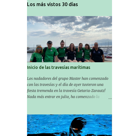
Los más vistos 30 días
Inicio de las travesías marítimas
Los nadadores del grupo Master han comenzado
con las travesías y el día de ayer tuvieron una
fiesta tremenda en la travesía Getaria-Zarautz!
Nada más entrar en julio, ha comenzado la
temporada de travesías marítimas que suele ser
habitual en verano y ya están en marcha los
Masters de nuestro equipo! En esta ocasión han
empezado a participar más tarde, pero ya han
estado en tres citas y están muy contentos,
esperando la fecha de su próxima cita. Para