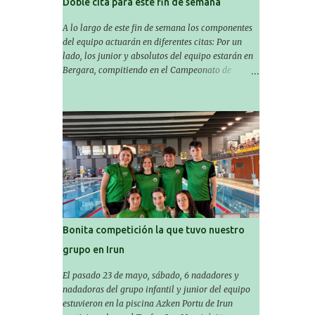
Doble cita para este fin de semana
A lo largo de este fin de semana los componentes
del equipo actuarán en diferentes citas: Por un
lado, los junior y absolutos del equipo estarán en
Bergara, compitiendo en el Campeonato de
Gipuzkoa de Verano , donde estarán Nora
Miguelez y Amaiur Iparragirre. El campeonato se
celebrará en dos jornadas: el sábado tendrá
sesiones de mañana y tarde y el domingo sólo de
mañana. Las sesiones de mañana comenzarán a
las 10:00 y las del sábado por la tarde a las 16:30.
Por otro lado, otro grupo pequeño actuará en el
polideportivo Antzizar de Beasain en el XXIIIº
memorial Leire Contreras , en una mañana
popular festiva organizada por el club Igartza. Las
pruebas empezarán a las 10:30, a las 11:30 habrá
Bonita competición la que tuvo nuestro
pruebas populares australianas y después habrá
grupo en Irun
un almuerzo para todos y todas las participantes.
Toda la información sobre convocatorias y
El pasado 23 de mayo, sábado, 6 nadadores y
competiciones la encontraréis en nuestra web, en
nadadoras del grupo infantil y junior del equipo
el siguiente enlace:
estuvieron en la piscina Azken Portu de Irun
https://www.es.buruntzaldeaikt.eus/competici%C3