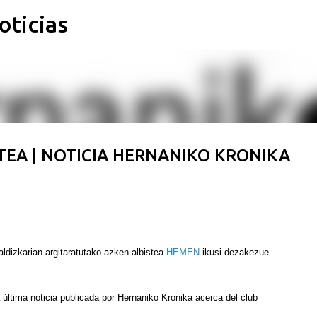
oticias
Ir al contenido principal
EA | NOTICIA HERNANIKO KRONIKA
ldizkarian argitaratutako azken albistea
HEMEN
ikusi dezakezue.
a última noticia publicada por Hernaniko Kronika acerca del club