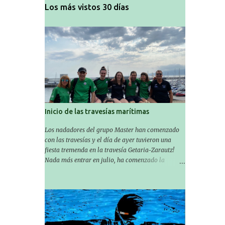
Los más vistos 30 días
Inicio de las travesías marítimas
Los nadadores del grupo Master han comenzado
con las travesías y el día de ayer tuvieron una
fiesta tremenda en la travesía Getaria-Zarautz!
Nada más entrar en julio, ha comenzado la
temporada de travesías marítimas que suele ser
habitual en verano y ya están en marcha los
Masters de nuestro equipo! En esta ocasión han
empezado a participar más tarde, pero ya han
estado en tres citas y están muy contentos,
esperando la fecha de su próxima cita. Para