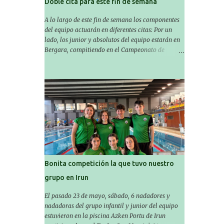
Doble cita para este fin de semana
A lo largo de este fin de semana los componentes
del equipo actuarán en diferentes citas: Por un
lado, los junior y absolutos del equipo estarán en
Bergara, compitiendo en el Campeonato de
Gipuzkoa de Verano , donde estarán Nora
Miguelez y Amaiur Iparragirre. El campeonato se
celebrará en dos jornadas: el sábado tendrá
sesiones de mañana y tarde y el domingo sólo de
mañana. Las sesiones de mañana comenzarán a
las 10:00 y las del sábado por la tarde a las 16:30.
Por otro lado, otro grupo pequeño actuará en el
polideportivo Antzizar de Beasain en el XXIIIº
memorial Leire Contreras , en una mañana
popular festiva organizada por el club Igartza. Las
pruebas empezarán a las 10:30, a las 11:30 habrá
Bonita competición la que tuvo nuestro
pruebas populares australianas y después habrá
grupo en Irun
un almuerzo para todos y todas las participantes.
Toda la información sobre convocatorias y
El pasado 23 de mayo, sábado, 6 nadadores y
competiciones la encontraréis en nuestra web, en
nadadoras del grupo infantil y junior del equipo
el siguiente enlace:
estuvieron en la piscina Azken Portu de Irun
https://www.es.buruntzaldeaikt.eus/competici%C3