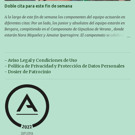
Doble cita para este fin de semana
A lo largo de este fin de semana los componentes del equipo actuarán en
diferentes citas: Por un lado, los junior y absolutos del equipo estarán en
Bergara, compitiendo en el Campeonato de Gipuzkoa de Verano , donde
estarán Nora Miguelez y Amaiur Iparragirre. El campeonato se celebrará
en dos jornadas: el sábado tendrá sesiones de mañana y tarde y el domingo
sólo de mañana. Las sesiones de mañana comenzarán a las 10:00 y las del
sábado por la tarde a las 16:30. Por otro lado, otro grupo pequeño actuará
en el polideportivo Antzizar de Beasain en el XXIIIº memorial Leire
- Aviso Legal y Condiciones de Uso
Contreras , en una mañana popular festiva organizada por el club Igartza.
- Política de Privacidad y Protección de Datos Personales
Las pruebas empezarán a las 10:30, a las 11:30 habrá pruebas populares
- Dosier de Patrocinio
australianas y después habrá un almuerzo para todos y todas las
participantes. Toda la información sobre convocatorias y competiciones la
encontraréis en nuestra web, en el siguiente enlace:
https://www.es.buruntzaldeaikt.eus/competici%C3%B3n/egutegia#h.9xisch
p06awl ¡Mucha suert...