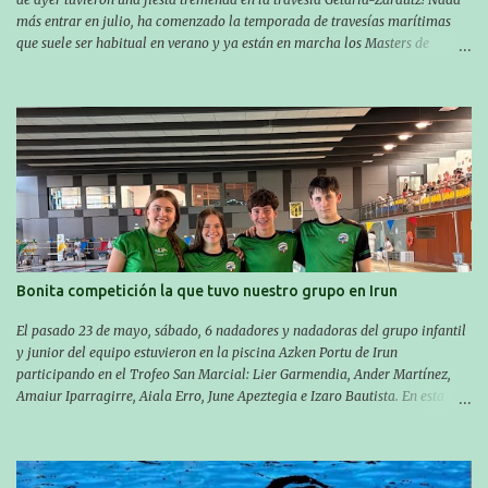
más entrar en julio, ha comenzado la temporada de travesías marítimas
que suele ser habitual en verano y ya están en marcha los Masters de
nuestro equipo! En esta ocasión han empezado a participar más tarde, pero
ya han estado en tres citas y están muy contentos, esperando la fecha de su
próxima cita. Para empezar, el 13 de julio, Manu Santos participó en la
XXXVIII. Travesía a nado de Ondarroa y recorrió una distancia de 1600
metros en 28 minutos y 30 segundos. Al día siguiente, Manu Santos y su
compañero Asier Gorostegi participaron en la V. San Antón Bira. En esta
travesía se realiza un recorrido desde la playa de Gaztetape hasta la playa
de Malkorbe, pero debido al estado del mar de aquel día, la organización
decidió hacerlo en el interior de la bahía de la playa de Malkorbe. Así,
Asier completó el recorrido en 29 minutos y 30 segundos, c...
Bonita competición la que tuvo nuestro grupo en Irun
El pasado 23 de mayo, sábado, 6 nadadores y nadadoras del grupo infantil
y junior del equipo estuvieron en la piscina Azken Portu de Irun
participando en el Trofeo San Marcial: Lier Garmendia, Ander Martínez,
Amaiur Iparragirre, Aiala Erro, June Apeztegia e Izaro Bautista. En esta
ocasión, nadie consiguió hacer marcas personales en las pruebas
realizadas, pero hay que decir que estuvieron muy cerca de sus mejores
marcas. A pesar de no conseguir marca, pasaron una tarde muy buena y
sirvió para reforzar su experiencia. La mayoría ya ha terminado la