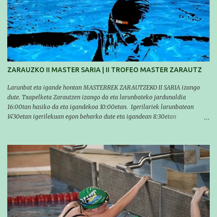
temporada, pero seguiremos trabajando con quienes están en la recta final,
trabajando para que cada uno consiga sus objetivos personales. BRNPWR!
ZARAUZKO II MASTER SARIA | II TROFEO MASTER ZARAUTZ
Larunbat eta igande hontan MASTERREK ZARAUTZEKO II SARIA izango
dute. Txapelketa Zarautzen izango da eta larunbateko jardunaldia
16:00tan hasiko da eta igandekoa 10:00etan. Igerilariek larunbatean
14'30etan igerilekuan egon beharko dute eta igandean 8:30etan
(Aritzbatalde kiroldegia). SERIEAK
#################################### Este sábado y
domingo los MASTERS tendrán el II TROFEO MASTER DE ZARAUTZ. La
competición se celebrará en Zarautz a las 16:00 la jornada del sabado y a
las 10:00 la del domingo. Los/las nadadores/as tendrán que estar en la
piscina a las 14:30 el sabado y a las 8:30 el domingo (polideportivo
Aritzbatalde). SERIES