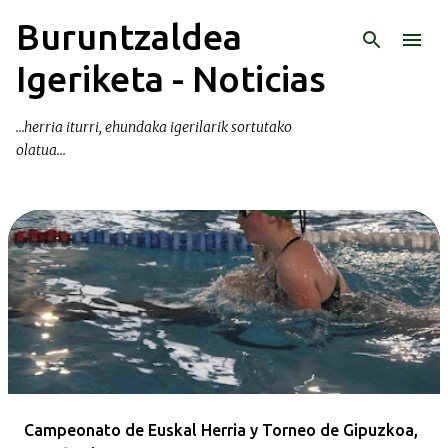
Buruntzaldea
Ir al contenido principal
Igeriketa - Noticias
...herria iturri, ehundaka igerilarik sortutako
olatua...
E
n
t
r
a
d
a
Campeonato de Euskal Herria y Torneo de Gipuzkoa,
s